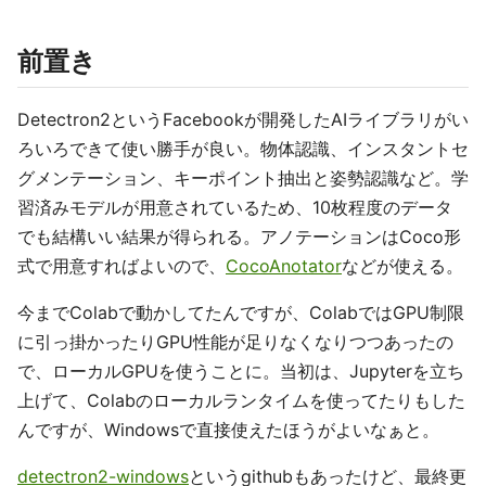
前置き
Detectron2というFacebookが開発したAIライブラリがい
ろいろできて使い勝手が良い。物体認識、インスタントセ
グメンテーション、キーポイント抽出と姿勢認識など。学
習済みモデルが用意されているため、10枚程度のデータ
でも結構いい結果が得られる。アノテーションはCoco形
式で用意すればよいので、
CocoAnotator
などが使える。
今までColabで動かしてたんですが、ColabではGPU制限
に引っ掛かったりGPU性能が足りなくなりつつあったの
で、ローカルGPUを使うことに。当初は、Jupyterを立ち
上げて、Colabのローカルランタイムを使ってたりもした
んですが、Windowsで直接使えたほうがよいなぁと。
detectron2-windows
というgithubもあったけど、最終更