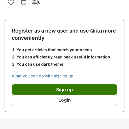
comment
0
Register as a new user and use Qiita more
conveniently
You get articles that match your needs
You can efficiently read back useful information
You can use dark theme
What you can do with signing up
Sign up
Login