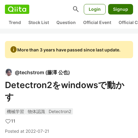
search
Login
Signup
Trend
Stock List
Question
Official Event
Official
info
More than 3 years have passed since last update.
@
techstrom
(
藤澤 公也
)
Detectron2をwindowsで動か
す
機械学習
物体認識
Detectron2
11
Posted at
2022-07-21