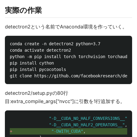
実際の作業
detectron2という名前でAnaconda環境を作っていく。
conda create -n detectron2 python=3.7

conda activate detectron2

python -m pip install torch torchvision torchaudio -
pip install cython

pip install pycocotools

detectron2/setup.pyの80行
目:extra_compile_args["nvcc"]に引数を1行追加する。
"
-D__CUDA_NO_HALF_CONVERSIONS__
"
,
"
-D__CUDA_NO_HALF2_OPERATORS__
"
,
+ 
"
-DWITH_CUDA
"
,