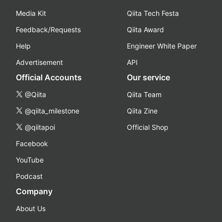
Media Kit
Qiita Tech Festa
Feedback/Requests
Qiita Award
Help
Engineer White Paper
Advertisement
API
Official Accounts
Our service
@Qiita
Qiita Team
@qiita_milestone
Qiita Zine
@qiitapoi
Official Shop
Facebook
YouTube
Podcast
Company
About Us