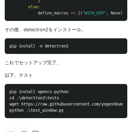
]
else
:
define_macros
+=
[(
"
WITH_HIP
"
,
None
)]
その後、detectron2をインストール。
これでセットアップ完了。
以下、テスト
pip install opencv-python

cd .\detectron2\tests

wget https://raw.githubusercontent.com/yogeshkumarpi