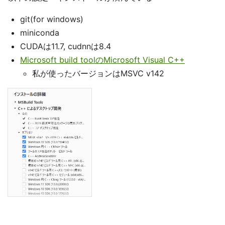
git(for windows)
miniconda
CUDAは11.7, cudnnは8.4
Microsoft build toolのMicrosoft Visual C++
私が使ったバージョンはMSVC v142