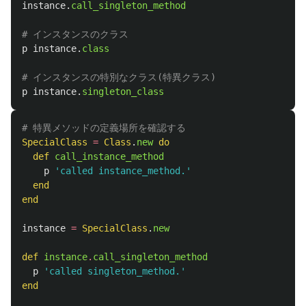
instance
.
call_singleton_method
# インスタンスのクラス
p
instance
.
class
# インスタンスの特別なクラス(特異クラス)
p
instance
.
singleton_class
# 特異メソッドの定義場所を確認する
SpecialClass
=
Class
.
new
do
def
call_instance_method
p
'called instance_method.'
end
end
instance
=
SpecialClass
.
new
def
instance
.
call_singleton_method
p
'called singleton_method.'
end