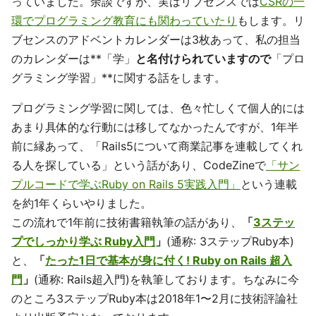
っていました。余談ですが、実はリブセンスでは
CSRの一
環でプログラミング教育にも関わっていたり
もします。リ
ブセンスのアドベントカレンダーは3枚あって、私の担当
のカレンダーは**「学」
と名付けられていますので
「プロ
グラミング学習」**に関する話をします。
プログラミング学習に関しては、色々忙しくて個人的には
あまり具体的な行動には移してなかったんですが、1年半
前に縁あって、「Rails5について商業記事を連載してくれ
る人を探している」という話があり、CodeZineで
「サン
プルコードで学ぶRuby on Rails 5実践入門」
という連載
を約1年くらいやりました。
この流れで1年前に技術書籍執筆の話があり、
「
3ステッ
プでしっかり学ぶ Ruby入門
」
(通称: 3ステップRuby本)
と、
「
たった1日で基本が身に付く! Ruby on Rails 超入
門
」
(通称: Rails超入門)を執筆しております。ちなみに今
のところ3ステップRuby本は2018年1〜2月に技術評論社