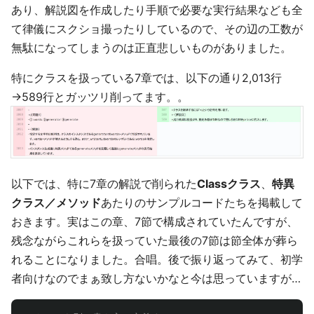
あり、解説図を作成したり手順で必要な実行結果なども全
て律儀にスクショ撮ったりしているので、その辺の工数が
無駄になってしまうのは正直悲しいものがありました。
特にクラスを扱っている7章では、以下の通り2,013行
→589行とガッツリ削ってます。。
以下では、特に7章の解説で削られた
Classクラス
、
特異
クラス／メソッド
あたりのサンプルコードたちを掲載して
おきます。実はこの章、7節で構成されていたんですが、
残念ながらこれらを扱っていた最後の7節は節全体が葬ら
れることになりました。合唱。後で振り返ってみて、初学
者向けなのでまぁ致し方ないかなと今は思っていますが…