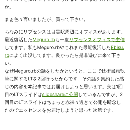
か。
まぁ色々言いましたが、買って下さい。
ちなみにリブセンスは目黒駅周辺にオフィスがあります。
最近復活した
Meguro.rb
も一度
リブセンスオフィスで主催
してます。私もMeguro.rbやこれまた最近復活した
Ebisu.
rb
によく出没してます。良かったら是非遊びに来て下さ
い。
なぜMeguro.rbの話をしたかというと、ここで技術書籍執
筆に関するLTを2回行ったからです。その話を集約した感
じの内容を本記事ではお届けしようと思います。実は1回
目のLTスライドは
slideshareに公開
しているんですが、2
回目のLTスライドはちょっと赤裸々過ぎて公開を断念し
たのでエッセンスをお届けしようと思った次第です。