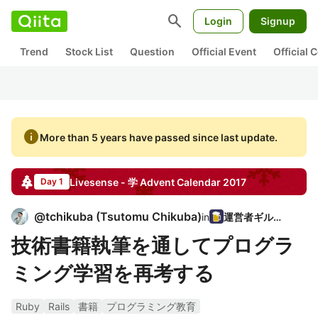
search
Login
Signup
Trend
Stock List
Question
Official Event
Official
info
More than 5 years have passed since last update.
Livesense - 学
Advent Calendar
2017
Day 1
@
tchikuba
(
Tsutomu Chikuba
)
in
運営者ギルド
技術書籍執筆を通してプログラ
ミング学習を再考する
Ruby
Rails
書籍
プログラミング教育