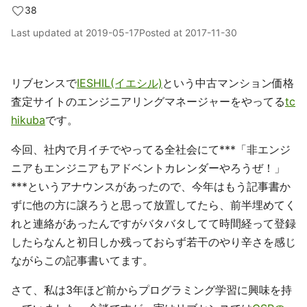
38
Last updated at
2019-05-17
Posted at
2017-11-30
リブセンスで
IESHIL(イエシル)
という中古マンション価格
査定サイトのエンジニアリングマネージャーをやってる
tc
hikuba
です。
今回、社内で月イチでやってる全社会にて***「非エンジ
ニアもエンジニアもアドベントカレンダーやろうぜ！」
***というアナウンスがあったので、今年はもう記事書か
ずに他の方に譲ろうと思って放置してたら、前半埋めてく
れと連絡があったんですがバタバタしてて時間経って登録
したらなんと初日しか残っておらず若干のやり辛さを感じ
ながらこの記事書いてます。
さて、私は3年ほど前からプログラミング学習に興味を持