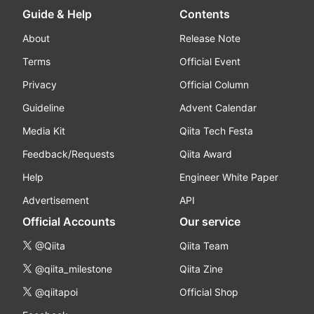
Guide & Help
Contents
About
Release Note
Terms
Official Event
Privacy
Official Column
Guideline
Advent Calendar
Media Kit
Qiita Tech Festa
Feedback/Requests
Qiita Award
Help
Engineer White Paper
Advertisement
API
Official Accounts
Our service
@Qiita
Qiita Team
@qiita_milestone
Qiita Zine
@qiitapoi
Official Shop