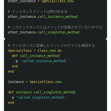
other_instance
=
SpecialClass
.
new
# インスタンスメソッドは呼び出せる
other_instance
.
call_instance_method
# このインスタンスにはメソッドが定義されていないのでエラー
other_instance
.
call_singleton_method
# インスタンスに定義したメソッドのクラスを確認する
SpecialClass
=
Class
.
new
do
def
call_instance_method
p
'called instance_method.'
end
end
instance
=
SpecialClass
.
new
def
instance
.
call_singleton_method
p
'called singleton_method.'
end