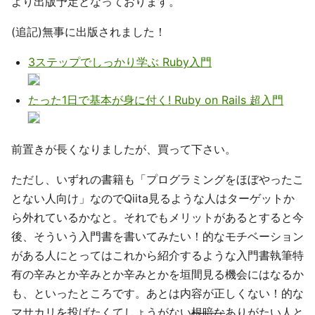
より出版予定となっております。
(追記)無事に出版されました！
3ステップでしっかり学ぶ Ruby入門
たった1日で基本が身に付く! Ruby on Rails 超入門
前置きが長くなりましたが、買って下さい。
ただし、いずれの書籍も「プログラミングをほぼやったこ
とない人向け」なのでQiita見るような人はターゲットか
ら外れているかなと。それでもメリットがあるとすると今
後、そういう入門書を書いてみたい！的なモチベーション
がある人にとってはこれから紹介するような入門書執筆特
有の辛みとか辛みとか辛みとかを垣間見る機会にはなるか
も、といったところです。あとは内容が正しくない！的な
マサカリを投げたくてしょうがない
根暗な
ありがたい人と