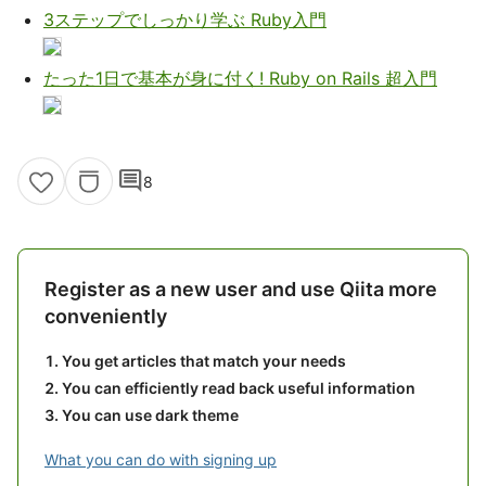
3ステップでしっかり学ぶ Ruby入門
たった1日で基本が身に付く! Ruby on Rails 超入門
comment
8
Register as a new user and use Qiita more
conveniently
You get articles that match your needs
You can efficiently read back useful information
You can use dark theme
What you can do with signing up