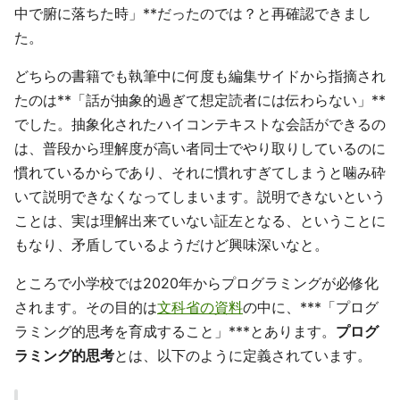
中で腑に落ちた時」**だったのでは？と再確認できまし
た。
どちらの書籍でも執筆中に何度も編集サイドから指摘され
たのは**「話が抽象的過ぎて想定読者には伝わらない」**
でした。抽象化されたハイコンテキストな会話ができるの
は、普段から理解度が高い者同士でやり取りしているのに
慣れているからであり、それに慣れすぎてしまうと噛み砕
いて説明できなくなってしまいます。説明できないという
ことは、実は理解出来ていない証左となる、ということに
もなり、矛盾しているようだけど興味深いなと。
ところで小学校では2020年からプログラミングが必修化
されます。その目的は
文科省の資料
の中に、***「プログ
ラミング的思考を育成すること」***とあります。
プログ
ラミング的思考
とは、以下のように定義されています。