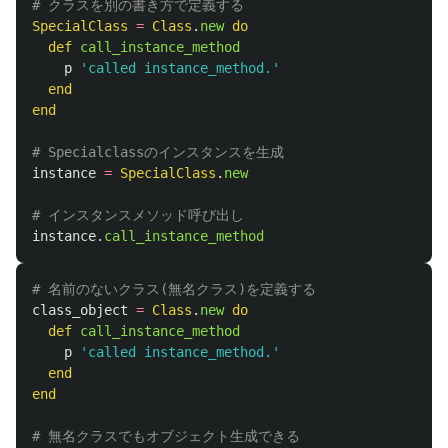
# クラスを別の書き方で定義する
SpecialClass
=
Class
.
new
do
def
call_instance_method
p
'called instance_method.'
end
end
# Specialclassのインスタンスを生成
instance
=
SpecialClass
.
new
# インスタンスメソッド呼び出し
instance
.
call_instance_method
# 名前のないクラス(無名クラス)を定義する
class_object
=
Class
.
new
do
def
call_instance_method
p
'called instance_method.'
end
end
# 無名クラスでもオブジェクト生成できる