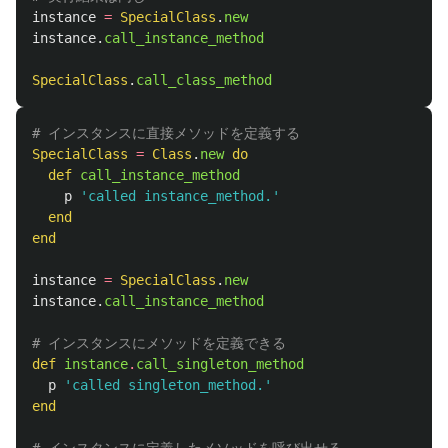
instance
=
SpecialClass
.
new
instance
.
call_instance_method
SpecialClass
.
call_class_method
# インスタンスに直接メソッドを定義する
SpecialClass
=
Class
.
new
do
def
call_instance_method
p
'called instance_method.'
end
end
instance
=
SpecialClass
.
new
instance
.
call_instance_method
# インスタンスにメソッドを定義できる
def
instance
.
call_singleton_method
p
'called singleton_method.'
end