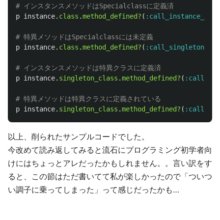
# インスタンスメソッドはSpecialclassに定義済
p
instance
.
class
.
method_defined?
(
:call_instance_meth
# 特異メソッドはSpecialclassには未定義
p
instance
.
class
.
method_defined?
(
:call_singleton_met
# インスタンスメソッドは特異クラスに定義済
p
instance
.
singleton_class
.
method_defined?
(
:call_ins
# 特異メソッドは特異クラスに定義されている
p
instance
.
singleton_class
.
method_defined?
(
:call_sin
以上、削られたサンプルコードでした。
今改めて読み返してみると流石にプログラミング初学者向
けにはちょっとアレだったかもしれません。。言い訳をす
ると、この節はただ書いてて私が楽しかったので「ついつ
い調子に乗ってしまった」って感じだったかも…