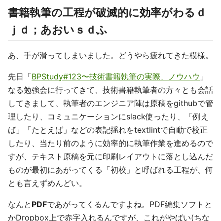
書籍執筆の工程が破滅的に効率がわるｄ
ｊｄ；あおいｓｄふ
あ、手が滑ってしまいました。どうやら疲れてきた模様。
先日「
BPStudy#123〜技術書籍執筆の実際、ノウハウ
」
なる勉強会に行ってきて、技術書籍執筆者の方々とも会話
してきまして、執筆者のエンジニア陣は原稿をgithubで管
理したり、コミュニケーションにslack使ったり、「例え
ば」「たとえば」などの表記揺れをtextlintで自動で校正
したり、当たり前のように効率的に執筆作業を進めるので
すが、テキスト原稿を元に印刷レイアウトに落とし込んだ
ものが最初にあがってくる「初校」と呼ばれる工程が、何
とも言えずめんどい。
なんと
PDF
であがってくるんですよね。PDF編集ソフトと
かDropbox上で赤字入れるんですが、これがやばい(ちな