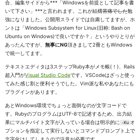
合、編集サイドから***「Windowsを前提として記事を書
いて下さい」***と言われます。これが結構
苦痛でした
勉
強になりました。公開用スライドでは自粛してますが、ホ
ントは「Windows Subsystem for Linux(旧称: Bash on
Ubuntu on Windows)で良いですか？」というやりとりが
あったんですが、
無事にNG
頂きまして2冊ともWindows
で統一してます。
テキストエディタは3ステップRuby本がメモ帳(！)、Rails
超入門が
Visual Studio Code
です。VSCodeはざっと使っ
てみた感じ割と便利そうでした。Vim派な私やあなたにも
プラグインがあります。
あとWindows環境でちょっと面倒なのが文字コードで
す。RubyのプログラムはUTF-8で記述するため、出力結
果にマルチバイト文字が入っている場合は明示的に
オ
-Ku
プションを指定して実行しないとコマンドプロンプト上で
文字化けしてしまうので注意が必要です。