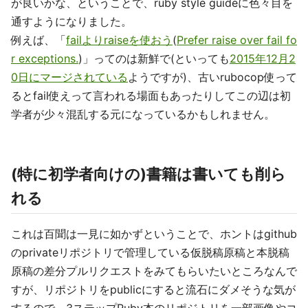
が良いかな、ということで、ruby style guideに色々目を
通すようになりました。
例えば、「
failよりraiseを使おう
(
Prefer raise over fail fo
r exceptions.
)」ってのは新鮮で(といっても
2015年12月2
0日にマージされている
ようですが)、古いrubocop使って
るとfail使えって言われる場面もあったりしてこの辺は初
学者が少々混乱する元になっているかもしれません。
(特に初学者向けの)書籍は書いても削ら
れる
これは百聞は一見に如かずということで、ホントはgithub
のprivateリポジトリで管理している仮脱稿原稿と本脱稿
原稿の差分プルリクエストをみてもらいたいところなんで
すが、リポジトリをpublicにすると流石にダメそうな気が
するので、3ステップRuby本のリポジトリを一部画像やコ