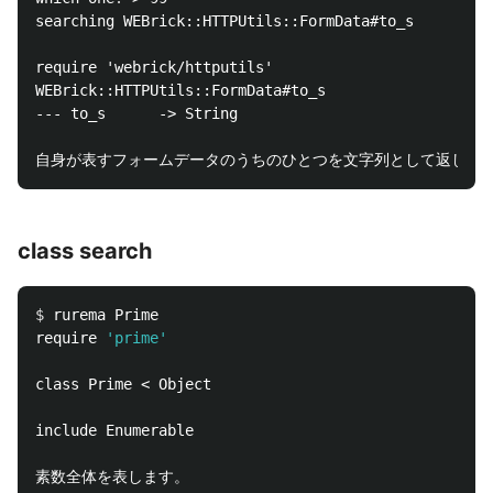
searching WEBrick::HTTPUtils::FormData#to_s

require 'webrick/httputils'

WEBrick::HTTPUtils::FormData#to_s

--- to_s      -> String

class search
$ 
rurema Prime

require 
'prime'
class Prime < Object

include Enumerable

素数全体を表します。
