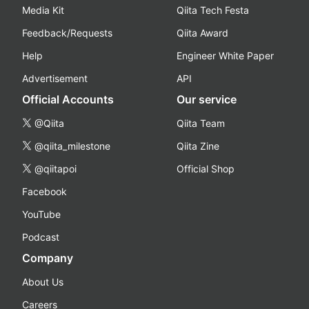
Media Kit
Qiita Tech Festa
Feedback/Requests
Qiita Award
Help
Engineer White Paper
Advertisement
API
Official Accounts
Our service
@Qiita
Qiita Team
@qiita_milestone
Qiita Zine
@qiitapoi
Official Shop
Facebook
YouTube
Podcast
Company
About Us
Careers