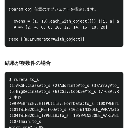
@param obj 任意のオブジェクトを指定します。

  evens = (1..10).each_with_object([]) {|i, a| a << 
  # => [2, 4, 6, 8, 10, 12, 14, 16, 18, 20]

結果が複数件の場合
$ rurema to_s

(1)ARGF.class#to_s (2)Addrinfo#to_s (3)Array#to_s (4
(5)BigDecimal#to_s (6)CGI::Cookie#to_s (7)CSV::Row#t
# 中略

(99)WEBrick::HTTPUtils::FormData#to_s (100)WEBrick::
(101)WIN32OLE_METHOD#to_s (102)WIN32OLE_PARAM#to_s (
(104)WIN32OLE_TYPELIB#to_s (105)WIN32OLE_VARIABLE#to
(107)main.to_s

which one? > 99
