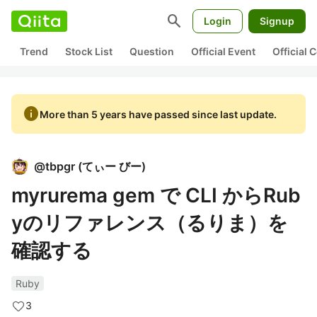
search
Login
Signup
Trend
Stock List
Question
Official Event
Official
info
More than 5 years have passed since last update.
@
tbpgr
(
てぃー びー
)
myrurema gem で CLI からRub
yのリファレンス（るりま）を
確認する
Ruby
3