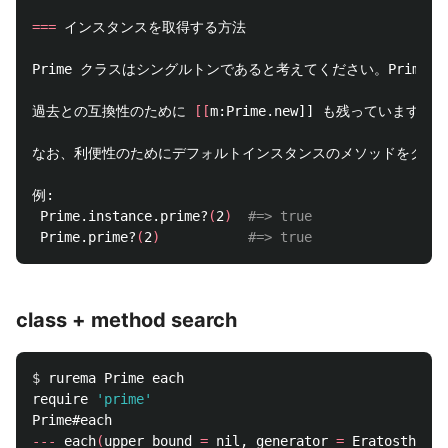
===
 インスタンスを取得する方法

Prime クラスはシングルトンであると考えてください。Pri
過去との互換性のために 
[[
m:Prime.new]] も残ってい
なお、利便性のためにデフォルトインスタンスのメソッドをクラス
例:

 Prime.instance.prime?
(
2
)
#=> true
 Prime.prime?
(
2
)
#=> true
class + method search
$ 
rurema Prime each

require 
'prime'
---
 each
(
upper_bound 
=
 nil, generator 
=
 Eratosthenes