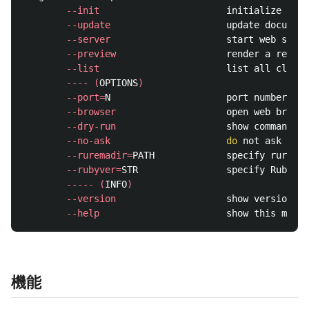
--init
                       initialize rure
--update
                     update document
--server
                     start web serve
--preview
                    render a refere
--list
                       list all classe
----
(
OPTIONS
)
--port
=
N                     port number of 
--browser
                    open web browse
--dry-run
                    show commands o
--no-ask
do 
not ask keyb
--ruremadir
=
PATH             specify rurema 
--rubyver
=
STR                specify Ruby ve
-----
(
INFO
)
--version
                    show version of
--help
機能