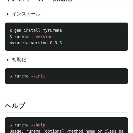
インストール
$ 
gem 
install 
$ 
rurema 
--version
初期化
$ 
rurema 
--init
ヘルプ
$ 
rurema 
--help
Usage: rurema 
[
options] <method name or class name>
