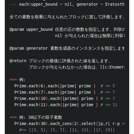
---
 each
(
upper_bound 
=
 nil, generator 
=
 Eratosthenes
全ての素数を順番に与えられたブロックに渡して評価します。

@param upper_bound 任意の正の整数を指定します。列挙の上
                   nil が与えられた場合は無限に列挙し続
@param generator 素数生成器のインスタンスを指定します。

@return ブロックの最後に評価された値を返します。

        ブロックが与えられなかった場合は、[[c:Enumera
===
 例:

  Prime.each
(
6
)
.each
{
|prime| prime 
}
# => 5
  Prime.each
(
7
)
.each
{
|prime| prime 
}
# => 7
  Prime.each
(
10
)
.each
{
|prime| prime 
}
# => 7
  Prime.each
(
11
)
.each
{
|prime| prime 
}
# => 11
===
 例: 30以下の双子素数

  Prime.each
(
30
)
.each_cons
(
2
)
.select
{
|p,r| r-p 
==
 2
}
#=> [[3, 5], [5, 7], [11, 13], [17, 19]]