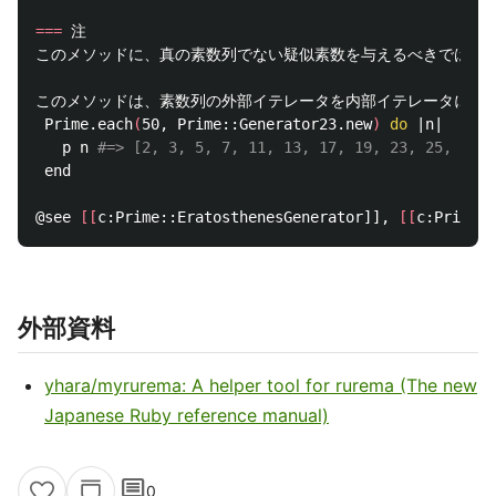
===
 注

このメソッドに、真の素数列でない疑似素数を与えるべきではあり
このメソッドは、素数列の外部イテレータを内部イテレータに変換
 Prime.each
(
50, Prime::Generator23.new
)
do
 |n|

   p n 
#=> [2, 3, 5, 7, 11, 13, 17, 19, 23, 25, 29, 
 end

@see 
[[
c:Prime::EratosthenesGenerator]], 
[[
c:Prime::
外部資料
yhara/myrurema: A helper tool for rurema (The new
Japanese Ruby reference manual)
comment
0