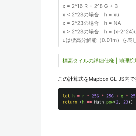
x = 2^16 R + 2^8 G + B
x < 2^23の場合 h = xu
x = 2^23の場合 h = NA
x > 2^23の場合 h = (x-2^24)
uは標高分解能（0.01m）を表
標高タイルの詳細仕様 | 地理院
この計算式をMapbox GL JS
let
h
=
r
*
256
*
256
+
g
*
25
return 
(
h
==
Math
.
pow
(
2
,
23
))