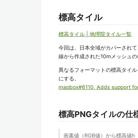
標高タイル
標高タイル | 地理院タイル一覧
今回は、日本全域がカバーされて、
線から作成された10mメッシュの
異なるフォーマットの標高タイルを使
にする。
mapbox#6110, Adds support for
標高PNGタイルの仕
画素値（RGB値）から標高値