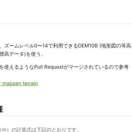
ズームレベル0〜14で利用できるDEM10B (地形図の等高
標高データ)を使う。
えるようなPull Requestがマージされているので参考
 mapzen terrain
様
h（m）の計算式は下記のとおりです。