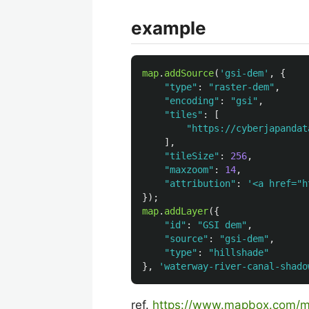
example
map
.
addSource
(
'
gsi-dem
'
,
{
"
type
"
:
"
raster-dem
"
,
"
encoding
"
:
"
gsi
"
,
"
tiles
"
:
[
"
https://cyberjapandat
],
"
tileSize
"
:
256
,
"
maxzoom
"
:
14
,
"
attribution
"
:
'
<a href="
});
map
.
addLayer
({
"
id
"
:
"
GSI dem
"
,
"
source
"
:
"
gsi-dem
"
,
"
type
"
:
"
hillshade
"
},
'
waterway-river-canal-shado
ref.
https://www.mapbox.com/ma