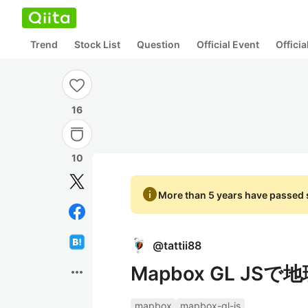
Trend
Stock List
Question
Official Event
Offici
16
10
info
More than 5 years have passed s
@
tattii88
Mapbox GL JS
more_horiz
mapbox
mapbox-gl-js