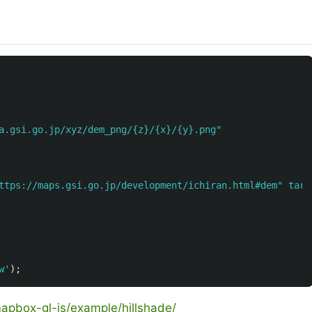
a.gsi.go.jp/xyz/dem_png/{z}/{x}/{y}.png
"
https://maps.gsi.go.jp/development/ichiran.html#dem" 
w
'
);
pbox-gl-js/example/hillshade/