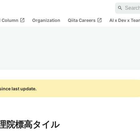
search
open_in_new
open_in_new
al Column
Organization
Qiita Careers
AI x Dev x Tea
ince last update.
で地理院標高タイル