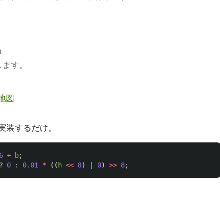
u
します。
地図
内で実装するだけ。
6
+
b
;
?
0
:
0.01
*
((
h
<<
8
)
|
0
)
>>
8
;