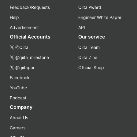
Feedback/Requests
Qiita Award
Help
Engineer White Paper
Advertisement
API
Official Accounts
Our service
@Qiita
Qiita Team
@qiita_milestone
Qiita Zine
@qiitapoi
Official Shop
Facebook
YouTube
Podcast
Company
About Us
Careers