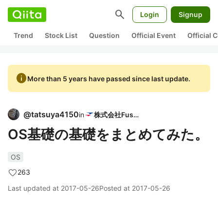
search
Login
Signup
Trend
Stock List
Question
Official Event
Official
info
More than 5 years have passed since last update.
@
tatsuya4150
in
株式会社Fusic
OS基礎の基礎をまとめてみた。
OS
263
Last updated at
2017-05-26
Posted at
2017-05-26