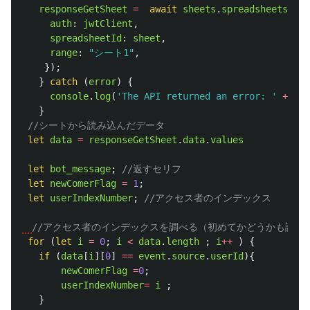
responseGetSheet
=
await
sheets
.
spreadsheets
.
val
auth
:
jwtClient
,
spreadsheetId
:
sheet
,
range
:
"
シート1
"
,
});
}
catch 
(
error
)
{
console
.
log
(
'
The API returned an error: 
'
+
err
}
//シートから読み込んだデータ
let
data
=
responseGetSheet
.
data
.
values
let
bot_message
;
//返すセリフ
let
newComerFlag
=
1
;
let
userIndexNumber
;
//アクセス者のインデックス
//アクセス者のインデックスを調べる（初めてかどうかも調べ
for 
(
let
i
=
0
;
i
<
data
.
length
;
i
++
)
{
if 
(
data
[
i
][
0
]
==
event
.
source
.
userId
){
newComerFlag
=
0
;
userIndexNumber
=
i
;
}