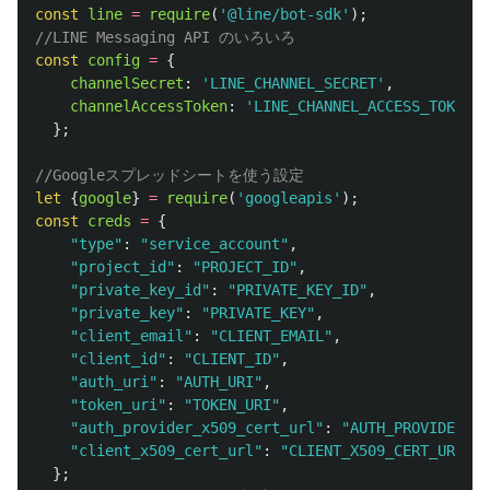
const
line
=
require
(
'
@line/bot-sdk
'
);
//LINE Messaging API のいろいろ
const
config
=
{
channelSecret
:
'
LINE_CHANNEL_SECRET
'
,
channelAccessToken
:
'
LINE_CHANNEL_ACCESS_TOKEN
'
};
//Googleスプレッドシートを使う設定
let
{
google
}
=
require
(
'
googleapis
'
);
const
creds
=
{
"
type
"
:
"
service_account
"
,
"
project_id
"
:
"
PROJECT_ID
"
,
"
private_key_id
"
:
"
PRIVATE_KEY_ID
"
,
"
private_key
"
:
"
PRIVATE_KEY
"
,
"
client_email
"
:
"
CLIENT_EMAIL
"
,
"
client_id
"
:
"
CLIENT_ID
"
,
"
auth_uri
"
:
"
AUTH_URI
"
,
"
token_uri
"
:
"
TOKEN_URI
"
,
"
auth_provider_x509_cert_url
"
:
"
AUTH_PROVIDER_X5
"
client_x509_cert_url
"
:
"
CLIENT_X509_CERT_URL
"
};