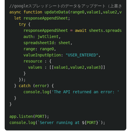
//googleスプレッドシートのデータをアップデート（上書き）
async
function
updateData
(
range0
,
value1
,
value2
,
value
let
responseAppendSheet
;
try
{
responseAppendSheet
=
await
sheets
.
spreadsheet
auth
:
jwtClient
,
spreadsheetId
:
sheet
,
range
:
range0
,
valueInputOption
:
"
USER_ENTERED
"
,
resource
:
{
values
:
[[
value1
,
value2
,
value3
]]
}
});
}
catch 
(
error
)
{
console
.
log
(
'
The API returned an error: 
'
+
er
}
}
app
.
listen
(
PORT
);
console
.
log
(
`Server running at 
${
PORT
}
`
);