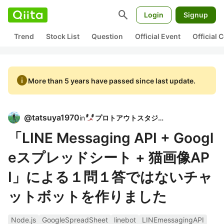
search
Login
Signup
Trend
Stock List
Question
Official Event
Official
info
More than 5 years have passed since last update.
@
tatsuya1970
in
プロトアウトスタジオ
「LINE Messaging API + Googl
eスプレッドシート + 猫画像AP
I」による１問１答ではないチャ
ットボットを作りました
Node.js
GoogleSpreadSheet
linebot
LINEmessagingAPI