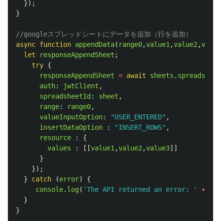
});
}
//googleスプレッドシートにデータを追加（行を追加）
async
function
appendData
(
range0
,
value1
,
value2
,
value
let
responseAppendSheet
;
try
{
responseAppendSheet
=
await
sheets
.
spreadsheet
auth
:
jwtClient
,
spreadsheetId
:
sheet
,
range
:
range0
,
valueInputOption
:
"
USER_ENTERED
"
,
insertDataOption
:
"
INSERT_ROWS
"
,
resource
:
{
values
:
[[
value1
,
value2
,
value3
]]
}
});
}
catch 
(
error
)
{
console
.
log
(
'
The API returned an error: 
'
+
err
}
}