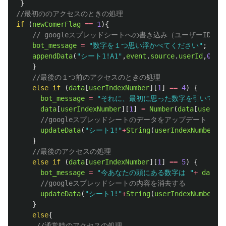
}
//最初ののアクセスのときの処理
if 
(
newComerFlag
==
1
){
// googleスプレッドシートへの書き込み（ユーザーID
bot_message
=
"
数字を１つ思い浮かべてください
"
;
appendData
(
"
シート1!A1
"
,
event
.
source
.
userId
,
0
,
0
)
}
//最後の１つ前のアクセスのときの処理
else
if 
(
data
[
userIndexNumber
][
1
]
==
4
)
{
bot_message
=
"
それに、最初に思った数字を引いてく
data
[
userIndexNumber
][
1
]
=
Number
(
data
[
userInd
//googleスプレッドシートのデータをアップデート
updateData
(
"
シート1!
"
+
String
(
userIndexNumber
+
1
}
//最後のアクセスの処理
else
if 
(
data
[
userIndexNumber
][
1
]
==
5
)
{
bot_message
=
"
今あなたの頭にある数字は 
"
+
data
[
u
//googleスプレッドシートの内容を消去する
updateData
(
"
シート1!
"
+
String
(
userIndexNumber
+
1
}
else
{
//通常時のアクセスの処理