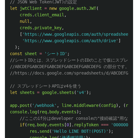
// JSON Web Token(JWT)の設定
let
jwtClient
=
new
google
.
auth
.
JWT
(
creds
.
client_email
,
null
,
creds
.
private_key
,
[
'
https://www.googleapis.com/auth/spreadsheets
'
,
'
https://www.googleapis.com/auth/drive
'
]
);
const
sheet
=
'
シートID
'
;
//シートIDとは、スプレッドシートのIDのことで仮にスプレッド
//ABCDEFGABCDEFGABCDEFGABCDEFGABCDEFG の部分です。
//https://docs.google.com/spreadsheets/d/ABCDEFGABCD
// スプレッドシートAPIはv4を使う
let
sheets
=
google
.
sheets
(
'
v4
'
);
app
.
post
(
'
/webhook
'
,
line
.
middleware
(
config
),
(
req
,
console
.
log
(
req
.
body
.
events
);
//ここのif分はdeveloper consoleの"接続確認"用
if
(
req
.
body
.
events
[
0
].
replyToken
===
'
0000000000
res
.
send
(
'
Hello LINE BOT!(POST)
'
);
console
.
log
(
'
疎通確認用
'
);