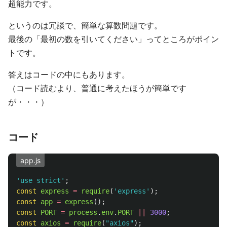
超能力です。
というのは冗談で、簡単な算数問題です。
最後の「最初の数を引いてください」ってところがポイン
トです。
答えはコードの中にもあります。
（コード読むより、普通に考えたほうが簡単です
が・・・）
コード
app.js
'
use strict
'
;
const
express
=
require
(
'
express
'
);
const
app
=
express
();
const
PORT
=
process
.
env
.
PORT
||
3000
;
const
axios
=
require
(
"
axios
"
);