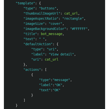
"
template
"
:
{
"
type
"
:
"
buttons
"
,
"
thumbnailImageUrl
"
:
cat_url
,
"
imageAspectRatio
"
:
"
rectangle
"
,
"
imageSize
"
:
"
cover
"
,
"
imageBackgroundColor
"
:
"
#FFFFFF
"
,
"
title
"
:
bot_message
,
"
text
"
:
"
"
,
"
defaultAction
"
:
{
"
type
"
:
"
uri
"
,
"
label
"
:
"
View detail
"
,
"
uri
"
:
cat_url
},
"
actions
"
:
[
{
"
type
"
:
"
message
"
,
"
label
"
:
"
OK
"
,
"
text
"
:
"
OK
"
}
]
}