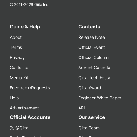
© 2011-
2026
Qiita Inc.
Guide & Help
Contents
About
Release Note
Terms
Official Event
Privacy
Official Column
Guideline
Advent Calendar
Media Kit
Qiita Tech Festa
Feedback/Requests
Qiita Award
Help
Engineer White Paper
Advertisement
API
Official Accounts
Our service
@Qiita
Qiita Team