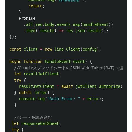
return
;
}
Promise
.
all
(
req
.
body
.
events
.
map
(
handleEvent
))
.
then
((
result
)
=>
res
.
json
(
result
));
});
const
client
=
new
line
.
Client
(
config
);
async
function
handleEvent
(
event
)
{
//GoogleスプレッドシートのJSON Web Token(JWT) の認証
let
resultJwtClient
;
try
{
resultJwtClient
=
await
jwtClient
.
authorize
();
}
catch 
(
error
)
{
console
.
log
(
"
Auth Error: 
"
+
error
);
}
//シートを読み込む
let
responseGetSheet
;
try
{