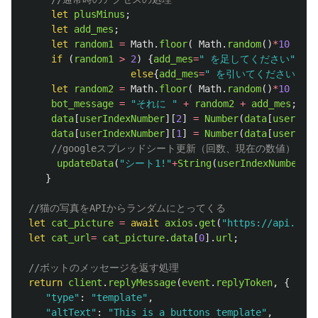
let
plusMinus
;
let
add_mes
;
let
random1
=
Math
.
floor
(
Math
.
random
()
*
10
)
+
1
if 
(
random1
>
2
)
{
add_mes
=
"
 を足してください
"
;
plu
else
{
add_mes
=
"
 を引いてください
"
;
pl
let
random2
=
Math
.
floor
(
Math
.
random
()
*
10
)
+
1
bot_message
=
"
それに 
"
+
random2
+
add_mes
;
data
[
userIndexNumber
][
2
]
=
Number
(
data
[
userInde
data
[
userIndexNumber
][
1
]
=
Number
(
data
[
userInde
//googleスプレッドシート更新（回数、現在の数値）
updateData
(
"
シート1!
"
+
String
(
userIndexNumber
+
1
}
//猫の写真をAPIからランダムにとってくる
let
cat_picture
=
await
axios
.
get
(
"
https://api.thec
let
cat_url
=
cat_picture
.
data
[
0
].
url
;
//ボットのメッセージを返す処理
return
client
.
replyMessage
(
event
.
replyToken
,
{
"
type
"
:
"
template
"
,
"
altText
"
:
"
This is a buttons template
"
,