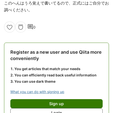
このへんはうろ覚えで書いてるので、正式にはご自分でお
調べください。
comment
0
Register as a new user and use Qiita more
conveniently
You get articles that match your needs
You can efficiently read back useful information
You can use dark theme
What you can do with signing up
Sign up
Login