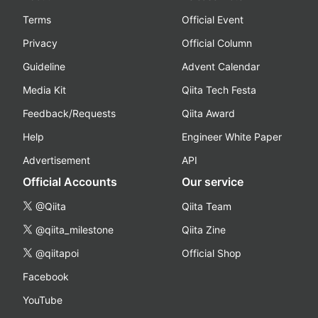
Terms
Official Event
Privacy
Official Column
Guideline
Advent Calendar
Media Kit
Qiita Tech Festa
Feedback/Requests
Qiita Award
Help
Engineer White Paper
Advertisement
API
Official Accounts
Our service
@Qiita
Qiita Team
@qiita_milestone
Qiita Zine
@qiitapoi
Official Shop
Facebook
YouTube