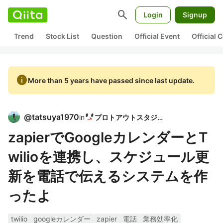
search
Login
Signup
Trend
Stock List
Question
Official Event
Official
info
More than 5 years have passed since last update.
@
tatsuya1970
in
プロトアウトスタジオ
zapierでGoogleカレンダーとT
wilioを連携し、スケジュール更
新を電話で伝えるシステムを作
ったよ
twilio
googleカレンダー
zapier
電話
業務効率化