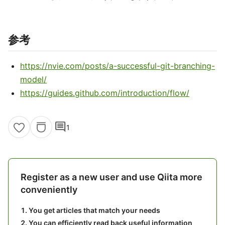
参考
https://nvie.com/posts/a-successful-git-branching-
model/
https://guides.github.com/introduction/flow/
comment
1
Register as a new user and use Qiita more
conveniently
You get articles that match your needs
You can efficiently read back useful information