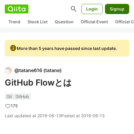
search
Login
Signup
Trend
Stock List
Question
Official Event
Official
info
More than 5 years have passed since last update.
@
tatane616
(
tatane
)
GitHub Flowとは
Git
GitHub
175
Last updated at
2019-06-13
Posted at
2019-06-13