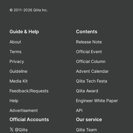
© 2011-
2026
Qiita Inc.
Guide & Help
Contents
About
Release Note
Terms
Official Event
Privacy
Official Column
Guideline
Advent Calendar
Media Kit
Qiita Tech Festa
Feedback/Requests
Qiita Award
Help
Engineer White Paper
Advertisement
API
Official Accounts
Our service
@Qiita
Qiita Team