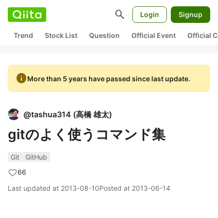
search
Login
Signup
Trend
Stock List
Question
Official Event
Official
info
More than 5 years have passed since last update.
@
tashua314
(
高橋 雄太
)
gitのよく使うコマンド集
Git
GitHub
66
Last updated at
2013-08-10
Posted at
2013-06-14