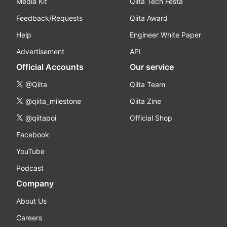
Media Kit
Qiita Tech Festa
Feedback/Requests
Qiita Award
Help
Engineer White Paper
Advertisement
API
Official Accounts
Our service
@Qiita
Qiita Team
@qiita_milestone
Qiita Zine
@qiitapoi
Official Shop
Facebook
YouTube
Podcast
Company
About Us
Careers