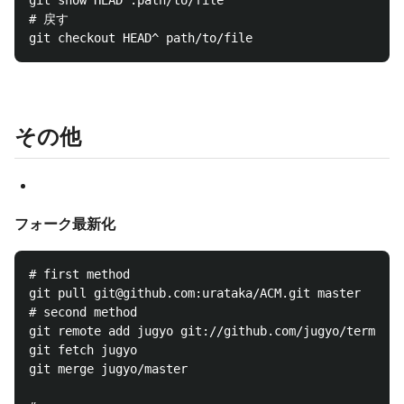
git show HEAD^:path/to/file

# 戻す

その他
フォーク最新化
# first method

git pull git@github.com:urataka/ACM.git master

# second method

git remote add jugyo git://github.com/jugyo/termtter
git fetch jugyo

git merge jugyo/master
