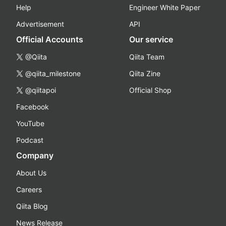
Help
Engineer White Paper
Advertisement
API
Official Accounts
Our service
@Qiita
Qiita Team
@qiita_milestone
Qiita Zine
@qiitapoi
Official Shop
Facebook
YouTube
Podcast
Company
About Us
Careers
Qiita Blog
News Release