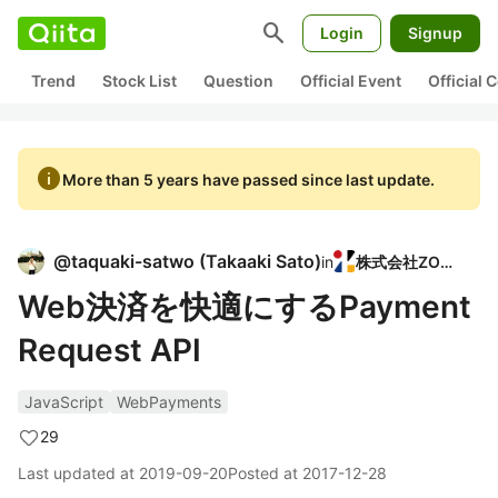
search
Login
Signup
Trend
Stock List
Question
Official Event
Official
info
More than 5 years have passed since last update.
@
taquaki-satwo
(
Takaaki Sato
)
in
株式会社ZOZO
Web決済を快適にするPayment
Request API
JavaScript
WebPayments
29
Last updated at
2019-09-20
Posted at
2017-12-28