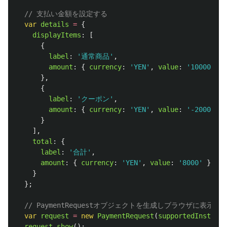
// 支払い金額を設定する
var
details
=
{
displayItems
:
[
{
label
:
'
通常商品
'
,
amount
:
{
currency
:
'
YEN
'
,
value
:
'
10000
'
}
},
{
label
:
'
クーポン
'
,
amount
:
{
currency
:
'
YEN
'
,
value
:
'
-2000
'
}
}
],
total
:
{
label
:
'
合計
'
,
amount
:
{
currency
:
'
YEN
'
,
value
:
'
8000
'
}
}
};
// PaymentRequestオブジェクトを生成しブラウザに表示す
var
request
=
new
PaymentRequest
(
supportedInstrume
request
.
show
();