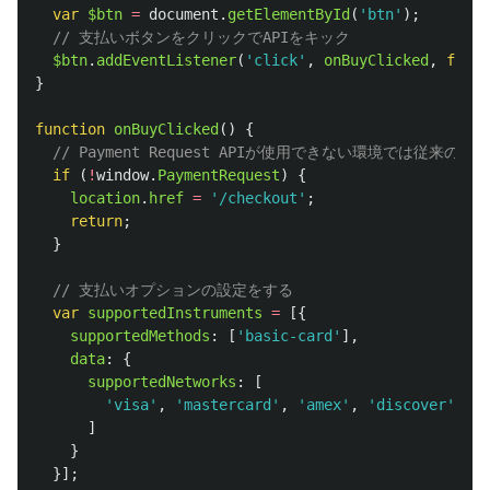
var
$btn
=
document
.
getElementById
(
'
btn
'
);
// 支払いボタンをクリックでAPIをキック
$btn
.
addEventListener
(
'
click
'
,
onBuyClicked
,
false
}
function
onBuyClicked
()
{
// Payment Request APIが使用できない環境では従来の
if 
(
!
window
.
PaymentRequest
)
{
location
.
href
=
'
/checkout
'
;
return
;
}
// 支払いオプションの設定をする
var
supportedInstruments
=
[{
supportedMethods
:
[
'
basic-card
'
],
data
:
{
supportedNetworks
:
[
'
visa
'
,
'
mastercard
'
,
'
amex
'
,
'
discover
'
,
'
d
]
}
}];