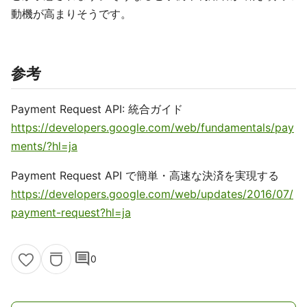
動機が高まりそうです。
参考
Payment Request API: 統合ガイド
https://developers.google.com/web/fundamentals/pay
ments/?hl=ja
Payment Request API で簡単・高速な決済を実現する
https://developers.google.com/web/updates/2016/07/
payment-request?hl=ja
comment
0