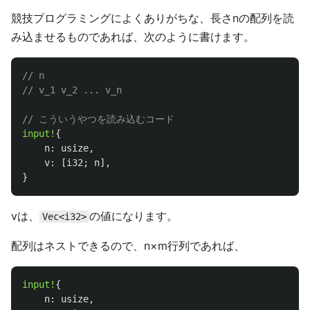
競技プログラミングによくありがちな、長さnの配列を読
み込ませるものであれば、次のように書けます。
// n
// v_1 v_2 ... v_n
// こういうやつを読み込むコード
input!
{
n
:
usize
,
v
:
[
i32
;
n
],
}
vは、
の値になります。
Vec<i32>
配列はネストできるので、n×m行列であれば、
input!
{
n
:
usize
,