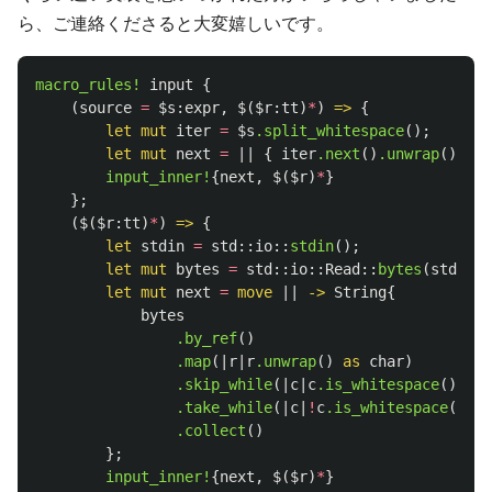
ら、ご連絡くださると大変嬉しいです。
macro_rules!
input
{
(
source
=
$s:expr
,
$
(
$r:tt
)
*
)
=>
{
let
mut
iter
=
$s
.split_whitespace
();
let
mut
next
=
||
{
iter
.next
()
.unwrap
()
};
input_inner!
{
next
,
$
(
$r
)
*
}
};
(
$
(
$r:tt
)
*
)
=>
{
let
stdin
=
std
::
io
::
stdin
();
let
mut
bytes
=
std
::
io
::
Read
::
bytes
(
std
::
io
let
mut
next
=
move
||
->
String
{
bytes
.by_ref
()
.map
(|
r
|
r
.unwrap
()
as
char
)
.skip_while
(|
c
|
c
.is_whitespace
())
.take_while
(|
c
|
!
c
.is_whitespace
())
.collect
()
};
input_inner!
{
next
,
$
(
$r
)
*
}