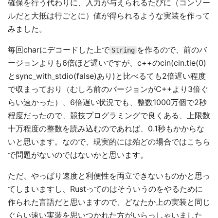
確保を行う代わりに、入力が与えられるたびに（コンソー
ルだと大抵は行ごとに）値が得られるような実装を作って
みました。
毎回charにデコードした上で
を作るので、前のバ
String
ージョンよりも6倍ほど遅いですが、c++のcin(cin.tie(0)
とsync_with_stdio(false)あり)と比べるても2倍遅い程度
で収まっており（むしろ前のバージョンがC++より3倍ぐ
らい速かった）、6倍遅い状況でも、整数1000万個で2秒
程度だったので、競技プログラミングで良くある、上限数
十万程度の整数を読み込むのであれば、0.1秒もかからな
いと思います。なので、現実的には殆どの場合ではこちら
で問題がないのではないかと思います。
ただ、やっぱり速度と利便性を両立できないものかと思っ
てしまいますし、Rustってのはそういうのをやるために
作られた言語だと思いますので、どなたか上の実装と同じ
ぐらい速い実装を思いつかれた方がいらっしゃいました