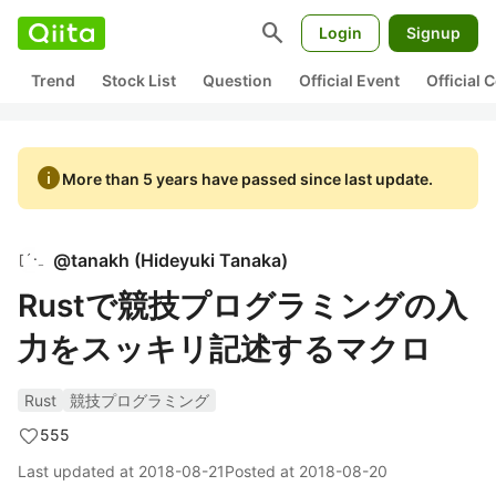
search
Login
Signup
Trend
Stock List
Question
Official Event
Official
info
More than 5 years have passed since last update.
@
tanakh
(
Hideyuki Tanaka
)
Rustで競技プログラミングの入
力をスッキリ記述するマクロ
Rust
競技プログラミング
555
Last updated at
2018-08-21
Posted at
2018-08-20