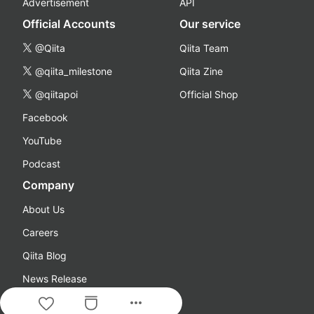
Advertisement
API
Official Accounts
Our service
@Qiita
Qiita Team
@qiita_milestone
Qiita Zine
@qiitapoi
Official Shop
Facebook
YouTube
Podcast
Company
About Us
Careers
Qiita Blog
News Release
more_horiz