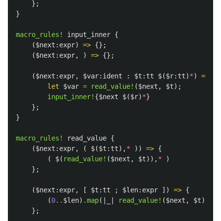
};
}
macro_rules!
input_inner
{
(
$next:expr
)
=>
{};
(
$next:expr
,
)
=>
{};
(
$next:expr
,
$var:ident
:
$t:tt
$
(
$r:tt
)
*
)
=>
{
let
$var
=
read_value!
(
$next
,
$t
);
input_inner!
{
$next
$
(
$r
)
*
}
};
}
macro_rules!
read_value
{
(
$next:expr
,
(
$
(
$t:tt
),
*
))
=>
{
(
$
(
read_value!
(
$next
,
$t
)),
*
)
};
(
$next:expr
,
[
$t:tt
;
$len:expr
])
=>
{
(
0
..
$len
)
.map
(|
_
|
read_value!
(
$next
,
$t
))
.co
};