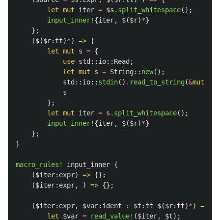
let
mut
iter
=
$s
.split_whitespace
();
input_inner!
{
iter
,
$
(
$r
)
*
}
};
(
$
(
$r:tt
)
*
)
=>
{
let
mut
s
=
{
use
std
::
io
::
Read
;
let
mut
s
=
String
::
new
();
std
::
io
::
stdin
()
.read_to_string
(
&
mut
s
)
.
s
};
let
mut
iter
=
s
.split_whitespace
();
input_inner!
{
iter
,
$
(
$r
)
*
}
};
}
macro_rules!
input_inner
{
(
$iter:expr
)
=>
{};
(
$iter:expr
,
)
=>
{};
(
$iter:expr
,
$var:ident
:
$t:tt
$
(
$r:tt
)
*
)
=>
{
let
$var
=
read_value!
(
$iter
,
$t
);