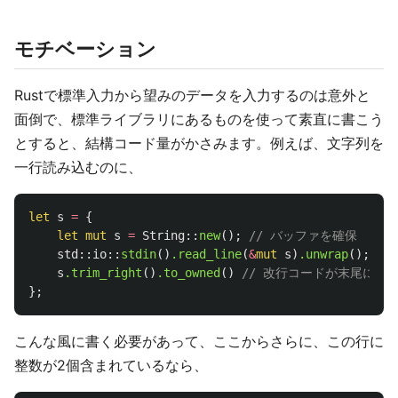
モチベーション
Rustで標準入力から望みのデータを入力するのは意外と
面倒で、標準ライブラリにあるものを使って素直に書こう
とすると、結構コード量がかさみます。例えば、文字列を
一行読み込むのに、
let
s
=
{
let
mut
s
=
String
::
new
();
// バッファを確保
std
::
io
::
stdin
()
.read_line
(
&
mut
s
)
.unwrap
();
/
s
.trim_right
()
.to_owned
()
// 改行コードが末尾にく
};
こんな風に書く必要があって、ここからさらに、この行に
整数が2個含まれているなら、