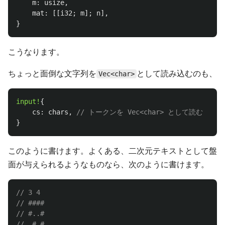
m
:
usize
,
mat
:
[[
i32
;
m
];
n
],
}
こうなります。
ちょっと面倒な文字列を
として読み込むのも、
Vec<char>
input!
{
cs
:
chars
,
// トークンを Vec<char> として読む
}
このように書けます。よくある、二次元テキストとして盤
面が与えられるようなものなら、次のように書けます。
// 3 4
// ####
// #..#
// .#.#