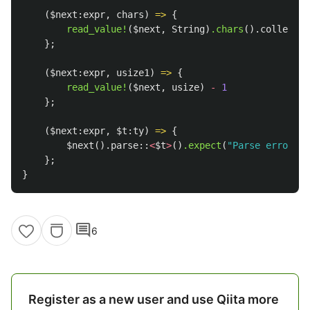
(
$next:expr
,
chars
)
=>
{
read_value!
(
$next
,
String
)
.chars
()
.collect
::
};
(
$next:expr
,
usize1
)
=>
{
read_value!
(
$next
,
usize
)
-
1
};
(
$next:expr
,
$t:ty
)
=>
{
$next
()
.parse
::
<
$t
>
()
.expect
(
"Parse error"
)
};
}
comment
6
Register as a new user and use Qiita more