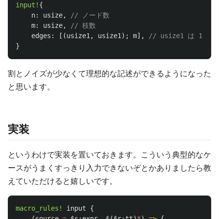
input!
{
n
:
usize
,
// ノード数
m
:
usize
,
// 枝数
edges
:
[(
usize1
,
usize1
);
m
],
// usize1 は 1-or
}
割とノイズが少なくて理想的な記述ができるようになった
と思います。
実装
というわけで実装を置いておきます。こういう典型的なケ
ースがうまくすっきり入力できないぞとかありましたら教
えていただけると嬉しいです。
macro_rules!
input
{
(
source
=
$s:expr
,
$
(
$r:tt
)
*
)
=>
{