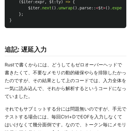
(
$iter:expr
,
$t:ty
)
=>
{
$iter
.next
()
.unwrap
()
.parse
::
<
$t
>
()
.expect
(
"
};
}
追記: 遅延入力
Rustで書くからには、どうしてもゼロオーバーヘッドで
書きたくて、不要なメモリの動的確保やらを排除したかっ
たのですが、その結果として上のコードでは、入力全体を
一気に読み込んで、それから解析するというコードになっ
ていました。
それでもサブミットする分には問題無いのですが、手元で
テストする場合には、毎回Ctrl+DでEOFを入力しなくて
はいけなくて幾分面倒です。なので、トークン毎にメモリ