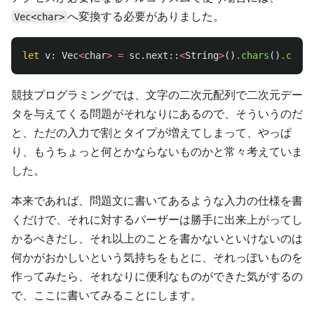
へ変換する必要がありました。
Vec<char>
let
v
:
Vec
<
char
>
=
sc
.next
::
<
String
>
()
.chars
()
.colle
競技プログラミングでは、文字の二次元配列で二次元デー
タを与えてくる問題がそれなりにあるので、そういうのだ
と、ただの入力で割とタイプが増えてしまって、やっぱ
り、もうちょっと何とかならないものかと常々考えていま
した。
本来であれば、問題文に書いてあるような入力の仕様を書
くだけで、それに対するパーザーは勝手に出来上がってし
かるべきだし、それ以上のことを書かないといけないのは
何かがおかしいという気持ちをもとに、それっぽいものを
作ってみたら、それなりに便利なものができた気がするの
で、ここに書いてみることにします。