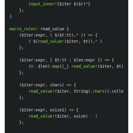
input_inner!
{
$iter
$
(
$r
)
*
}
};
}
macro_rules!
read_value
{
(
$iter:expr
,
(
$
(
$t:tt
),
*
))
=>
{
(
$
(
read_value!
(
$iter
,
$t
)),
*
)
};
(
$iter:expr
,
[
$t:tt
;
$len:expr
])
=>
{
(
0
..
$len
)
.map
(|
_
|
read_value!
(
$iter
,
$t
))
.co
};
(
$iter:expr
,
chars
)
=>
{
read_value!
(
$iter
,
String
)
.chars
()
.collect
::
};
(
$iter:expr
,
usize1
)
=>
{
read_value!
(
$iter
,
usize
)
-
1
};