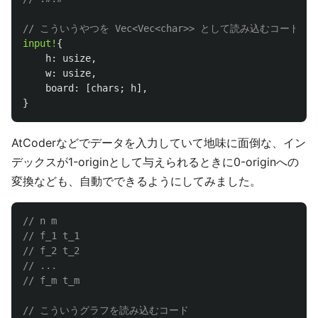
// こういうやつを Vec<Vec<char>> として読み込むコード
input!
{
h
:
usize
,
w
:
usize
,
board
:
[
chars
;
h
],
}
AtCoderなどでデータを入力していて地味に面倒な、イン
デックスが1-originとして与えられるときに0-originへの
変換なども、自動でできるようにしてみました。
// n m
// f_1 t_1
// f_2 t_2
// ...
// f_m t_m
// こういうグラフを読み込むコード