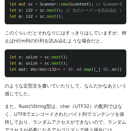
let
mut
sc
=
Scanner
::
new
(
&
content
);
// Scannerを作
let
n
:
i32
=
sc
.next
();
// 次のトークンを読み込む（From
let
m
:
i32
=
sc
.next
();
このぐらいだとそれなりにはすっきりはしていますが、例
えばn行m列の行列を読み込むような場合だと、
let
n
:
usize
=
sc
.next
();
let
m
:
usize
=
sc
.next
();
let
mat
:
Vec
<
Vec
<
i32
>>
=
(
0
..
n
)
.map
(|
_
|
(
0
..
m
)(|
_
|
s
のような定型文を書いていたりして、なんだかなあという
感じでした。
また、RustのString型は、char（UTF32）の配列ではな
く、UTF8でエンコードされたバイト列でコンテンツを保
持しており、ランダムアクセスができないので、ランダム
アクセスが必要になるアルゴリズムで使う場合には、