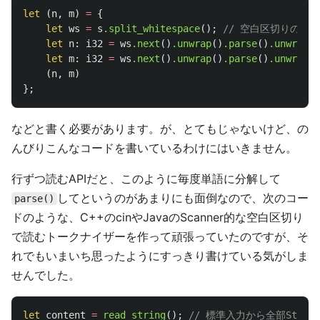
let
(
n
,
m
)
=
{
let
ws
=
s
.split_whitespace
();
// 空白区切りの単
let
n
:
i32
=
ws
.next
()
.unwrap
()
.parse
()
.unwrap
()
let
m
:
i32
=
ws
.next
()
.unwrap
()
.parse
()
.unwrap
()
(
n
,
m
)
};
などと書く必要があります。が、とてもじゃないけど、の
んびりこんなコードを書いているわけにはいきません。
行ずつ読むAPIだと、このように毎度単語に分解して
してというのがあまりにも面倒なので、次のコー
parse()
ドのような、C++のcinやJavaのScanner的な空白区切り
で読むトークナイザーを作って頑張っていたのですが、そ
れでもいまいち思ったようにすっきり書けている気がしま
せんでした。
let
content
=
read_string
();
// 標準入力から全部Stri