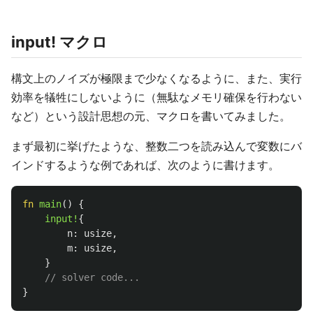
input! マクロ
構文上のノイズが極限まで少なくなるように、また、実行
効率を犠牲にしないように（無駄なメモリ確保を行わない
など）という設計思想の元、マクロを書いてみました。
まず最初に挙げたような、整数二つを読み込んで変数にバ
インドするような例であれば、次のように書けます。
fn
main
()
{
input!
{
n
:
usize
,
m
:
usize
,
}
// solver code...
}