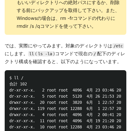
もいいディレクトリへの絶対パスにするか、削除
する前にバックアップを取得して下さい。また、
Windowsの場合は、rm -frコマンドの代わりに
rmdir /s /qコマンドを使って下さい。
では、実際にやってみます。対象のディレクトリは
/etc
にします。
(
)コマンドで現在の
配下のディレ
ll
ls -la
/
クトリ構成を確認すると、以下のようになっています。
$ 
ll /

合計 102

dr-xr-xr-x.   2 root root  4096  4月 23 03:46 2017 bi
dr-xr-xr-x.   5 root root  5120  4月 26 21:53 2017 bo
drwxr-xr-x.  20 root root  3820  6月  1 22:57 2017 de
drwxr-xr-x. 119 root root 12288  6月  1 22:57 2017 et
drwxr-xr-x.   4 root root  4096  4月  2 00:41 2016 ho
dr-xr-xr-x.  11 root root  4096  4月 19 21:20 2017 li
dr-xr-xr-x.  10 root root 12288  4月 23 03:46 2017 li