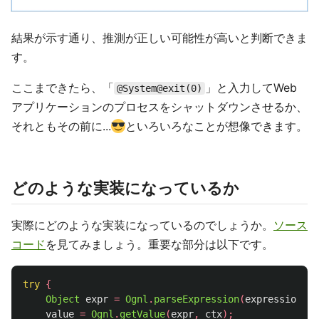
結果が示す通り、推測が正しい可能性が高いと判断できま
す。
ここまできたら、「
」と入力してWeb
@System@exit(0)
アプリケーションのプロセスをシャットダウンさせるか、
それともその前に...
といろいろなことが想像できます。
どのような実装になっているか
実際にどのような実装になっているのでしょうか。
ソース
コード
を見てみましょう。重要な部分は以下です。
try
{
Object
expr
=
Ognl
.
parseExpression
(
expression
.
re
value
=
Ognl
.
getValue
(
expr
,
ctx
);