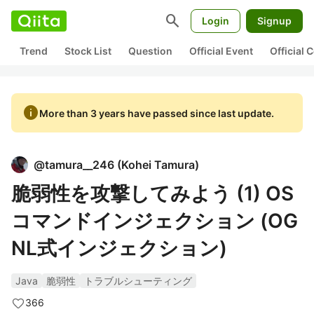
search
Login
Signup
Trend
Stock List
Question
Official Event
Official
info
More than 3 years have passed since last update.
@
tamura__246
(
Kohei Tamura
)
脆弱性を攻撃してみよう (1) OS
コマンドインジェクション (OG
NL式インジェクション)
Java
脆弱性
トラブルシューティング
366