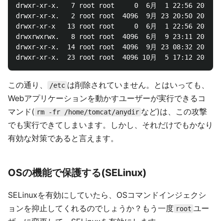
drwxr-xr-x.   7 root root     0  6月  1 22:56 2017 se
drwxr-xr-x.   2 root root  4096  9月 23 20:50 2011 sr
drwxr-xr-x   13 root root     0  6月  1 22:56 2017 sy
drwxrwxrwx.   8 root root  4096  6月  9 23:11 2017 tm
drwxr-xr-x.  14 root root  4096  9月 23 08:32 2016 us
この通り、
は削除されていません。とはいっても、
/etc
Webアプリケーションを動かすユーザーが実行できるコ
マンド(
など)は、この攻撃
rm -fr /home/tomcat/anydir
でも実行できてしまいます。しかし、それだけでもかなり
有効な対策であると言えます。
OSの機能で保護する(SELinux)
SELinuxを有効にしていたら、OSコマンドインジェクシ
ョンを抑止してくれるのでしょうか？もう一度
ユー
root