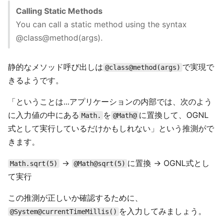
Calling Static Methods
You can call a static method using the syntax
@class@method(args).
静的なメソッド呼び出しは
で実現で
@class@method(args)
きるようです。
「ということは...アプリケーションの内部では、次のよう
に入力値の中にある
を
に置換して、OGNL
Math.
@Math@
式として実行しているだけかもしれない」という推測がで
きます。
→
に置換 → OGNL式とし
Math.sqrt(5)
@Math@sqrt(5)
て実行
この推測が正しいか確認するために、
を入力してみましょう。
@System@currentTimeMillis()