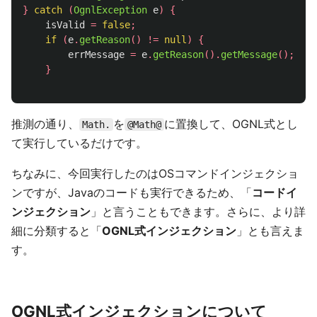
}
catch
(
OgnlException
e
)
{
isValid
=
false
;
if
(
e
.
getReason
()
!=
null
)
{
errMessage
=
e
.
getReason
().
getMessage
();
}
推測の通り、
を
に置換して、OGNL式とし
Math.
@Math@
て実行しているだけです。
ちなみに、今回実行したのはOSコマンドインジェクショ
ンですが、Javaのコードも実行できるため、「
コードイ
ンジェクション
」と言うこともできます。さらに、より詳
細に分類すると「
OGNL式インジェクション
」とも言えま
す。
OGNL式インジェクションについて