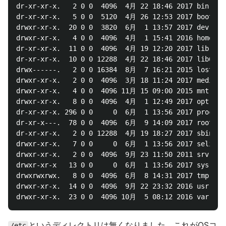
dr-xr-xr-x.   2 0 0  4096  4月 22 18:46 2017 bin

dr-xr-xr-x.   5 0 0  5120  4月 26 12:53 2017 boot

drwxr-xr-x.  20 0 0  3820  6月  1 13:57 2017 dev

drwxr-xr-x.   4 0 0  4096  4月  1 15:41 2016 home

dr-xr-xr-x.  11 0 0  4096  4月 19 12:20 2017 lib

dr-xr-xr-x.  10 0 0 12288  4月 22 18:46 2017 lib64

drwx------.   2 0 0 16384  8月  7 16:21 2015 lost+fou
drwxr-xr-x.   2 0 0  4096  3月 18 11:24 2017 media

drwxr-xr-x.   4 0 0  4096 11月 15 09:00 2015 mnt

drwxr-xr-x.   8 0 0  4096  4月  1 12:49 2017 opt

dr-xr-xr-x. 296 0 0     0  6月  1 13:56 2017 proc

dr-xr-x---.  78 0 0  4096  6月  9 14:09 2017 root

dr-xr-xr-x.   2 0 0 12288  4月 19 18:27 2017 sbin

drwxr-xr-x.   7 0 0     0  6月  1 13:56 2017 selinux

drwxr-xr-x.   2 0 0  4096  9月 23 11:50 2011 srv

drwxr-xr-x   13 0 0     0  6月  1 13:56 2017 sys

drwxrwxrwx.   8 0 0  4096  6月  8 14:31 2017 tmp

drwxr-xr-x.  14 0 0  4096  9月 22 23:32 2016 usr

というディレクトリは無くなりました。これがOSコ
/etc