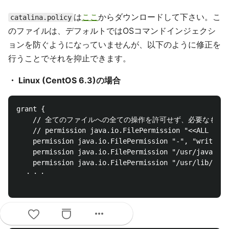
は
ここ
からダウンロードして下さい。こ
catalina.policy
のファイルは、デフォルトではOSコマンドインジェクシ
ョンを防ぐようになっていませんが、以下のように修正を
行うことでそれを抑止できます。
・ Linux (CentOS 6.3)の場合
grant {

    // 全てのファイルへの全ての操作を許可せず、必要なものだ
    // permission java.io.FilePermission "<<ALL FILE
    permission java.io.FilePermission "-", "write, r
    permission java.io.FilePermission "/usr/java/-",
    permission java.io.FilePermission "/usr/lib/jvm/
  ・・・

more_horiz
Windowsの場合