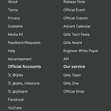
About
Release Note
Terms
Official Event
Privacy
Official Column
Guideline
Advent Calendar
Media Kit
Qiita Tech Festa
Feedback/Requests
Qiita Award
Help
Engineer White Paper
Advertisement
API
Official Accounts
Our service
@Qiita
Qiita Team
@qiita_milestone
Qiita Zine
@qiitapoi
Official Shop
Facebook
YouTube