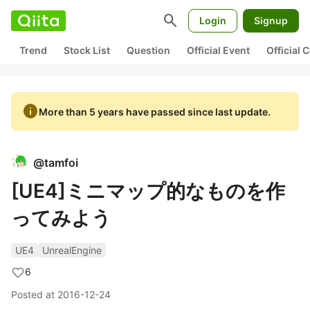
search
Login
Signup
Trend
Stock List
Question
Official Event
Official
info
More than 5 years have passed since last update.
@
tamfoi
[UE4]ミニマップ的なものを作
ってみよう
UE4
UnrealEngine
6
Posted at
2016-12-24