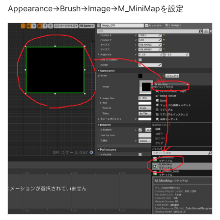
Appearance→Brush→Image→M_MiniMapを設定