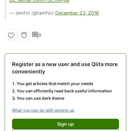
pic.twitter.com/rf5CtivPvw
— tamfoi (@tamfoi)
December 23, 2016
comment
0
Register as a new user and use Qiita more
conveniently
You get articles that match your needs
You can efficiently read back useful information
You can use dark theme
What you can do with signing up
Sign up