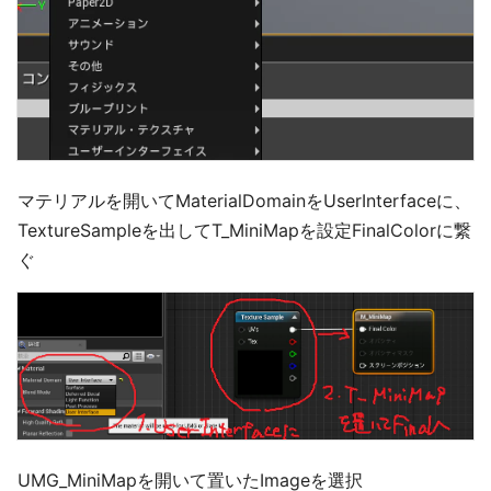
マテリアルを開いてMaterialDomainをUserInterfaceに、
TextureSampleを出してT_MiniMapを設定FinalColorに繋
ぐ
UMG_MiniMapを開いて置いたImageを選択