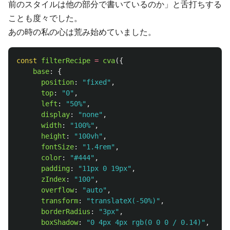
前のスタイルは他の部分で書いているのか」と舌打ちする
ことも度々でした。
あの時の私の心は荒み始めていました。
const
filterRecipe
=
cva
({
base
:
{
position
:
"
fixed
"
,
top
:
"
0
"
,
left
:
"
50%
"
,
display
:
"
none
"
,
width
:
"
100%
"
,
height
:
"
100vh
"
,
fontSize
:
"
1.4rem
"
,
color
:
"
#444
"
,
padding
:
"
11px 0 19px
"
,
zIndex
:
"
100
"
,
overflow
:
"
auto
"
,
transform
:
"
translateX(-50%)
"
,
borderRadius
:
"
3px
"
,
boxShadow
:
"
0 4px 4px rgb(0 0 0 / 0.14)
"
,