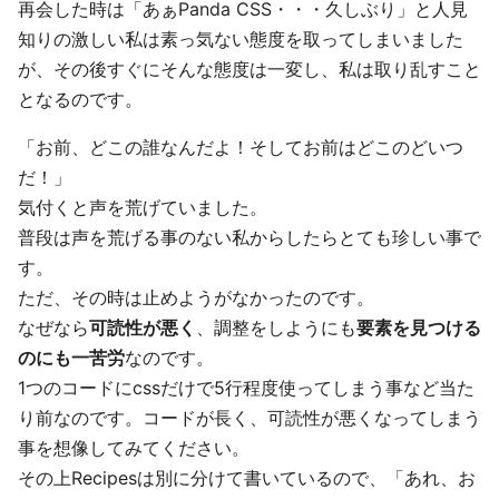
再会した時は「あぁPanda CSS・・・久しぶり」と人見
知りの激しい私は素っ気ない態度を取ってしまいました
が、その後すぐにそんな態度は一変し、私は取り乱すこと
となるのです。
「お前、どこの誰なんだよ！そしてお前はどこのどいつ
だ！」
気付くと声を荒げていました。
普段は声を荒げる事のない私からしたらとても珍しい事で
す。
ただ、その時は止めようがなかったのです。
なぜなら
可読性が悪く
、調整をしようにも
要素を見つける
のにも一苦労
なのです。
1つのコードにcssだけで5行程度使ってしまう事など当た
り前なのです。コードが長く、可読性が悪くなってしまう
事を想像してみてください。
その上Recipesは別に分けて書いているので、「あれ、お