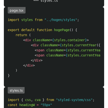
page.tsx
import
styles
from
"
../hogen/styles
"
;
export
default
function
hogePage
()
{
return 
(
<
div
className
=
{
styles
.
container
}
>
<
div
className
=
{
styles
.
currentYear
({
cYe
<
span
className
=
{
styles
.
currentYearBor
<
span
className
=
{
styles
.
currentYearLab
</
div
>
</
div
>
)
}
styles.ts
import
{
css
,
cva
}
from
"
styled-system/css
"
;
const
headingW
=
"
55px
"