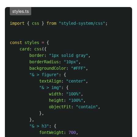
styles.ts
import
{
css
}
from
"
styled-system/css
"
;
const
styles
=
{
card
:
css
({
border
:
"
1px solid gray
"
,
borderRadius
:
"
10px
"
,
backgroundColor
:
"
#FFF
"
,
"
& > figure
"
:
{
textAlign
:
"
center
"
,
"
& > img
"
:
{
width
:
"
100%
"
,
height
:
"
100%
"
,
objectFit
:
"
contain
"
,
},
},
"
& > h3
"
:
{
fontWeight
:
700
,