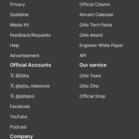
Privacy
Official Column
Guideline
Advent Calendar
Media Kit
Qiita Tech Festa
Feedback/Requests
Qiita Award
Help
Engineer White Paper
Advertisement
API
Official Accounts
Our service
@Qiita
Qiita Team
@qiita_milestone
Qiita Zine
@qiitapoi
Official Shop
Facebook
YouTube
Podcast
Company