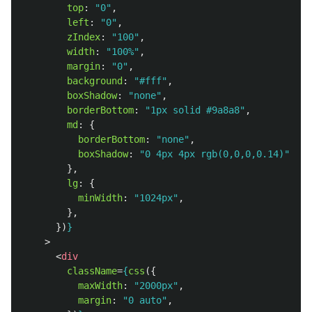
top
:
"
0
"
,
left
:
"
0
"
,
zIndex
:
"
100
"
,
width
:
"
100%
"
,
margin
:
"
0
"
,
background
:
"
#fff
"
,
boxShadow
:
"
none
"
,
borderBottom
:
"
1px solid #9a8a8
"
,
md
:
{
borderBottom
:
"
none
"
,
boxShadow
:
"
0 4px 4px rgb(0,0,0,0.14)
"
,
},
lg
:
{
minWidth
:
"
1024px
"
,
},
})
}
>
<
div
className
=
{
css
({
maxWidth
:
"
2000px
"
,
margin
:
"
0 auto
"
,