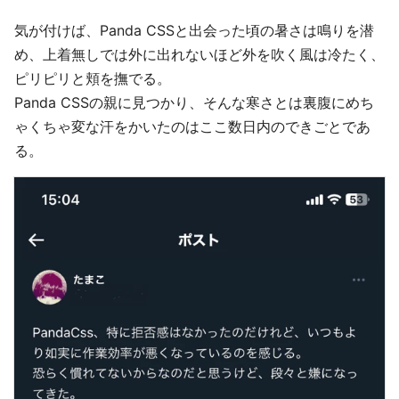
気が付けば、Panda CSSと出会った頃の暑さは鳴りを潜
め、上着無しでは外に出れないほど外を吹く風は冷たく、
ピリピリと頬を撫でる。
Panda CSSの親に見つかり、そんな寒さとは裏腹にめち
ゃくちゃ変な汗をかいたのはここ数日内のできごとであ
る。