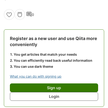
comment
0
Register as a new user and use Qiita more
conveniently
You get articles that match your needs
You can efficiently read back useful information
You can use dark theme
What you can do with signing up
Sign up
Login