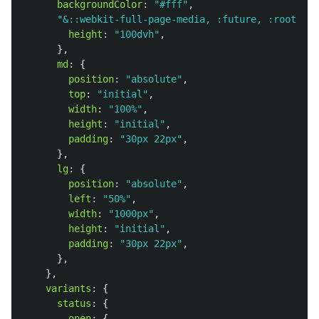
backgroundColor
:
"
#fff
"
,
"
&::webkit-full-page-media, :future, :root
"
:
{
height
:
"
100dvh
"
,
},
md
:
{
position
:
"
absolute
"
,
top
:
"
initial
"
,
width
:
"
100%
"
,
height
:
"
initial
"
,
padding
:
"
30px 22px
"
,
},
lg
:
{
position
:
"
absolute
"
,
left
:
"
50%
"
,
width
:
"
1000px
"
,
height
:
"
initial
"
,
padding
:
"
30px 22px
"
,
},
},
variants
:
{
status
:
{
open
:
{