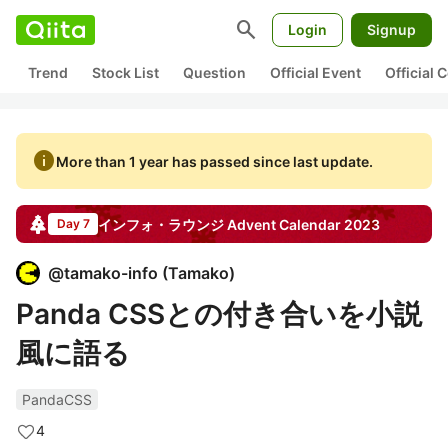
search
Login
Signup
Trend
Stock List
Question
Official Event
Official
info
More than 1 year has passed since last update.
インフォ・ラウンジ
Advent Calendar
2023
Day 7
@
tamako-info
(
Tamako
)
Panda CSSとの付き合いを小説
風に語る
PandaCSS
4