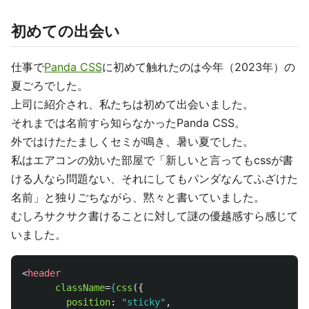
初めての出会い
仕事で
Panda CSS
に初めて触れたのは今年（2023年）の
夏ごろでした。
上司に紹介され、私たちは初めて出会いました。
それまでは名前すら知らなかったPanda CSS。
外ではけたたましくセミが鳴き、暑い夏でした。
私はエアコンの効いた部屋で「新しいと言ってもcssが書
ける人なら問題ない、それにしてもパンダなんてふざけた
名前」と独りごちながら、黙々と書いていました。
むしろサクサク書けることに対して謎の優越感すら感じて
いました。
<
header
className
=
{
css
({
position
:
"
sticky
"
,