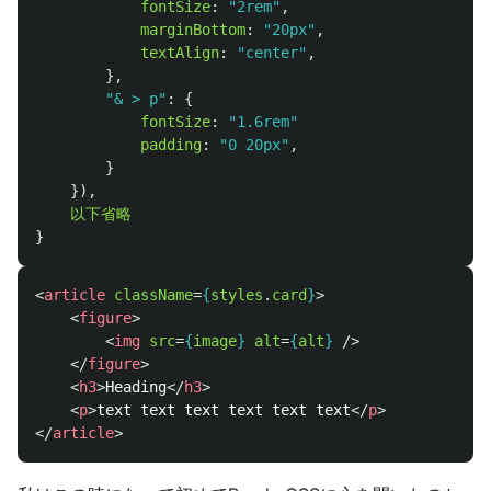
fontSize
:
"
2rem
"
,
marginBottom
:
"
20px
"
,
textAlign
:
"
center
"
,
},
"
& > p
"
:
{
fontSize
:
"
1.6rem
"
padding
:
"
0 20px
"
,
}
}),
以下省略
}
<
article
className
=
{
styles
.
card
}
>
<
figure
>
<
img
src
=
{
image
}
alt
=
{
alt
}
/>
</
figure
>
<
h3
>
Heading
</
h3
>
<
p
>
text text text text text text
</
p
>
</
article
>