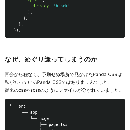
display
:
"
block
"
,
},
},
},
});
なぜ、めぐり逢ってしまうのか
再会から程なく、予期せぬ場所で見かけたPanda CSSは
私が知っているPanda CSSではありませんでした。
従来のcssやscssのようにファイルが分かれていました。
└── src

     └── app

         └── hoge

             ├── page.tsx 
