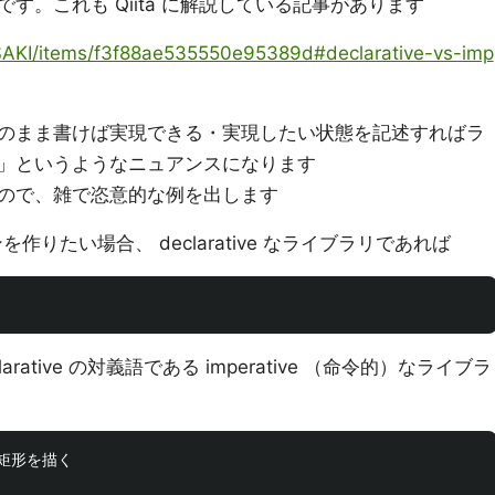
す。これも Qiita に解説している記事があります
_OSAKI/items/f3f88ae535550e95389d#declarative-vs-imp
のまま書けば実現できる・実現したい状態を記述すればラ
」というようなニュアンスになります
ので、雑で恣意的な例を出します
ンを作りたい場合、 declarative なライブラリであれば
ative の対義語である imperative （命令的）なライブラ
に矩形を描く
