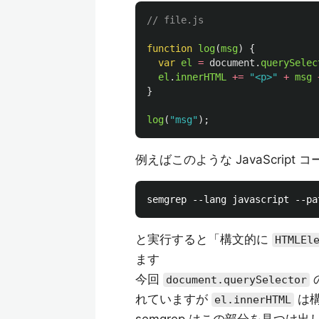
// file.js
function
log
(
msg
)
{
var
el
=
document
.
querySelec
el
.
innerHTML
+=
"
<p>
"
+
msg
}
log
(
"
msg
"
);
例えばこのような JavaScript
と実行すると「構文的に
HTMLEl
ます
今回
document.querySelector
れていますが
は
el.innerHTML