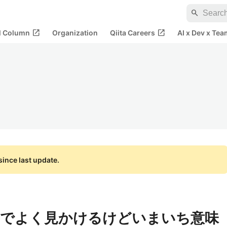
search
open_in_new
open_in_new
al Column
Organization
Qiita Careers
AI x Dev x Tea
ince last update.
文でよく見かけるけどいまいち意味