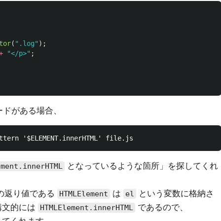
tor
(
"
.log
"
);
+
"
</p>
"
;
 コードがある場合、
となっているような箇所」を探してくれ
ement.innerHTML
の返り値である
は
という変数に格納さ
HTMLElement
el
構文的には
であるので、
HTMLElement.innerHTML