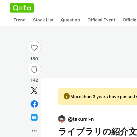
Trend
Stock List
Question
Official Event
Offici
180
142
info
More than 3 years have passed s
@
takumi-n
ライブラリの紹介
more_horiz