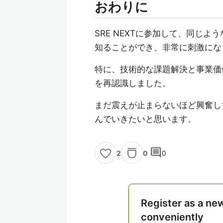
おわりに
SRE NEXTに参加して、同じ
知ることができ、非常に刺激にな
特に、技術的な課題解決と事業価
を再認識しました。
まだ震えが止まらないほど興奮し
んでいきたいと思います。
comment
0
0
2
Register as a ne
conveniently