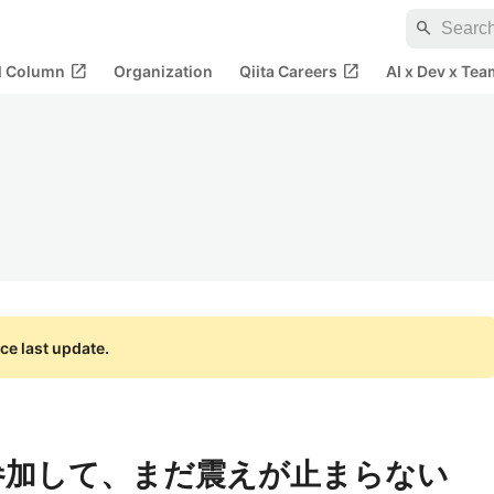
search
open_in_new
open_in_new
al Column
Organization
Qiita Careers
AI x Dev x Tea
ce last update.
25に参加して、まだ震えが止まらない