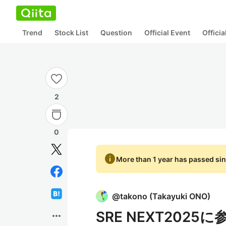
Trend
Stock List
Question
Official Event
Offici
2
0
info
More than 1 year has passed sin
@
takono
(
Takayuki ONO
)
SRE NEXT20
more_horiz