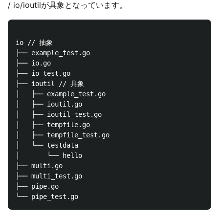
/ io/ioutilが具象となっています。
io // 抽象

├── example_test.go

├── io.go

├── io_test.go

├── ioutil // 具象

│   ├── example_test.go

│   ├── ioutil.go

│   ├── ioutil_test.go

│   ├── tempfile.go

│   ├── tempfile_test.go

│   └── testdata

│       └── hello

├── multi.go

├── multi_test.go

├── pipe.go
