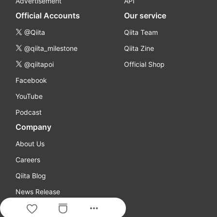
Advertisement
API
Official Accounts
Our service
@Qiita
Qiita Team
@qiita_milestone
Qiita Zine
@qiitapoi
Official Shop
Facebook
YouTube
Podcast
Company
About Us
Careers
Qiita Blog
News Release
more_horiz