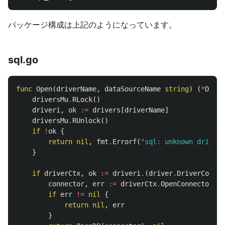
パッケージ構成は上記のようになっています。
sql.go
func
Open
(
driverName
,
dataSourceName
string
)
(
*
DB
,
e
driversMu
.
RLock
()
driveri
,
ok
:=
drivers
[
driverName
]
driversMu
.
RUnlock
()
if
!
ok
{
return
nil
,
fmt
.
Errorf
(
"sql: unknown driver 
}
if
driverCtx
,
ok
:=
driveri
.
(
driver
.
DriverContex
connector
,
err
:=
driverCtx
.
OpenConnector
(
da
if
err
!=
nil
{
return
nil
,
err
}