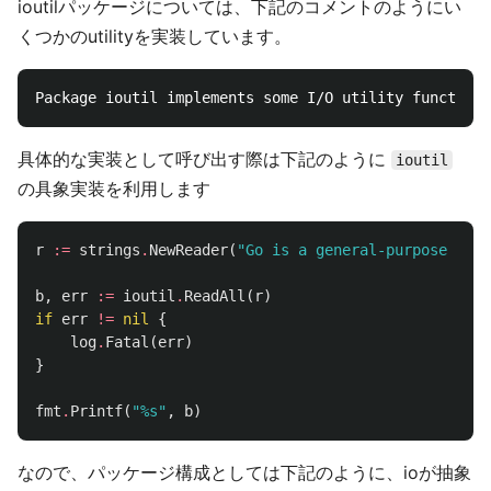
ioutilパッケージについては、下記のコメントのようにい
くつかのutilityを実装しています。
具体的な実装として呼び出す際は下記のように
ioutil
の具象実装を利用します
r
:=
strings
.
NewReader
(
"Go is a general-purpose lang
b
,
err
:=
ioutil
.
ReadAll
(
r
)
if
err
!=
nil
{
log
.
Fatal
(
err
)
}
fmt
.
Printf
(
"%s"
,
b
)
なので、パッケージ構成としては下記のように、ioが抽象