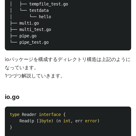
│   ├── tempfile_test.go

│   └── testdata

│       └── hello

├── multi.go

├── multi_test.go

├── pipe.go

ioパッケージを構成するディレクトリ構造は上記のように
なっています。
1つづつ解説していきます。
io.go
type
Reader
interface
{
Read
(
p
[]
byte
)
(
n
int
,
err
error
)
}