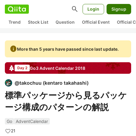
search
Login
Signup
Trend
Stock List
Question
Official Event
Official
info
More than 5 years have passed since last update.
Go3
Advent Calendar
2018
Day 2
@
takochuu
(
kentaro takahashi
)
標準パッケージから見るパッケ
ージ構成のパターンの解説
Go
AdventCalendar
21