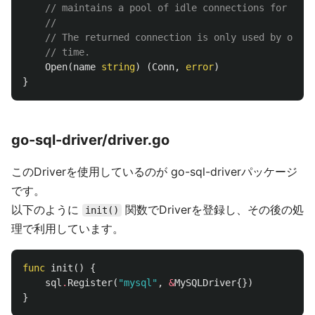
// maintains a pool of idle connections for effi
//
// The returned connection is only used by one g
// time.
Open
(
name
string
)
(
Conn
,
error
)
}
go-sql-driver/driver.go
このDriverを使用しているのが go-sql-driverパッケージ
です。
以下のように
関数でDriverを登録し、その後の処
init()
理で利用しています。
func
init
()
{
sql
.
Register
(
"mysql"
,
&
MySQLDriver
{})
}