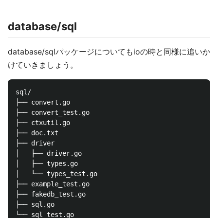
database/sql
database/sqlパッケージについてもioの時と同様に追いか
けていきましょう。
sql/

├── convert.go

├── convert_test.go

├── ctxutil.go

├── doc.txt

├── driver

│   ├── driver.go

│   ├── types.go

│   └── types_test.go

├── example_test.go

├── fakedb_test.go

├── sql.go
