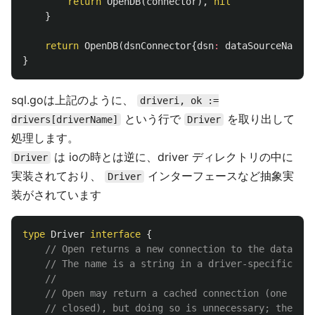
return
OpenDB
(
connector
),
nil
}
return
OpenDB
(
dsnConnector
{
dsn
:
dataSourceName
,
}
sql.goは上記のように、
driveri, ok :=
という行で
を取り出して
drivers[driverName]
Driver
処理します。
は ioの時とは逆に、driver ディレクトリの中に
Driver
実装されており、
インターフェースなど抽象実
Driver
装がされています
type
Driver
interface
{
// Open returns a new connection to the database
// The name is a string in a driver-specific for
//
// Open may return a cached connection (one prev
// closed), but doing so is unnecessary; the sql