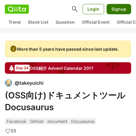
search
Login
Signup
Trend
Stock List
Question
Official Event
Official
info
More than 5 years have passed since last update.
OSS紹介
Advent Calendar
2017
Day 24
@
takeyuichi
(OSS向け)ドキュメントツール
Docusaurus
Facebook
GitHub
document
Docusaurus
55