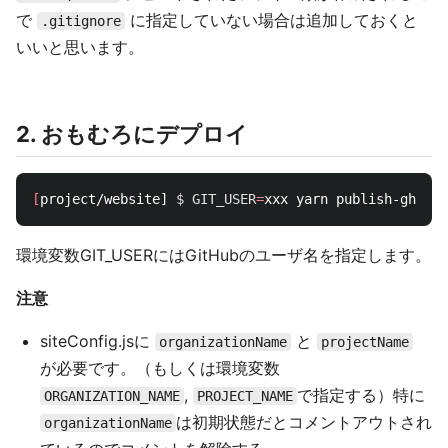
で
に指定していない場合は追加しておくと
.gitignore
いいと思います。
2. おもむろにデプロイ
[
project/website] 
$ GIT_USER
=
環境変数GIT_USERにはGitHubのユーザ名を指定します。
注意
siteConfig.jsに
と
organizationName
projectName
が必要です。（もしくは環境変数
,
で指定する）特に
ORGANIZATION_NAME
PROJECT_NAME
は初期状態だとコメントアウトされ
organizationName