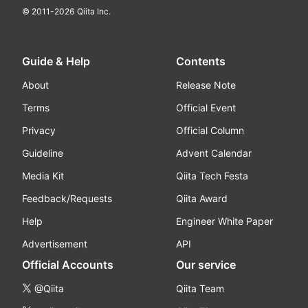
© 2011-
2026
Qiita Inc.
Guide & Help
Contents
About
Release Note
Terms
Official Event
Privacy
Official Column
Guideline
Advent Calendar
Media Kit
Qiita Tech Festa
Feedback/Requests
Qiita Award
Help
Engineer White Paper
Advertisement
API
Official Accounts
Our service
@Qiita
Qiita Team