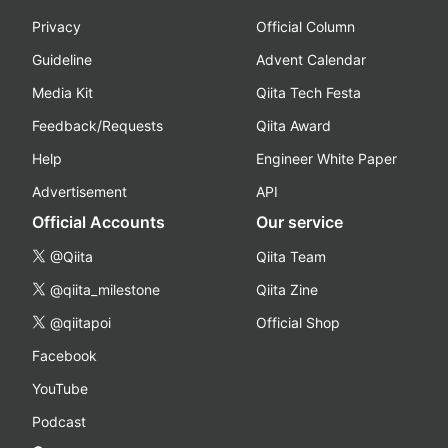
Privacy
Official Column
Guideline
Advent Calendar
Media Kit
Qiita Tech Festa
Feedback/Requests
Qiita Award
Help
Engineer White Paper
Advertisement
API
Official Accounts
Our service
@Qiita
Qiita Team
@qiita_milestone
Qiita Zine
@qiitapoi
Official Shop
Facebook
YouTube
Podcast