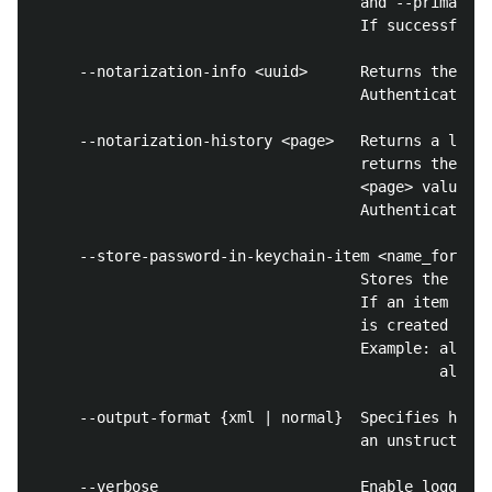
                                     and --primary-b
                                     If successful, 
     --notarization-info <uuid>      Returns the sta
                                     Authentication 
     --notarization-history <page>   Returns a list 
                                     returns the mos
                                     <page> value to
                                     Authentication 
     --store-password-in-keychain-item <name_for_key
                                     Stores the pass
                                     If an item with
                                     is created with
                                     Example: altool
                                              altool
     --output-format {xml | normal}  Specifies how t
                                     an unstructured
     --verbose                       Enable logging 