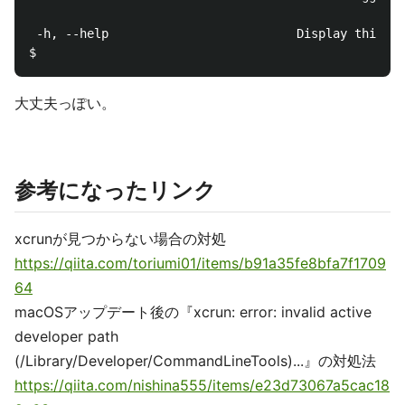
 -h, --help                          Display this ou
大丈夫っぽい。
参考になったリンク
xcrunが見つからない場合の対処
https://qiita.com/toriumi01/items/b91a35fe8bfa7f1709
64
macOSアップデート後の『xcrun: error: invalid active
developer path
(/Library/Developer/CommandLineTools)...』の対処法
https://qiita.com/nishina555/items/e23d73067a5cac18