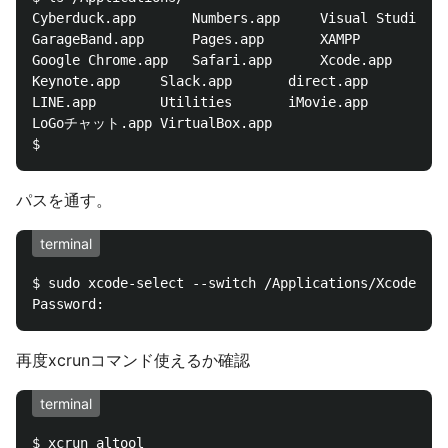
Cyberduck.app		Numbers.app		Visual Studio Code.app

GarageBand.app		Pages.app		XAMPP

Google Chrome.app	Safari.app		Xcode.app

Keynote.app		Slack.app		direct.app

LINE.app		Utilities		iMovie.app

LoGoチャット.app	VirtualBox.app

パスを通す。
terminal
$ sudo xcode-select --switch /Applications/Xcode.app
再度xcrunコマンド使えるか確認
terminal
$ xcrun altool
