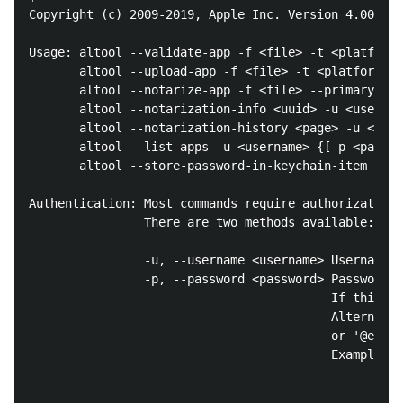
Copyright (c) 2009-2019, Apple Inc. Version 4.00.118
Usage: altool --validate-app -f <file> -t <platform>
       altool --upload-app -f <file> -t <platform> -
       altool --notarize-app -f <file> --primary-bun
       altool --notarization-info <uuid> -u <usernam
       altool --notarization-history <page> -u <user
       altool --list-apps -u <username> {[-p <passwo
       altool --store-password-in-keychain-item <nam
Authentication: Most commands require authorization.

                There are two methods available: use
                -u, --username <username> Username. 
                -p, --password <password> Password. 
                                          If this ar
                                          Alternativ
                                          or '@env:'
                                          Example: '
                                                    
                                                    