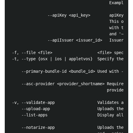
                                          Example: '
                --apiKey <api_key>        apiKey. Re
                                          This optio
                                          with the n
                                          and '~/.ap
                --apiIssuer <issuer_id>   Issuer ID.
 -f, --file <file>                   <file> specifie
 -t, --type {osx | ios | appletvos}  Specify the pla
     --primary-bundle-id <bundle_id> Used with --not
     --asc-provider <provider_shortname> Required wi
                                         providers.

 -v, --validate-app                  Validates an ap
     --upload-app                    Uploads the giv
     --list-apps                     Display all app
     --notarize-app                  Uploads the giv