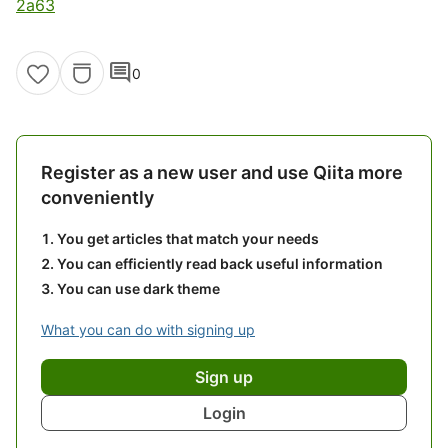
2a63
comment
0
Register as a new user and use Qiita more
conveniently
You get articles that match your needs
You can efficiently read back useful information
You can use dark theme
What you can do with signing up
Sign up
Login