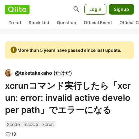
search
Login
Signup
Trend
Stock List
Question
Official Event
Official
info
More than 5 years have passed since last update.
@
taketakekaho
(
たけだ
)
xcrunコマンド実行したら「xcr
un: error: invalid active develo
per path」でエラーになる
Xcode
macOS
xcrun
19