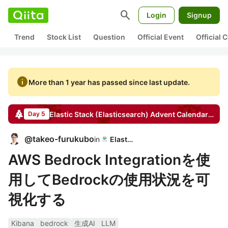
search
Login
Signup
Trend
Stock List
Question
Official Event
Official
info
More than 1 year has passed since last update.
Elastic Stack (Elasticsearch)
Advent Calendar
2024
Day 5
@
takeo-furukubo
in
Elastic
AWS Bedrock Integrationを使
用してBedrockの使用状況を可
視化する
Kibana
bedrock
生成AI
LLM