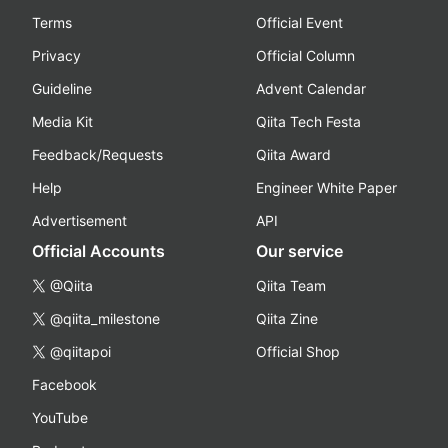
Terms
Official Event
Privacy
Official Column
Guideline
Advent Calendar
Media Kit
Qiita Tech Festa
Feedback/Requests
Qiita Award
Help
Engineer White Paper
Advertisement
API
Official Accounts
Our service
@Qiita
Qiita Team
@qiita_milestone
Qiita Zine
@qiitapoi
Official Shop
Facebook
YouTube