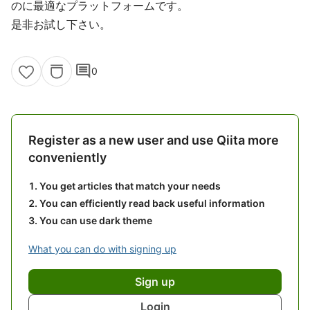
のに最適なプラットフォームです。
是非お試し下さい。
comment
0
Register as a new user and use Qiita more
conveniently
You get articles that match your needs
You can efficiently read back useful information
You can use dark theme
What you can do with signing up
Sign up
Login