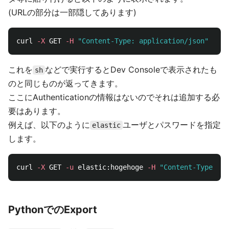
(URLの部分は一部隠してあります)
curl 
-X
 GET 
-H
"Content-Type: application/json"
-d
これを
などで実行するとDev Consoleで表示されたも
sh
のと同じものが返ってきます。
ここにAuthenticationの情報はないのでそれは追加する必
要はあります。
例えば、以下のように
ユーザとパスワードを指定
elastic
します。
curl 
-X
 GET 
-u
 elastic:hogehoge 
-H
"Content-Type: ap
PythonでのExport