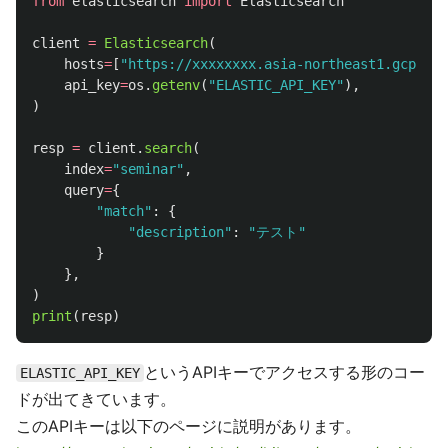
from
elasticsearch
import
Elasticsearch
client
=
Elasticsearch
(
hosts
=
[
"
https://xxxxxxxx.asia-northeast1.gcp.clo
api_key
=
os
.
getenv
(
"
ELASTIC_API_KEY
"
),
)
resp
=
client
.
search
(
index
=
"
seminar
"
,
query
=
{
"
match
"
:
{
"
description
"
:
"
テスト
"
}
},
)
print
(
resp
)
というAPIキーでアクセスする形のコー
ELASTIC_API_KEY
ドが出てきています。
このAPIキーは以下のページに説明があります。