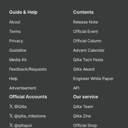
Guide & Help
Contents
About
Release Note
Terms
Official Event
Privacy
Official Column
Guideline
Advent Calendar
Media Kit
Qiita Tech Festa
Feedback/Requests
Qiita Award
Help
Engineer White Paper
Advertisement
API
Official Accounts
Our service
@Qiita
Qiita Team
@qiita_milestone
Qiita Zine
@qiitapoi
Official Shop