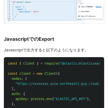
JavascriptでのExport
Javascriptで出力すると以下のようになります。
const
{
Client
}
=
require
(
"
@elastic/elasticsearch
"
)
const
client
=
new
Client
({
nodes
:
[
"
https://xxxxxxxx.asia-northeast1.gcp.cloud.es.i
],
auth
:
{
apiKey
:
process
.
env
[
"
ELASTIC_API_KEY
"
],
},