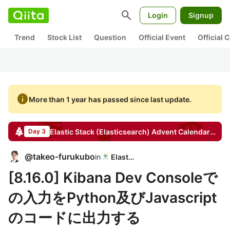
search
Login
Signup
Trend
Stock List
Question
Official Event
Official
info
More than 1 year has passed since last update.
Elastic Stack (Elasticsearch)
Advent Calendar
2024
Day 3
@
takeo-furukubo
in
Elastic
[8.16.0] Kibana Dev Consoleで
の入力をPython及びJavascript
のコードに出力する