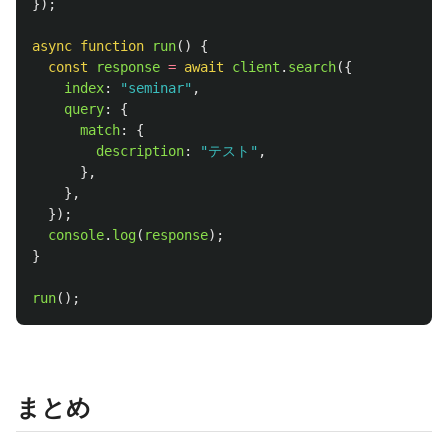
});
async
function
run
()
{
const
response
=
await
client
.
search
({
index
:
"
seminar
"
,
query
:
{
match
:
{
description
:
"
テスト
"
,
},
},
});
console
.
log
(
response
);
}
run
();
まとめ