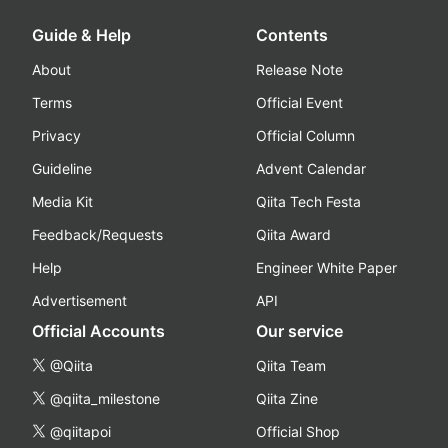
Guide & Help
Contents
About
Release Note
Terms
Official Event
Privacy
Official Column
Guideline
Advent Calendar
Media Kit
Qiita Tech Festa
Feedback/Requests
Qiita Award
Help
Engineer White Paper
Advertisement
API
Official Accounts
Our service
@Qiita
Qiita Team
@qiita_milestone
Qiita Zine
@qiitapoi
Official Shop