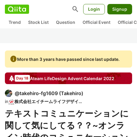
search
Login
Signup
Trend
Stock List
Question
Official Event
Official
info
More than 3 years have passed since last update.
Ateam LifeDesign
Advent Calendar
2022
Day 18
@
takehiro-fg1609
(
Takehiro
)
in
株式会社エイチームライフデザイン
テキストコミュニケーションに
関して気にしてる？？~オンラ