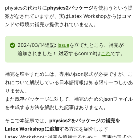
physicsの代わりに
physics2パッケージ
を使おうという提
案がなされていますが、実はLatex Workshopからはコマ
ンドや環境の補完が提供されていません。
2024/03/14追記:
issue
を立てたところ、補完が
追加されました！ 対応するcommitは
これ
です。
補完を増やすためには、専用のjson形式が必要ですが、こ
れについて解説している日本語情報は知る限り一つしかあ
りません。
また既存パッケージに対して、補完のためのjsonファイル
を生成する方法を解説した記事はありません。
そこで本記事では、
physics2をパッケージの補完を
Latex Workshopに追加する
方法を紹介します。
Latex Workshopに補完を追加するために、専用の形式の