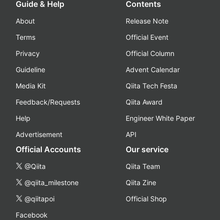
Guide & Help
Contents
About
Release Note
Terms
Official Event
Privacy
Official Column
Guideline
Advent Calendar
Media Kit
Qiita Tech Festa
Feedback/Requests
Qiita Award
Help
Engineer White Paper
Advertisement
API
Official Accounts
Our service
@Qiita
Qiita Team
@qiita_milestone
Qiita Zine
@qiitapoi
Official Shop
Facebook