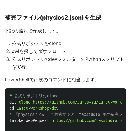
補完ファイル(physics2.json)を生成
下記の流れで作成します。
公式リポジトリをclone
cwlを探してダウンロード
公式リポジトリのdevフォルダーのPythonスクリプト
を実行
PowerShellでは次のコマンドに相当します。
# 公式リポジトリのclone
git
clone
https://github.com/James-Yu/LaTeX-Workshop
cd
LaTeX-Workshop\dev
# 「physics2 cwl」で検索すると、texstudio 用の補完
Invoke-WebRequest
https://github.com/texstudio-org/t