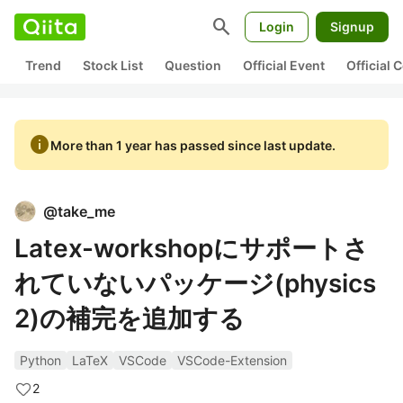
search
Login
Signup
Trend
Stock List
Question
Official Event
Official
info
More than 1 year has passed since last update.
@
take_me
Latex-workshopにサポートさ
れていないパッケージ(physics
2)の補完を追加する
Python
LaTeX
VSCode
VSCode-Extension
2