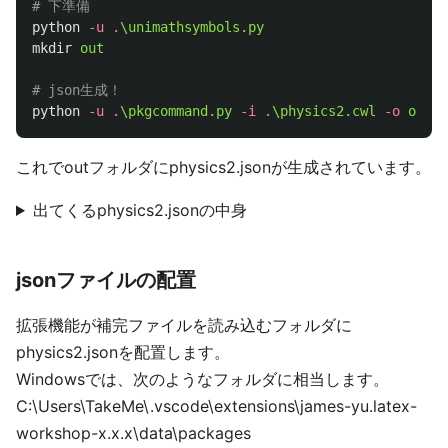
# 下準備
python
-u
.
\unimathsymbols.py
mkdir
out
# json生成！
python
-u
.
\pkgcommand.py
-i
.
\physics2.cwl
-o
out
これでoutフォルダにphysics2.jsonが生成されています。
出てくるphysics2.jsonの中身
jsonファイルの配置
拡張機能が補完ファイルを読み込むフォルダに
physics2.jsonを配置します。
Windowsでは、次のようなフォルダに相当します。
C:\Users\TakeMe\.vscode\extensions\james-yu.latex-
workshop-x.x.x\data\packages