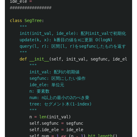
ide_ele
=
class
SegTree
:
"""
    init(init_val, ide_ele): 配列init_valで初期化 O(N)
    update(k, x): k番目の値をxに更新 O(logN)

    query(l, r): 区間[l, r)をsegfuncしたものを返す O(lo
"""
def
__init__
(
self
,
init_val
,
segfunc
,
ide_ele
):
"""
        init_val: 配列の初期値

        segfunc: 区間にしたい操作

        ide_ele: 単位元

        n: 要素数

        num: n以上の最小の2のべき乗

        tree: セグメント木(1-index)

"""
n
=
len
(
init_val
)
self
.
segfunc
=
segfunc
self
.
ide_ele
=
ide_ele
self
.
num
=
1
<<
(
n
-
1
).
bit_length
()