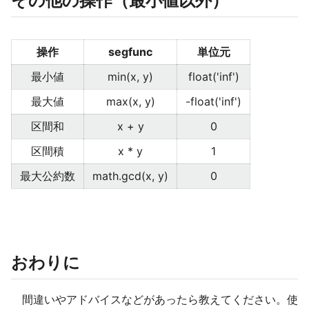
その他の操作（最小値以外）
操作
segfunc
単位元
最小値
min(x, y)
float('inf')
最大値
max(x, y)
-float('inf')
区間和
x + y
0
区間積
x * y
1
最大公約数
math.gcd(x, y)
0
おわりに
間違いやアドバイスなどがあったら教えてください。使