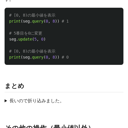
print
(
seg
.
query
(
0
,
8
))
seg
.
update
(
5
,
0
)
print
(
seg
.
query
(
0
,
8
))
まとめ
長いので折り込みました。