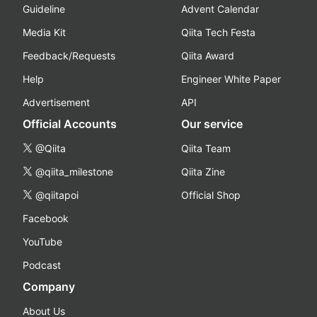
Guideline
Advent Calendar
Media Kit
Qiita Tech Festa
Feedback/Requests
Qiita Award
Help
Engineer White Paper
Advertisement
API
Official Accounts
Our service
@Qiita
Qiita Team
@qiita_milestone
Qiita Zine
@qiitapoi
Official Shop
Facebook
YouTube
Podcast
Company
About Us