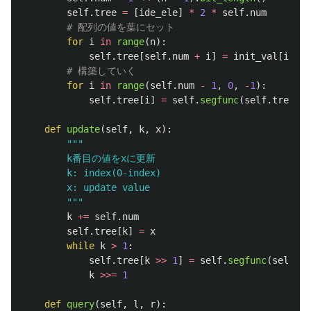
self
.
tree
=
[
ide_ele
]
*
2
*
self
.
num
for
i
in
range
(
n
):
self
.
tree
[
self
.
num
+
i
]
=
init_val
[
i
]
for
i
in
range
(
self
.
num
-
1
,
0
,
-
1
):
self
.
tree
[
i
]
=
self
.
segfunc
(
self
.
tree
[
2
def
update
(
self
,
k
,
x
):
"""
        k番目の値をxに更新

        k: index(0-index)

        x: update value

"""
k
+=
self
.
num
self
.
tree
[
k
]
=
x
while
k
>
1
:
self
.
tree
[
k
>>
1
]
=
self
.
segfunc
(
self
.
tr
k
>>=
1
def
query
(
self
,
l
,
r
):