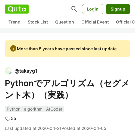
search
Login
Signup
Trend
Stock List
Question
Official Event
Official
info
More than 5 years have passed since last update.
@
takayg1
Pythonでアルゴリズム（セグメ
ント木）（実践）
Python
algorithm
AtCoder
55
Last updated at
2020-04-21
Posted at
2020-04-05