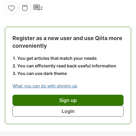
comment
2
Register as a new user and use Qiita more
conveniently
You get articles that match your needs
You can efficiently read back useful information
You can use dark theme
What you can do with signing up
Sign up
Login