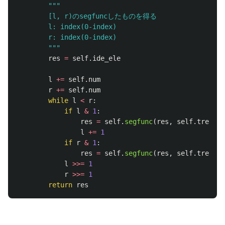
"""
        [l, r)のsegfuncしたものを得る

        l: index(0-index)

        r: index(0-index)

"""
res
=
self
.
ide_ele
l
+=
self
.
num
r
+=
self
.
num
while
l
<
r
:
if
l
&
1
:
res
=
self
.
segfunc
(
res
,
self
.
tree
[
l
]
l
+=
1
if
r
&
1
:
res
=
self
.
segfunc
(
res
,
self
.
tree
[
r
l
>>=
1
r
>>=
1
return
res