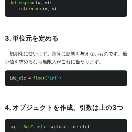
def
segfunc
(
x
,
y
):
return
min
(
x
,
y
)
3. 単位元を定める
初期化に使います。演算に影響を与えないものです。最
小値を求めるなら無限大がこれに当たります。
ide_ele
=
float
(
'
inf
'
)
4. オブジェクトを作成、引数は上の3つ
seg
=
SegTree
(
a
,
segfunc
,
ide_ele
)