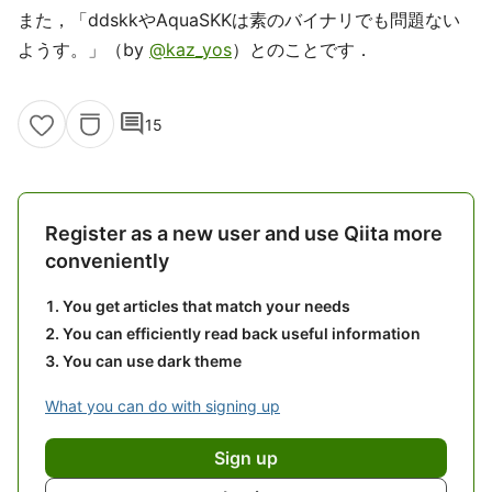
また，「ddskkやAquaSKKは素のバイナリでも問題ない
ようす。」（by
@kaz_yos
）とのことです．
comment
15
Register as a new user and use Qiita more
conveniently
You get articles that match your needs
You can efficiently read back useful information
You can use dark theme
What you can do with signing up
Sign up