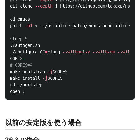
git clone 
--depth
 1 https://github.com/takaxp/ns-inl
cd 
emacs

patch 
-p1
 < ../ns-inline-patch/emacs-head-inline.pat
sleep 
5

./autogen.sh

./configure 
CC
=
clang 
--without-x
--with-ns
--with-mo
CORES
=
# CORES=4
make bootstrap 
-j
$CORES
make 
install
-j
$CORES
cd
 ./nextstep

open 
.
以前の安定版を使う場合
26.3 の場合