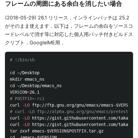
フレームの周囲にある余白を消したい場合
(2018-05-29) 26.1 リリース，インラインパッチは 25.2
がそのまま使えます．以下は，フレームの余白をソースコ
ードレベルで消す等に対応した個人用パッチ付きビルドス
クリプト．GoogleIME用．
# !/bin/sh
cd
mkdir 
cd
VERSION
=
# POSTFIX=-rc1
curl 
-LO
 ftp://ftp.gnu.org/gnu/emacs/emacs-
$VERSION
# curl -LO ftp://alpha.gnu.org/gnu/emacs/pretest/ema
curl 
-LO
 https://gist.githubusercontent.com/takaxp/5
curl 
-LO
tar 
zxvf emacs-
$VERSION$POSTFIX
cd
 ./emacs-
$VERSION