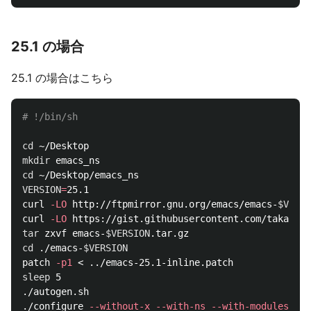
25.1 の場合
25.1 の場合はこちら
# !/bin/sh
cd
mkdir 
cd
VERSION
=
25.1

curl 
-LO
 http://ftpmirror.gnu.org/emacs/emacs-
$VERSI
curl 
-LO
tar 
zxvf emacs-
$VERSION
cd
 ./emacs-
$VERSION
patch 
-p1
sleep 
5

./autogen.sh

./configure 
--without-x
--with-ns
--with-modules