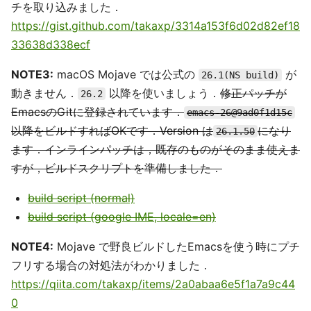
チを取り込みました．
https://gist.github.com/takaxp/3314a153f6d02d82ef18
33638d338ecf
NOTE3:
macOS Mojave では公式の
が
26.1(NS build)
動きません．
以降を使いましょう．
修正パッチが
26.2
EmacsのGitに登録されています．
emacs-26@9ad0f1d15c
以降をビルドすればOKです．Version は
になり
26.1.50
ます．インラインパッチは，既存のものがそのまま使えま
すが，ビルドスクリプトを準備しました．
build script (normal)
build script (google IME, locale=en)
NOTE4:
Mojave で野良ビルドしたEmacsを使う時にプチ
フリする場合の対処法がわかりました．
https://qiita.com/takaxp/items/2a0abaa6e5f1a7a9c44
0