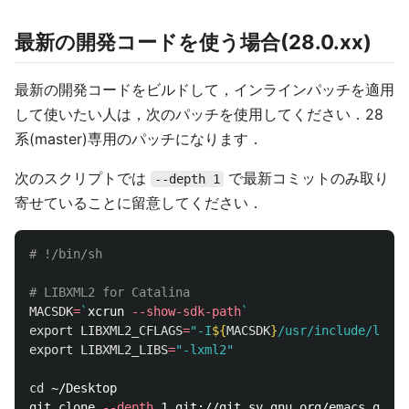
最新の開発コードを使う場合(28.0.xx)
最新の開発コードをビルドして，インラインパッチを適用
して使いたい人は，次のパッチを使用してください．28
系(master)専用のパッチになります．
次のスクリプトでは
で最新コミットのみ取り
--depth 1
寄せていることに留意してください．
# !/bin/sh
# LIBXML2 for Catalina
MACSDK
=
`
xcrun 
--show-sdk-path
`
export 
LIBXML2_CFLAGS
=
"-I
${
MACSDK
}
/usr/include/libxm
export 
LIBXML2_LIBS
=
"-lxml2"
cd
 ~/Desktop

git clone 
--depth
 1 git://git.sv.gnu.org/emacs.git
