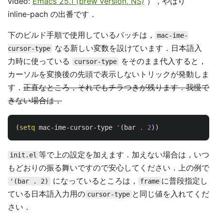
video:
Emacs 25.1 (brew version, NS)
），やはり
inline-pach の出番です．
下のビルド手順で使用しているパッチは，
mac-ime-
なる新しい変数を設けています．日本語入
cursor-type
力時に使っている
をそのまま代入すると，
cursor-type
カーソルを変換後の先頭で表示しないトリックが発動しま
す．
正直なところ，それでもチラつきが残ります．我慢で
きない場合は，
(
setq
mac-ime-cursor-type
'
(
bar
.
2
))
等で上の設定を加えます．加えない場合は，いつ
init.el
もどおりの振る舞いですので安心してください．上の例で
になっているところは，
に普段指定し
'(bar . 2)
frame
ている日本語入力用の
と同じ値を入れてくだ
cursor-type
さい．