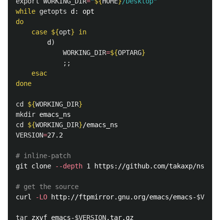
export 
WORKING_DIR
=
"
${
HOME
}
/Desktop"
while 
getopts 
do

    case
${
opt
}
in

d
)
WORKING_DIR
=
${
OPTARG
}
;;
esac
done

cd
${
WORKING_DIR
}
mkdir 
cd
${
WORKING_DIR
}
VERSION
=
27.2

# inline-patch
git clone 
--depth
 1 https://github.com/takaxp/ns-inl
# get the source
curl 
-LO
 http://ftpmirror.gnu.org/emacs/emacs-
$VERSI
tar 
zxvf emacs-
$VERSION