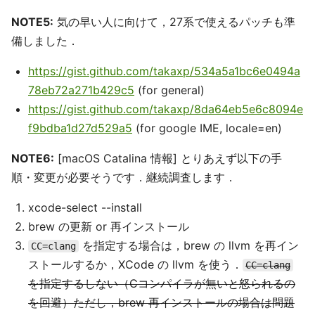
NOTE5:
気の早い人に向けて，27系で使えるパッチも準
備しました．
https://gist.github.com/takaxp/534a5a1bc6e0494a
78eb72a271b429c5
(for general)
https://gist.github.com/takaxp/8da64eb5e6c8094e
f9bdba1d27d529a5
(for google IME, locale=en)
NOTE6:
[macOS Catalina 情報] とりあえず以下の手
順・変更が必要そうです．継続調査します．
xcode-select --install
brew の更新 or 再インストール
を指定する場合は，brew の llvm を再イン
CC=clang
ストールするか，XCode の llvm を使う．
CC=clang
を指定するしない（Cコンパイラが無いと怒られるの
を回避）ただし，brew 再インストールの場合は問題