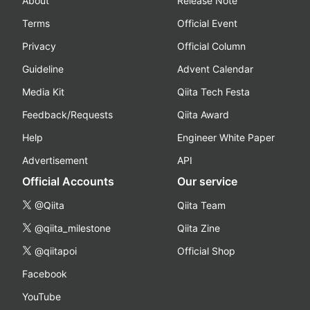
About
Release Note
Terms
Official Event
Privacy
Official Column
Guideline
Advent Calendar
Media Kit
Qiita Tech Festa
Feedback/Requests
Qiita Award
Help
Engineer White Paper
Advertisement
API
Official Accounts
Our service
@Qiita
Qiita Team
@qiita_milestone
Qiita Zine
@qiitapoi
Official Shop
Facebook
YouTube