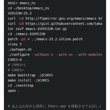
mkdir 
cd
VERSION
=
25.3

curl 
-LO
 http://ftpmirror.gnu.org/emacs/emacs-
$VERSI
curl 
-LO
tar 
zxvf emacs-
$VERSION
cd
 ./emacs-
$VERSION
patch 
-p1
sleep 
5

./autogen.sh

./configure 
--without-x
--with-ns
--with-modules
CORES
=
# CORES=1
# CORES=
make bootstrap 
-j
$CORES
make 
install
-j
$CORES
cd
 ./nextstep

open 
.
# あとはお好きな場所に Emacs.app を移動させてお試しくださ