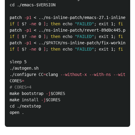
cd
 ./emacs-
$VERSION
patch 
-p1
if
[
$?
-ne
 0 
]
;
then 
echo
"FAILED"
;
exit 
1
;
patch 
-p1
if
[
$?
-ne
 0 
]
;
then 
echo
"FAILED"
;
exit 
1
;
patch 
-p1
 < ../
$PATCH
if
[
$?
-ne
 0 
]
;
then 
echo
"FAILED"
;
exit 
1
;
fi

sleep 
5

./autogen.sh

./configure 
CC
=
clang 
--without-x
--with-ns
--with-mo
CORES
=
# CORES=4
make bootstrap 
-j
$CORES
make 
install
-j
$CORES
cd
 ./nextstep

open 
.