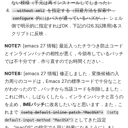
ない模様（手元は再インストールしてしまった）
を指定する（回避方法を探索中．
--without-xml2
的にはパスが通っているハズが...）
シェル
configure
側で明示的に指定すればOK．下記の(26.3以降用)各ス
クリプトに反映．
NOTE7:
[emacs 27 情報] 最近入ったチラつき防止コード
とインラインパッチの相性が悪く，今頒布しているパッチ
では不十分です．作り直すのでお時間ください．
NOTE8:
[emacs 27 情報] 修正しました．変換候補の入
力周りのコードは，Emacs 27の標準コードで十分なこと
がわかったので，パッチから当該コードを削除しました．
これに伴い，しばらくしたら，インラインパッチと言うの
を止め，
IMEパッチ
に改名したいなと思います．また，こ
れまで
(setq default-inline-patch "MacOSX")
(setq
としてきた設定
default-input-method "MacOSX")
を，"macOS" の指定でも同じ効果になるようにしまし