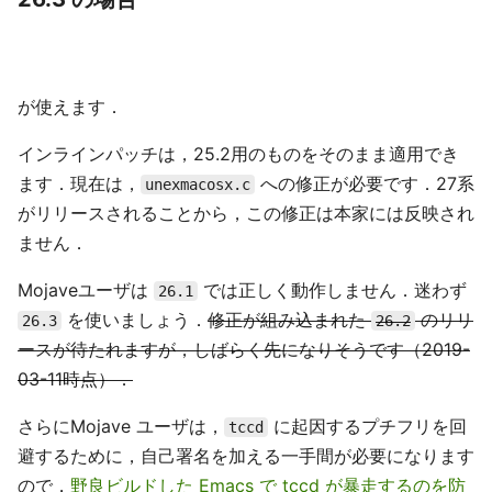
が使えます．
インラインパッチは，25.2用のものをそのまま適用でき
ます．現在は，
への修正が必要です．27系
unexmacosx.c
がリリースされることから，この修正は本家には反映され
ません．
Mojaveユーザは
では正しく動作しません．迷わず
26.1
を使いましょう．
修正が組み込まれた
のリリ
26.3
26.2
ースが待たれますが，しばらく先になりそうです（2019-
03-11時点）．
さらにMojave ユーザは，
に起因するプチフリを回
tccd
避するために，自己署名を加える一手間が必要になります
ので，
野良ビルドした Emacs で tccd が暴走するのを防