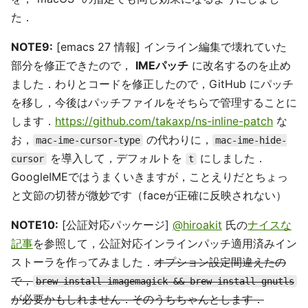
た．
NOTE9:
[emacs 27 情報] インライン編集で壊れていた
部分を修正できたので，
IMEパッチ
に改名するのを止め
ました．わりとコードを修正したので，GitHub にパッチ
を移し，今後はパッチファイルをそちらで管理することに
します．
https://github.com/takaxp/ns-inline-patch
な
お，
の代わりに，
mac-ime-cursor-type
mac-ime-hide-
を導入して，デフォルトを
にしました．
cursor
t
GoogleIMEではうまくいきますが，ことえりだとちょっ
と文節の切替が微妙です（faceが正確に反映されない）
NOTE10:
[公証対応パッケージ]
@hiroakit
氏の
ナイスな
記事
を参照して，公証対応インラインパッチ適用済みイン
ストーラを作ってみました．
オプション設定間違えたの
で，
brew install imagemagick && brew install gnutls
が必要かもしれません．そのうちちゃんとします．