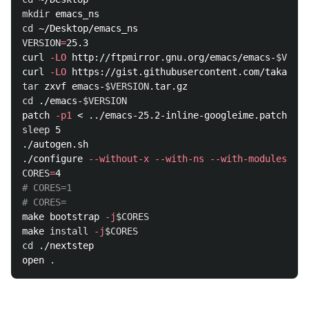
mkdir 
cd
VERSION
=
25.3

curl 
-LO
 http://ftpmirror.gnu.org/emacs/emacs-
$VERSI
curl 
-LO
tar 
zxvf emacs-
$VERSION
cd
 ./emacs-
$VERSION
patch 
-p1
sleep 
5

./autogen.sh

./configure 
--without-x
--with-ns
--with-modules
CORES
=
# CORES=1
# CORES=
make bootstrap 
-j
$CORES
make 
install
-j
$CORES
cd
 ./nextstep

open 
.