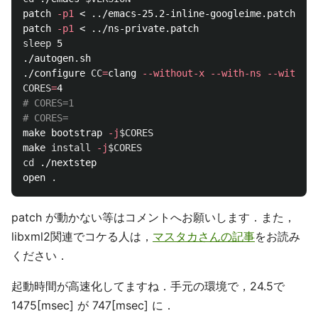
patch 
-p1
 < ../emacs-25.2-inline-googleime.patch

patch 
-p1
sleep 
5

./autogen.sh

./configure 
CC
=
clang 
--without-x
--with-ns
--with-mo
CORES
=
# CORES=1
# CORES=
make bootstrap 
-j
$CORES
make 
install
-j
$CORES
cd
 ./nextstep

open 
.
patch が動かない等はコメントへお願いします．また，
libxml2関連でコケる人は，
マスタカさんの記事
をお読み
ください．
起動時間が高速化してますね．手元の環境で，24.5で
1475[msec] が 747[msec] に．