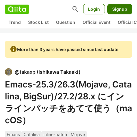
search
Login
Signup
Trend
Stock List
Question
Official Event
Official
info
More than 3 years have passed since last update.
@
takaxp
(
Ishikawa Takaaki
)
Emacs-25.3/26.3(Mojave, Cata
lina, BigSur)/27.2/28.x にイン
ラインパッチをあてて使う（ma
cOS）
Emacs
Catalina
inline-patch
Mojave