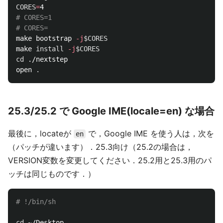
CORES
=
# CORES=1
# CORES=
make bootstrap 
-j
$CORES
make 
install
-j
$CORES
cd
 ./nextstep

open 
.
25.3/25.2 で Google IME(locale=en) な場合
最後に，locateが
で，Google IME を使う人は，次を
en
（パッチが違います）．25.3向け（25.2の場合は，
VERSION変数を変更してください．25.2用と25.3用のパ
ッチは同じものです．）
# !/bin/sh
cd