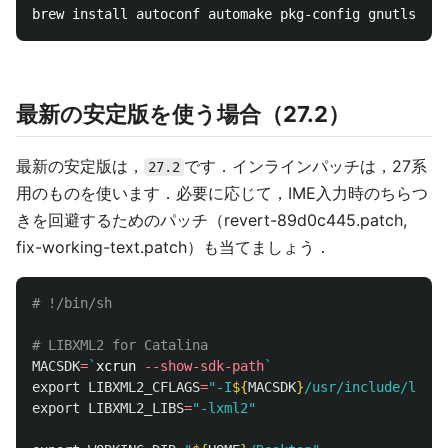
最新の安定版を使う場合（27.2）
最新の安定版は，
です．インラインパッチは，27系
27.2
用のものを使います．必要に応じて，IME入力時のちらつ
きを回避するためのパッチ（revert-89d0c445.patch,
fix-working-text.patch）も当てましょう．
# !/bin/sh
# LIBXML2 for Catalina
MACSDK
=
`
xcrun 
--show-sdk-path
`
export 
LIBXML2_CFLAGS
=
"-I
${
MACSDK
}
/usr/include/libxm
export 
LIBXML2_LIBS
=
"-lxml2"