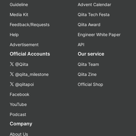
Guideline
Advent Calendar
Media Kit
Qiita Tech Festa
Feedback/Requests
Qiita Award
Help
Engineer White Paper
Advertisement
API
Official Accounts
Our service
@Qiita
Qiita Team
@qiita_milestone
Qiita Zine
@qiitapoi
Official Shop
Facebook
YouTube
Podcast
Company
About Us