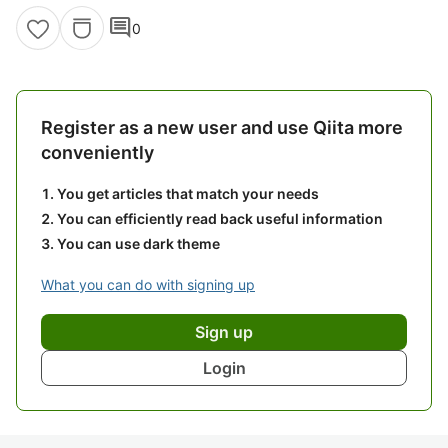
comment
0
Register as a new user and use Qiita more
conveniently
You get articles that match your needs
You can efficiently read back useful information
You can use dark theme
What you can do with signing up
Sign up
Login