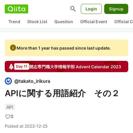
search
Login
Signup
Trend
Stock List
Question
Official Event
Official
info
More than 1 year has passed since last update.
開志専門職大学情報学部
Advent Calendar
2023
Day 11
@
takato_irikura
APIに関する用語紹介 その２
API
0
Posted at
2023-12-25