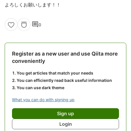
よろしくお願いします！！
comment
0
Register as a new user and use Qiita more
conveniently
You get articles that match your needs
You can efficiently read back useful information
You can use dark theme
What you can do with signing up
Sign up
Login