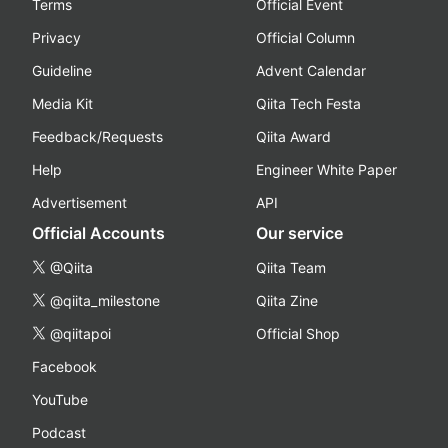
Terms
Official Event
Privacy
Official Column
Guideline
Advent Calendar
Media Kit
Qiita Tech Festa
Feedback/Requests
Qiita Award
Help
Engineer White Paper
Advertisement
API
Official Accounts
Our service
@Qiita
Qiita Team
@qiita_milestone
Qiita Zine
@qiitapoi
Official Shop
Facebook
YouTube
Podcast