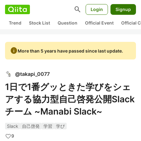
search
Login
Signup
Trend
Stock List
Question
Official Event
Official
info
More than 5 years have passed since last update.
@
takapi_0077
1日で1番グッときた学びをシェ
アする協力型自己啓発公開Slack
チーム ~Manabi Slack~
Slack
自己啓発
学習
学び
9