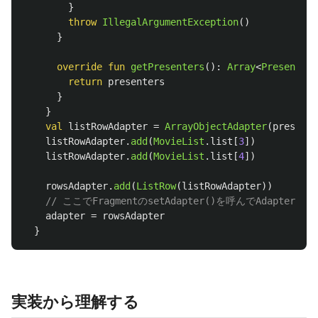
}
throw
IllegalArgumentException
()
}
override
fun
getPresenters
():
Array
<
Presenter
>
return
presenters
}
}
val
listRowAdapter
=
ArrayObjectAdapter
(
presente
listRowAdapter
.
add
(
MovieList
.
list
[
3
])
listRowAdapter
.
add
(
MovieList
.
list
[
4
])
rowsAdapter
.
add
(
ListRow
(
listRowAdapter
))
// ここでFragmentのsetAdapter()を呼んでAdapter
adapter
=
rowsAdapter
}
実装から理解する