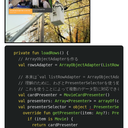
private
fun
loadRows
()
{
// ArrayObjectAdapterを作る
val
rowsAdapter
=
ArrayObjectAdapter
(
ListRowPres
// 本来は`val listRowAdapter = ArrayObjectAdap
// 理解のために、わざとPresenterSelectorを使う処
// これを使うことによって複数のデータ型に対応できる。
val
cardPresenter
=
MovieCardPresenter
()
val
presenters
:
Array
<
Presenter
>
=
arrayOf
(
cardP
val
presenterSelector
=
object
: 
PresenterSelect
override
fun
getPresenter
(
item
:
Any
?):
Present
if
(
item
is
Movie
)
{
return
cardPresenter