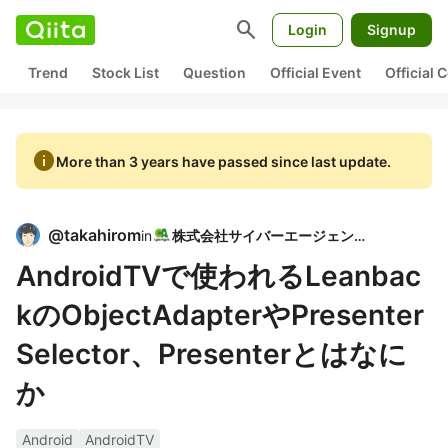
search
Login
Signup
Trend
Stock List
Question
Official Event
Official
info
More than 3 years have passed since last update.
@
takahirom
in
株式会社サイバーエージェント
AndroidTVで使われるLeanbac
kのObjectAdapterやPresenter
Selector、Presenterとはなに
か
Android
AndroidTV