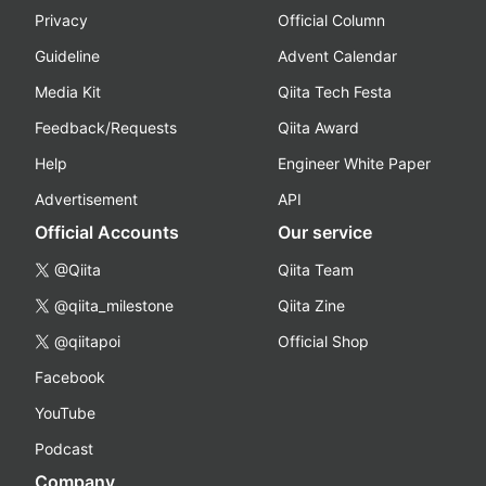
Privacy
Official Column
Guideline
Advent Calendar
Media Kit
Qiita Tech Festa
Feedback/Requests
Qiita Award
Help
Engineer White Paper
Advertisement
API
Official Accounts
Our service
@Qiita
Qiita Team
@qiita_milestone
Qiita Zine
@qiitapoi
Official Shop
Facebook
YouTube
Podcast
Company