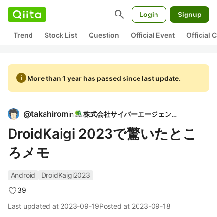
search
Login
Signup
Trend
Stock List
Question
Official Event
Official
info
More than 1 year has passed since last update.
@
takahirom
in
株式会社サイバーエージェント
DroidKaigi 2023で驚いたとこ
ろメモ
Android
DroidKaigi2023
39
Last updated at
2023-09-19
Posted at
2023-09-18