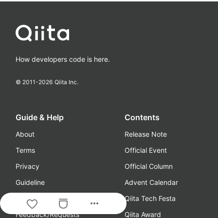
How developers code is here.
© 2011-
2026
Qiita Inc.
Guide & Help
Contents
About
Release Note
Terms
Official Event
Privacy
Official Column
Guideline
Advent Calendar
Media Kit
Qiita Tech Festa
more_horiz
Feedback/Requests
Qiita Award