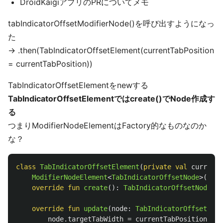
DroidKaigiアプリのPRについてメモ
tabIndicatorOffsetModifierNode()を呼び出すようになっ
た
-> .then(TabIndicatorOffsetElement(currentTabPosition
= currentTabPosition))
TabIndicatorOffsetElementをnewする
TabIndicatorOffsetElementではcreate()でNode作成す
る
つまりModifierNodeElementはFactory的なものなのか
な？
class
TabIndicatorOffsetElement
(
private
val
currentT
ModifierNodeElement
<
TabIndicatorOffsetNode
>()
override
fun
create
():
TabIndicatorOffsetNode
=
override
fun
update
(
node
:
TabIndicatorOffsetNode
node
.
targetTabWidth
=
currentTabPosition
.
wid