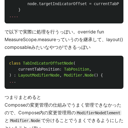
node
.
targetIndicatorOffset
=
currentTabPosit
}
....
で以下で実際に処理を行うっぽい。override fun
MeasureScope.measureっていうのを継承して、layout()
composableみたいなやつができるっぽい
class
TabIndicatorOffsetNode
(
currentTabPosition
:
TabPosition
,
)
:
LayoutModifierNode
,
Modifier
.
Node
()
{
..
.
つまりまとめると
Composeの変更管理の仕組みでうまく管理できなかった
ので、Compose内の変更管理用の
ModifierNodeElement
と
で分けることでうまくできるようにした
Modifier.Node