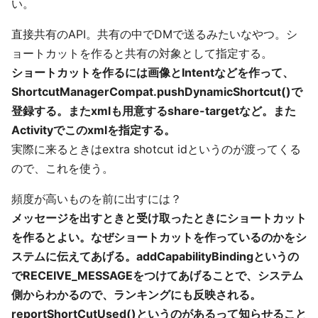
い。
直接共有のAPI。共有の中でDMで送るみたいなやつ。シ
ョートカットを作ると共有の対象として指定する。
ショートカットを作るには画像とIntentなどを作って、
ShortcutManagerCompat.pushDynamicShortcut()で
登録する。またxmlも用意するshare-targetなど。また
Activityでこのxmlを指定する。
実際に来るときはextra shotcut idというのが渡ってくる
ので、これを使う。
頻度が高いものを前に出すには？
メッセージを出すときと受け取ったときにショートカット
を作るとよい。なぜショートカットを作っているのかをシ
ステムに伝えてあげる。addCapabilityBindingというの
でRECEIVE_MESSAGEをつけてあげることで、システム
側からわかるので、ランキングにも反映される。
reportShortCutUsed()というのがあるって知らせること