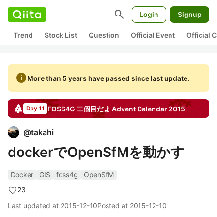
search
Login
Signup
Trend
Stock List
Question
Official Event
Official
info
More than 5 years have passed since last update.
FOSS4G 二個目だよ
Advent Calendar
2015
Day 11
@
takahi
dockerでOpenSfMを動かす
Docker
GIS
foss4g
OpenSfM
23
Last updated at
2015-12-10
Posted at
2015-12-10