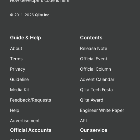
How developers code is here.
© 2011-
2026
Qiita Inc.
Guide & Help
Contents
About
Release Note
Terms
Official Event
Privacy
Official Column
Guideline
Advent Calendar
Media Kit
Qiita Tech Festa
Feedback/Requests
Qiita Award
Help
Engineer White Paper
Advertisement
API
Official Accounts
Our service