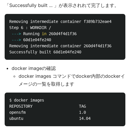
「Successfully built ... 」が表示されれて完了します。
Removing intermediate container f389b732eae4

 --->
Running 
in 
 --->
Removing intermediate container 260d4f4d1f36

docker imageの確認
docker images コマンドでdocker内部のdockerイ
メージの一覧を取得します
$ 
docker images

REPOSITORY                    TAG                 IM
opensfm                       1.0                 60