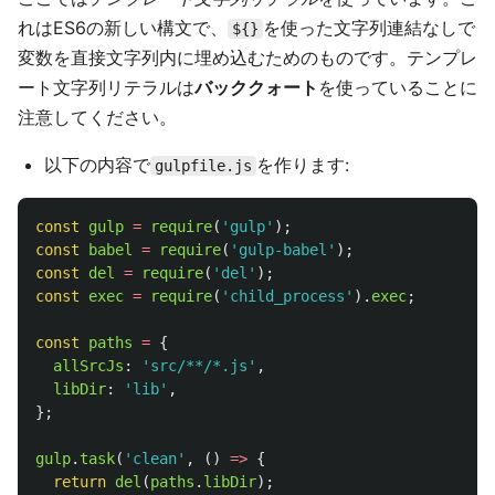
れはES6の新しい構文で、
を使った文字列連結なしで
${}
変数を直接文字列内に埋め込むためのものです。テンプレ
ート文字列リテラルは
バッククォート
を使っていることに
注意してください。
以下の内容で
を作ります:
gulpfile.js
const
gulp
=
require
(
'
gulp
'
);
const
babel
=
require
(
'
gulp-babel
'
);
const
del
=
require
(
'
del
'
);
const
exec
=
require
(
'
child_process
'
).
exec
;
const
paths
=
{
allSrcJs
:
'
src/**/*.js
'
,
libDir
:
'
lib
'
,
};
gulp
.
task
(
'
clean
'
,
()
=>
{
return
del
(
paths
.
libDir
);