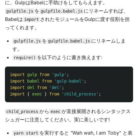
に、GulpはBabelに手助けをしてもらえます。
を
にリネームすれば、
gulpfile.js
gulpfile.babel.js
Babelは
されたモジュールをGulpに渡す役割を担
import
ってくれます。
を
にリネームしま
gulpfile.js
gulpfile.babel.js
す。
を以下のように書き換えます:
require()
import
gulp
from
'
gulp
'
;
import
babel
from
'
gulp-babel
'
;
import
del
from
'
del
'
;
import
{
exec
}
from
'
child_process
'
;
から
が直接展開されるシンタックス
child_process
exec
シュガーに注意してください。実に美しいです!
を実行すると "Wah wah, I am Toby" と表
yarn start