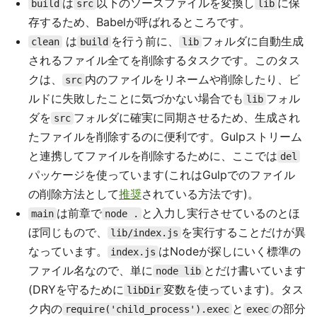
は
以下のソースファイルを変換し
に保
build
src
lib
存するため、Babelが呼ばれるところです。
は
を行う前に、
フォルダに自動生成
clean
build
lib
されるファイル全てを削除するタスクです。このタス
クは、
内のファイルをリネームや削除したり、ビ
src
ルドに失敗したことに気づかない場合でも
フォル
lib
ダを
フォルダに確実に同期させるため、生成され
src
たファイルを削除するのに便利です。Gulpストリーム
と連携してファイルを削除するために、ここでは
del
パッケージを使っています(これはGulpでのファイル
の削除方法として
推奨
されている方法です)。
は前章で
と入力し実行させているのとほ
main
node .
ぼ同じもので、
を実行することだけが異
lib/index.js
なっています。
はNodeが探しにいく標準の
index.js
ファイル名なので、単に
とだけ書いています
node lib
(DRYを守るために
変数を使っています)。タス
libDir
ク内の
と
の部分
require('child_process').exec
exec