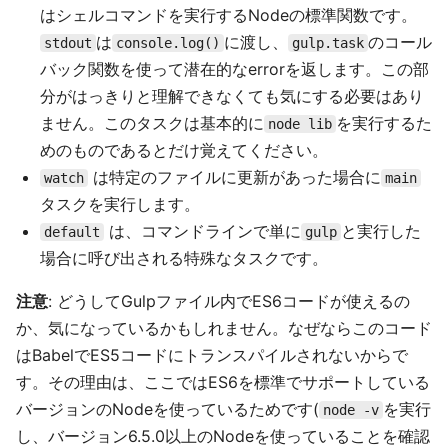
はシェルコマンドを実行するNodeの標準関数です。
は
に渡し、
のコール
stdout
console.log()
gulp.task
バック関数を使って潜在的なerrorを返します。この部
分がはっきりと理解できなくても気にする必要はあり
ません。このタスクは基本的に
を実行するた
node lib
めのものであるとだけ覚えてください。
は特定のファイルに更新があった場合に
watch
main
タスクを実行します。
は、コマンドラインで単に
と実行した
default
gulp
場合に呼び出される特殊なタスクです。
注意
: どうしてGulpファイル内でES6コードが使えるの
か、気になっているかもしれません。なぜならこのコード
はBabelでES5コードにトランスパイルされないからで
す。その理由は、ここではES6を標準でサポートしている
バージョンのNodeを使っているためです(
を実行
node -v
し、バージョン6.5.0以上のNodeを使っていることを確認