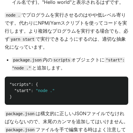
イル名です)。"Hello world"と表示されるはずです。
でプログラムを実行させるのはやや低レベル寄り
node .
です。代わりにNPM/Yarnスクリプトを使ってコードを実
行します。より複雑なプログラムを実行する場合でも、必
ず
で実行できるようにするのは、適切な抽象
yarn start
化になっています。
内の
オブジェクトに
package.json
scripts
"start":
と追加します。
"node ."
"scripts"
:
{
"start"
:
"node ."
}
は構文的に正しいJSONファイルでなけれ
package.json
ばならないので、末尾のカンマを追加してはいけません。
ファイルを手で編集する時はよく注意して
package.json