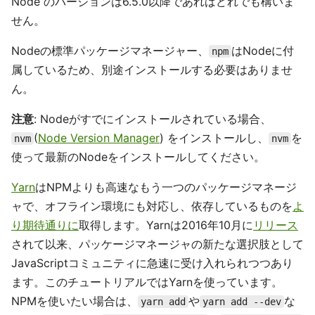
Node のバージョンは6.5.0以降であればどれでも構いま
せん。
Nodeの標準パッケージマネージャー、
はNodeに付
npm
属しているため、別途インストールする必要はありませ
ん。
注意
: Nodeがすでにインストールされている場合、
(
Node Version Manager
) をインストールし、
を
nvm
nvm
使って最新のNodeをインストールしてください。
Yarn
はNPMよりも高速なもう一つのパッケージマネージ
ャで、オフライン環境にも対応し、依存しているものを
よ
り期待通りに
取得します。Yarnは2016年10月に
リリース
されて以来、パッケージマネージャの新たな選択肢として
JavaScriptコミュニティに急速に受け入れられつつあり
ます。このチュートリアルではYarnを使っています。
NPMを使いたい場合は、
や
な
yarn add
yarn add --dev