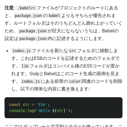
注意
:
ファイルがプロジェクトのルートにある
.babelrc
と、
の
よりもそちらが優先されま
package.json
babel
す。ルートフォルダはそのうちどんどん膨れ上がっていく
ため、
が巨大にならないうちは、Babelの
package.json
設定は
内に記述するようにします。
package.json
ファイルを新たな
フォルダに移動しま
index.js
src
す。これはES6のコードを記述するためのフォルダで
す。
フォルダはコンパイル後のES5コードが置か
lib
れます。GulpとBabelはこのコード生成の面倒を見ま
す。
にある前章の
関連のコードを削除
index.js
color
し、以下の簡単な内容に書き換えます:
const
str
=
'
ES6
'
;
console
.
log
(
`Hello 
${
str
}
`
);
ここでは
テンプレート文字列リテラル
を使っています。こ