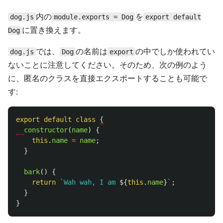
内の
を
dog.js
module.exports = Dog
export default
に置き換えます。
Dog
では、
の名前は
の中でしか使われてい
dog.js
Dog
export
ないことに注意してください。そのため、次の例のよう
に、匿名のクラスを直接エクスポートすることも可能で
す:
export
default
class
{

constructor
(
name
)
{
this
.
name
=
name
;
}
bark
()
{
return
`Wah wah, I am 
${
this
.
name
}
`
;
}
}