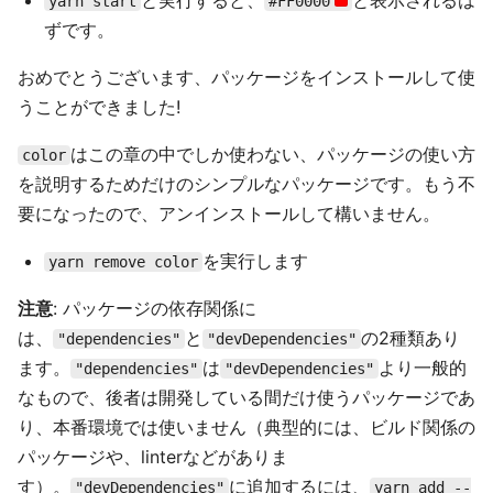
と実行すると、
と表示されるは
yarn start
#FF0000
ずです。
おめでとうございます、パッケージをインストールして使
うことができました!
はこの章の中でしか使わない、パッケージの使い方
color
を説明するためだけのシンプルなパッケージです。もう不
要になったので、アンインストールして構いません。
を実行します
yarn remove color
注意
: パッケージの依存関係に
は、
と
の2種類あり
"dependencies"
"devDependencies"
ます。
は
より一般的
"dependencies"
"devDependencies"
なもので、後者は開発している間だけ使うパッケージであ
り、本番環境では使いません（典型的には、ビルド関係の
パッケージや、linterなどがありま
す）。
に追加するには、
"devDependencies"
yarn add --