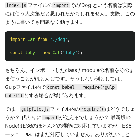
ファイルの
での'Dog'という名前は実際
index.js
import
には使う人次第だと思われたかもしれません。実際、この
ように書いても問題なく動きます。
import
Cat
from
'
./dog
'
;
const
toby
=
new
Cat
(
'
Toby
'
);
もちろん、インポートしたclass / moduleの名前をそのま
ま使うことがほとんどです。そうしない例としては、
Gulpファイル内で
const babel = require('gulp-
とする場合が挙げられます。
babel')
では、
ファイル内の
はどうでしょ
gulpfile.js
require()
うか？ 代わりに
が使えるでしょうか？ 最新版の
import
NodeはES6のほとんどの機能に対応していますが、ES6
モジュールにはまだ対応していません。ありがたいこと