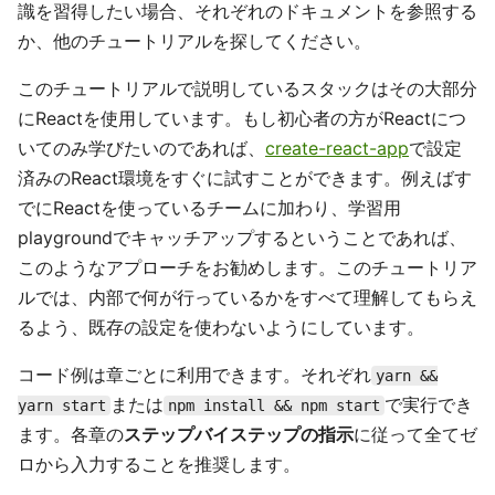
識を習得したい場合、それぞれのドキュメントを参照する
か、他のチュートリアルを探してください。
このチュートリアルで説明しているスタックはその大部分
にReactを使用しています。もし初心者の方がReactにつ
いてのみ学びたいのであれば、
create-react-app
で設定
済みのReact環境をすぐに試すことができます。例えばす
でにReactを使っているチームに加わり、学習用
playgroundでキャッチアップするということであれば、
このようなアプローチをお勧めします。このチュートリア
ルでは、内部で何が行っているかをすべて理解してもらえ
るよう、既存の設定を使わないようにしています。
コード例は章ごとに利用できます。それぞれ
yarn &&
または
で実行でき
yarn start
npm install && npm start
ます。各章の
ステップバイステップの指示
に従って全てゼ
ロから入力することを推奨します。