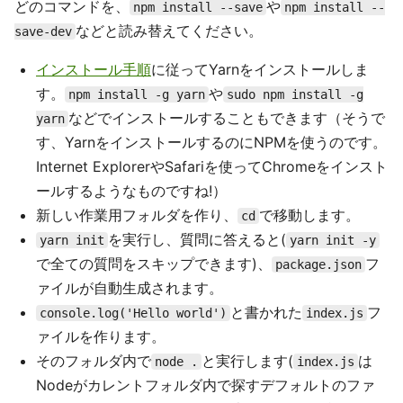
どのコマンドを、
や
npm install --save
npm install --
などと読み替えてください。
save-dev
インストール手順
に従ってYarnをインストールしま
す。
や
npm install -g yarn
sudo npm install -g
などでインストールすることもできます（そうで
yarn
す、YarnをインストールするのにNPMを使うのです。
Internet ExplorerやSafariを使ってChromeをインスト
ールするようなものですね!）
新しい作業用フォルダを作り、
で移動します。
cd
を実行し、質問に答えると(
yarn init
yarn init -y
で全ての質問をスキップできます)、
フ
package.json
ァイルが自動生成されます。
と書かれた
フ
console.log('Hello world')
index.js
ァイルを作ります。
そのフォルダ内で
と実行します(
は
node .
index.js
Nodeがカレントフォルダ内で探すデフォルトのファ