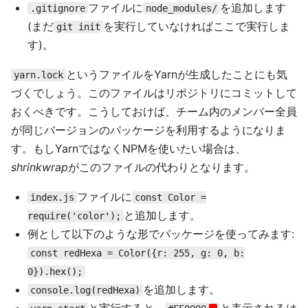
ファイルに
を追加します
.gitignore
node_modules/
(まだ
を実行していなければここで実行しま
git init
す)。
というファイルをYarnが生成したことにも気
yarn.lock
づくでしょう。このファイルはリポジトリにコミットして
おくべきです。こうしておけば、チーム内のメンバー全員
が同じバージョンのパッケージを利用するようになりま
す。もしYarnではなくNPMを使いたい場合は、
shrinkwrap
がこのファイルの代わりとなります。
ファイルに
index.js
const Color =
と追加します。
require('color');
例として以下のような形でパッケージを使ってみます:
const redHexa = Color({r: 255, g: 0, b:
0}).hex();
を追加します。
console.log(redHexa)