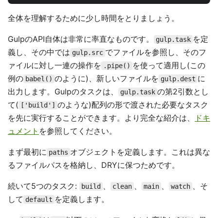
全体を理解するために少し時間をとりましょう。
GulpのAPI自体は非常に率直なものです。
を定
gulp.task
義し、その中では
でファイルを参照し、そのフ
gulp.src
ァイルに対し一連の操作を
を使って適用し(この
.pipe()
例の
のように)、新しいファイルを
に
babel()
gulp.dest
出力します。Gulpのタスクは、
の第2引数とし
gulp.task
て(
のような)配列の形で渡された必要なタスク
['build']
を先に実行することができます。より完全な紹介は、
ドキ
ュメント
を参照してください。
まず最初に
オブジェクトを定義します。これは異な
paths
るファイルパスを格納し、DRYに保つためです。
続いて5つのタスク:
、
、
、
、そ
build
clean
main
watch
して
を定義します。
default