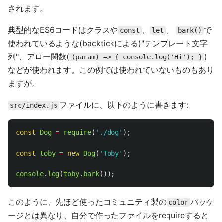
されます。
典型的なES6コードはクラスや
、
、
で
const
let
bark()
使われているような(backtickによる)"テンプレート文字
列"、アロー関数(
)
(param) => { console.log('Hi'); }
などが使われます。この例では使われていないものもあり
ますが。
ファイルに、以下のように書きます:
src/index.js
const
Dog
=
require
(
'
./dog
'
);
const
toby
=
new
Dog
(
'
Toby
'
);
console
.
log
(
toby
.
bark
());
このように、先ほど使ったコミュニティ製の
パッケ
color
ージとは異なり、自分で作ったファイルをrequireすると