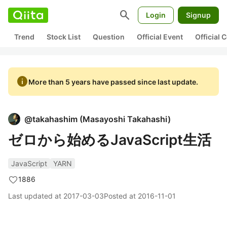
search
Login
Signup
Trend
Stock List
Question
Official Event
Official
info
More than 5 years have passed since last update.
@
takahashim
(
Masayoshi Takahashi
)
ゼロから始めるJavaScript生活
JavaScript
YARN
1886
Last updated at
2017-03-03
Posted at
2016-11-01