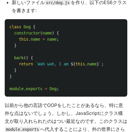
新しいファイル
を作り、以下のES6クラス
src/dog.js
を書きます:
class
Dog
{
constructor
(
name
)
{
this
.
name
=
name
;
}
bark
()
{
return
`Wah wah, I am 
${
this
.
name
}
`
;
}
}
module
.
exports
=
Dog
;
以前から他の言語でOOPをしたことがあるなら、特に意
外な点はないでしょう。しかし、JavaScriptにクラス構
文が取り入れられたのはつい最近なのです。このクラスは
へ代入することにより、外の世界にさら
module.exports