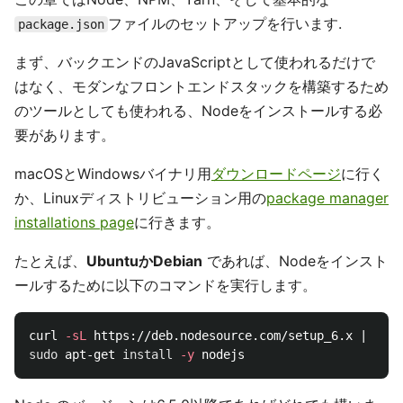
ファイルのセットアップを行います.
package.json
まず、バックエンドのJavaScriptとして使われるだけで
はなく、モダンなフロントエンドスタックを構築するため
のツールとしても使われる、Nodeをインストールする必
要があります。
macOSとWindowsバイナリ用
ダウンロードページ
に行く
か、Linuxディストリビューション用の
package manager
installations page
に行きます。
たとえば、
UbuntuかDebian
であれば、Nodeをインスト
ールするために以下のコマンドを実行します。
curl 
-sL
 https://deb.nodesource.com/setup_6.x | 
sudo
sudo 
apt-get 
install
-y