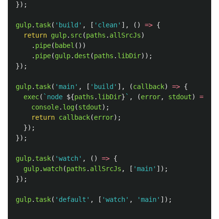
});
gulp
.
task
(
'
build
'
,
[
'
clean
'
],
()
=>
{
return
gulp
.
src
(
paths
.
allSrcJs
)
.
pipe
(
babel
())
.
pipe
(
gulp
.
dest
(
paths
.
libDir
));
});
gulp
.
task
(
'
main
'
,
[
'
build
'
],
(
callback
)
=>
{
exec
(
`node 
${
paths
.
libDir
}
`
,
(
error
,
stdout
)
=>
{
console
.
log
(
stdout
);
return
callback
(
error
);
});
});
gulp
.
task
(
'
watch
'
,
()
=>
{
gulp
.
watch
(
paths
.
allSrcJs
,
[
'
main
'
]);
});
gulp
.
task
(
'
default
'
,
[
'
watch
'
,
'
main
'
]);