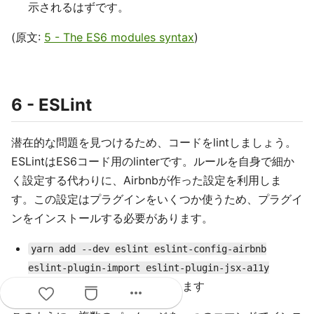
示されるはずです。
(原文:
5 - The ES6 modules syntax
)
6 - ESLint
潜在的な問題を見つけるため、コードをlintしましょう。
ESLintはES6コード用のlinterです。ルールを自身で細か
く設定する代わりに、Airbnbが作った設定を利用しま
す。この設定はプラグインをいくつか使うため、プラグイ
ンをインストールする必要があります。
yarn add --dev eslint eslint-config-airbnb
eslint-plugin-import eslint-plugin-jsx-a11y
を実行します
eslint-plugin-react
more_horiz