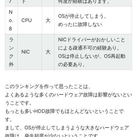
7
ド
何度か経験はあります。
N
OSが停止してしまう。
o.
CPU
大
めったに故障しない
8
ラ
NICドライバーがおかしいこと
ン
による疎通不可の経験あり。
NIC
大
ク
OSは停止しないが、OS再起動
外
の必要あり。
このランキングを作って思ったことは、
よくあるような多くのハードウェア故障は影響がないとい
うことです。
もっとも多いHDD故障でもほとんどないということで
す。
まして、OSが停止してしまうような大きなハードウェア
故障は、発生頻度が少ないということです。