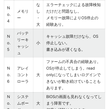
な
エラーチェックによる故障検知
N
メモリ
し
だけだと問題なし。
o.
ー
・
メモリー故障によりOS停止の
4
大
経験あり。
バッテ
N
キャッシュ故障だけなら、OS
リーキ
o.
小
停止しない。
ャッシ
5
書き込みが遅くなる。
ュ
ファームの不具合の経験あり。
N
アレイ
OSが停止してしまう。read
o.
コント
大
onlyになってしまいログインで
6
ローラ
きないが動き続けていることも
あります。
N
システ
BIOSの画面も見れなくなってし
o.
ムボー
大
まう障害です。