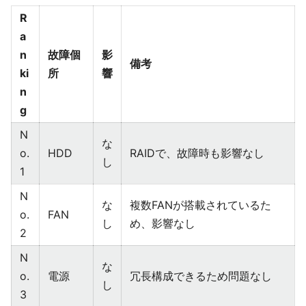
R
a
n
故障個
影
備考
ki
所
響
n
g
N
な
o.
HDD
RAIDで、故障時も影響なし
し
1
N
な
複数FANが搭載されているた
o.
FAN
し
め、影響なし
2
N
な
o.
電源
冗長構成できるため問題なし
し
3