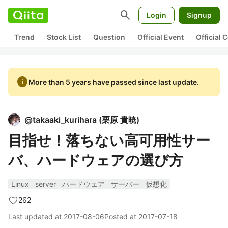
search
Login
Signup
Trend
Stock List
Question
Official Event
Official
info
More than 5 years have passed since last update.
@
takaaki_kurihara
(
栗原 貴暁
)
目指せ！落ちない高可用性サー
バ、ハードウェアの選び方
Linux
server
ハードウェア
サーバー
仮想化
262
Last updated at
2017-08-06
Posted at
2017-07-18