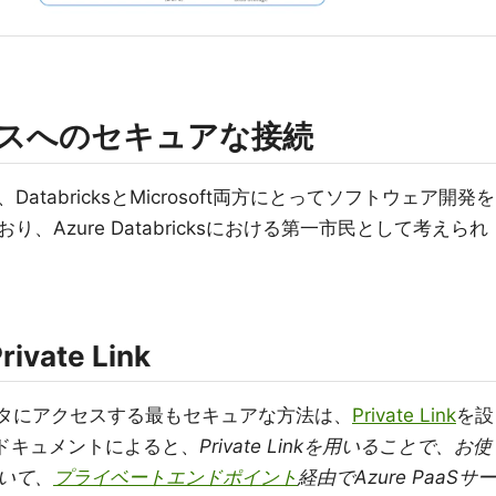
ビスへのセキュアな接続
tabricksとMicrosoft両方にとってソフトウェア開発を
Azure Databricksにおける第一市民として考えられ
vate Link
zureデータにアクセスする最もセキュアな方法は、
Private Link
を設
のドキュメントによると、
Private Linkを用いることで、お使
いて、
プライベートエンドポイント
経由でAzure PaaSサー