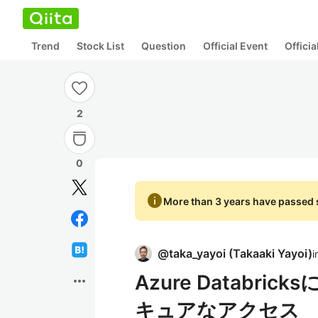
Trend
Stock List
Question
Official Event
Offici
2
0
info
More than 3 years have passed s
@
taka_yayoi
(
Takaaki Yayoi
)
i
Azure Databr
more_horiz
キュアなアクセス