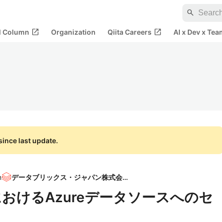
search
open_in_new
open_in_new
al Column
Organization
Qiita Careers
AI x Dev x Tea
ince last update.
n
データブリックス・ジャパン株式会社
icksにおけるAzureデータソースへのセ