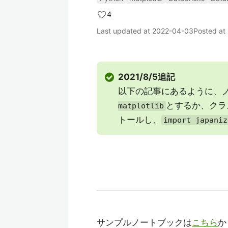
4
Last updated at
2022-04-03
Posted at
2021/8/5追記
以下の記事にあるように、
とするか、クラ
matplotlib
トールし、
import japaniz
サンプルノートブックは
こちら
か