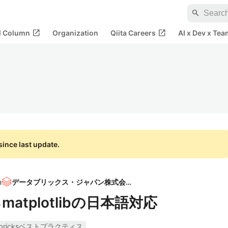
search
open_in_new
open_in_new
al Column
Organization
Qiita Careers
AI x Dev x Tea
ince last update.
n
データブリックス・ジャパン株式会社
るmatplotlibの日本語対応
abricksベストプラクティス