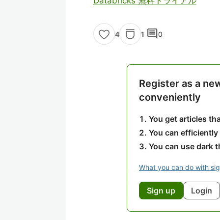
Databricks 無料トライアル
comment
1
0
4
Register as a ne
conveniently
You get articles t
You can efficiently
You can use dark 
What you can do with si
Sign up
Login