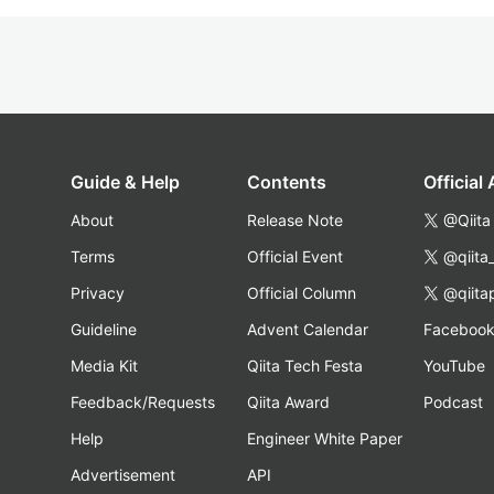
Guide & Help
Contents
Official
About
Release Note
@Qiita
Terms
Official Event
@qiita
Privacy
Official Column
@qiita
Guideline
Advent Calendar
Faceboo
Media Kit
Qiita Tech Festa
YouTube
Feedback/Requests
Qiita Award
Podcast
Help
Engineer White Paper
Advertisement
API