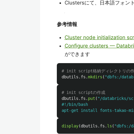
Clustersにて、日本語フォン
参考情報
Cluster node initialization 
Configure clusters — Databr
ができます
dbutils
.
fs
.
mkdirs
(
"
dbfs:/datab
dbutils
.
fs
.
put
(
"
/databricks/sc
#!/bin/bash

apt-get install fonts-takao-mi
display
(
dbutils
.
fs
.
ls
(
"
dbfs:/d