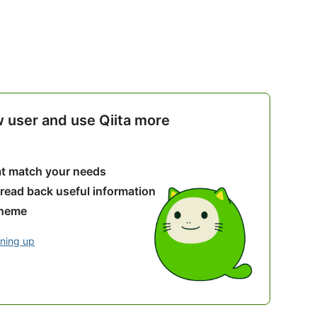
w user and use Qiita more
hat match your needs
 read back useful information
theme
gning up