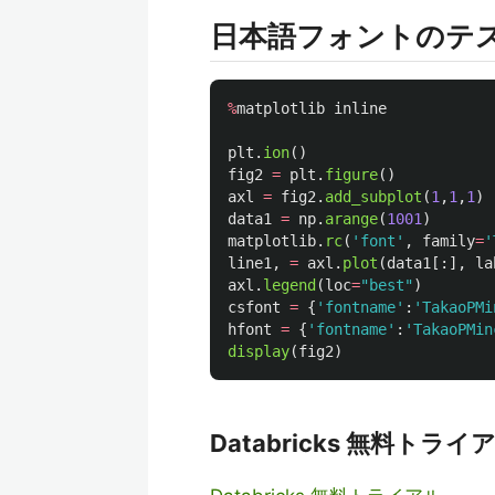
日本語フォントのテ
%
matplotlib
inline
plt
.
ion
()
fig2
=
plt
.
figure
()
axl
=
fig2
.
add_subplot
(
1
,
1
,
1
)
data1
=
np
.
arange
(
1001
)
matplotlib
.
rc
(
'
font
'
,
family
=
'
line1
,
=
axl
.
plot
(
data1
[:],
la
axl
.
legend
(
loc
=
"
best
"
)
csfont
=
{
'
fontname
'
:
'
TakaoPMi
hfont
=
{
'
fontname
'
:
'
TakaoPMin
display
(
fig2
)
Databricks 無料トライ