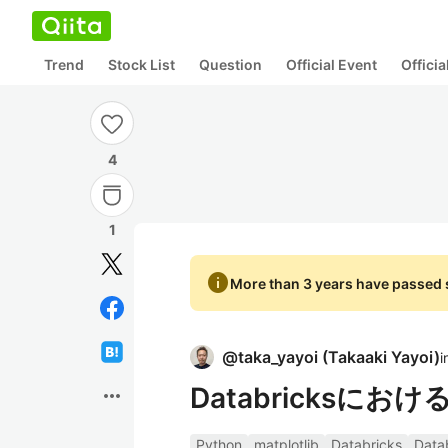
Trend
Stock List
Question
Official Event
Offici
4
1
info
More than 3 years have passed s
@
taka_yayoi
(
Takaaki Yayoi
)
i
Databricksにおけ
more_horiz
Python
matplotlib
Databricks
Dat