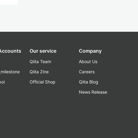
 Accounts
Our service
Company
Qiita Team
About Us
_milestone
Qiita Zine
Careers
poi
Official Shop
Qiita Blog
k
News Release