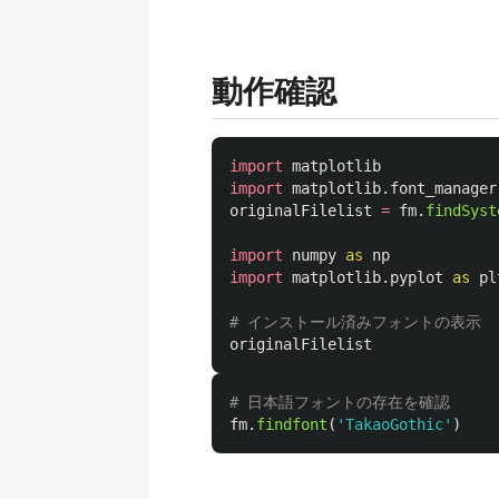
動作確認
import
matplotlib
import
matplotlib.font_manager
originalFilelist
=
fm
.
findSyst
import
numpy
as
np
import
matplotlib.pyplot
as
pl
originalFilelist
fm
.
findfont
(
'
TakaoGothic
'
)