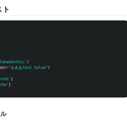
スト
TakaoGothic
'
)
bel
=
"
あああtest Value
"
)
ncho
'
}
cho
'
}
アル