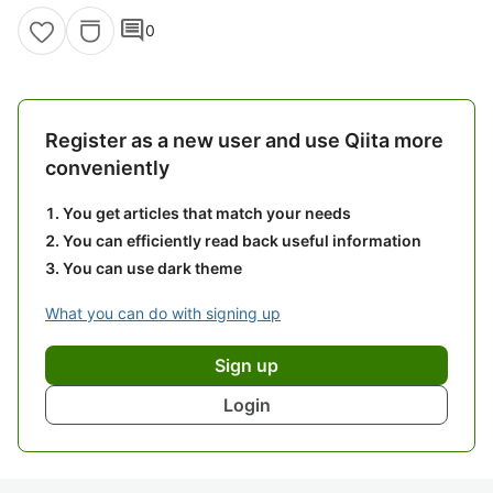
comment
0
Register as a new user and use Qiita more
conveniently
You get articles that match your needs
You can efficiently read back useful information
You can use dark theme
What you can do with signing up
Sign up
Login