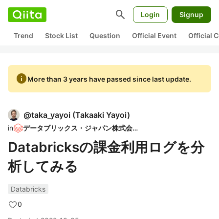
search
Login
Signup
Trend
Stock List
Question
Official Event
Official
info
More than 3 years have passed since last update.
@
taka_yayoi
(
Takaaki Yayoi
)
in
データブリックス・ジャパン株式会社
Databricksの課金利用ログを分
析してみる
Databricks
0