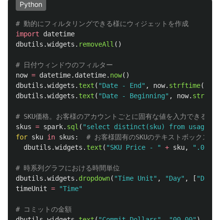
Python
import
datetime
dbutils
.
widgets
.
removeAll
()
now
=
datetime
.
datetime
.
now
()
dbutils
.
widgets
.
text
(
"
Date - End
"
,
now
.
strftime
(
"
%Y-
dbutils
.
widgets
.
text
(
"
Date - Beginning
"
,
now
.
strftim
skus
=
spark
.
sql
(
"
select distinct(sku) from usage
"
).
for
sku
in
skus
:
dbutils
.
widgets
.
text
(
"
SKU Price - 
"
+
sku
,
"
.00
"
)
dbutils
.
widgets
.
dropdown
(
"
Time Unit
"
,
"
Day
"
,
[
"
Day
"
,
timeUnit
=
"
Time
"
dbutils
.
widgets
.
text
(
"
Commit Dollars
"
,
"
00.00
"
)