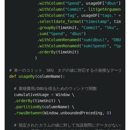
.
withColumn
(
"
Spend
"
,
usageDF
[
"
dbus
"
]
*
s
.
withColumn
(
"
Commit
"
,
lit
(
getArgument
(
"
C
.
withColumn
(
"
Tag
"
,
usageDF
[
"
tags.
"
+
get
.
select
(
date_format
(
"
timestamp
"
,
timeUni
.
groupBy
(
timeUnit
,
"
Commit
"
,
"
Sku
"
,
"
Tag
.
sum
(
"
Spend
"
,
"
dbus
"
)
.
withColumnRenamed
(
"
sum(dbus)
"
,
"
DBUs
"
)
.
withColumnRenamed
(
"
sum(Spend)
"
,
"
Spend
"
.
orderBy
(
timeUnit
)
)
def
usageBy
(
columnName
):
cumulativeUsage
=
Window
 \

.
orderBy
(
timeUnit
)
 \

.
partitionBy
(
columnName
)
 \

.
rowsBetween
(
Window
.
unboundedPreceding
,
0
)