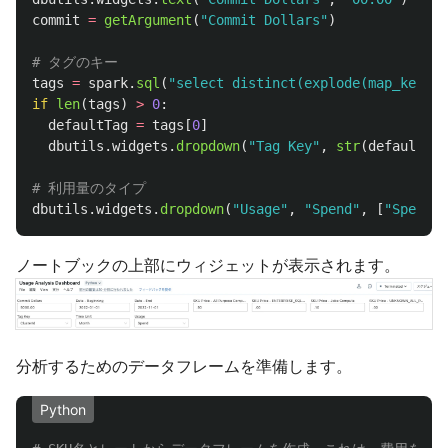
commit
=
getArgument
(
"
Commit Dollars
"
)
tags
=
spark
.
sql
(
"
select distinct(explode(map_keys(t
if
len
(
tags
)
>
0
:
defaultTag
=
tags
[
0
]
dbutils
.
widgets
.
dropdown
(
"
Tag Key
"
,
str
(
defaultTag
dbutils
.
widgets
.
dropdown
(
"
Usage
"
,
"
Spend
"
,
[
"
Spend
"
,
ノートブックの上部にウィジェットが表示されます。
分析するためのデータフレームを準備します。
Python