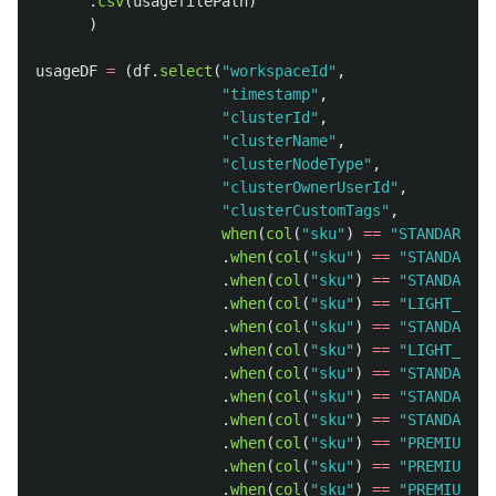
.
csv
(
usagefilePath
)
)
usageDF
=
(
df
.
select
(
"
workspaceId
"
,
"
timestamp
"
,
"
clusterId
"
,
"
clusterName
"
,
"
clusterNodeType
"
,
"
clusterOwnerUserId
"
,
"
clusterCustomTags
"
,
when
(
col
(
"
sku
"
)
==
"
STANDARD_IN
.
when
(
col
(
"
sku
"
)
==
"
STANDARD_A
.
when
(
col
(
"
sku
"
)
==
"
STANDARD_I
.
when
(
col
(
"
sku
"
)
==
"
LIGHT_AUTO
.
when
(
col
(
"
sku
"
)
==
"
STANDARD_A
.
when
(
col
(
"
sku
"
)
==
"
LIGHT_AUTO
.
when
(
col
(
"
sku
"
)
==
"
STANDARD_A
.
when
(
col
(
"
sku
"
)
==
"
STANDARD_J
.
when
(
col
(
"
sku
"
)
==
"
STANDARD_J
.
when
(
col
(
"
sku
"
)
==
"
PREMIUM_AL
.
when
(
col
(
"
sku
"
)
==
"
PREMIUM_JO
.
when
(
col
(
"
sku
"
)
==
"
PREMIUM_JO