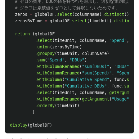
zeros
=
globalDF
.
select
(
columnName
).
distinct
().
wit
zerosByTime
=
globalDF
.
select
(
timeUnit
).
distinct
()
return 
(
globalDF
.
select
(
timeUnit
,
columnName
,
"
Spend
"
,
"
DB
.
union
(
zerosByTime
)
.
groupBy
(
timeUnit
,
columnName
)
.
sum
(
"
Spend
"
,
"
DBUs
"
)
.
withColumnRenamed
(
"
sum(DBUs)
"
,
"
DBUs
"
)
.
withColumnRenamed
(
"
sum(Spend)
"
,
"
Spend
"
)
.
withColumn
(
"
Cumulative Spend
"
,
func
.
sum
(
f
.
withColumn
(
"
Cumulative DBUs
"
,
func
.
sum
(
fu
.
select
(
timeUnit
,
columnName
,
getArgument
(
.
withColumnRenamed
(
getArgument
(
"
Usage
"
),
"
.
orderBy
(
timeUnit
)
)
display
(
globalDF
)