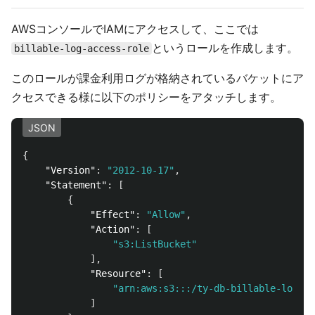
AWSコンソールでIAMにアクセスして、ここでは
というロールを作成します。
billable-log-access-role
このロールが課金利用ログが格納されているバケットにア
クセスできる様に以下のポリシーをアタッチします。
JSON
{
"Version"
:
"2012-10-17"
,
"Statement"
:
[
{
"Effect"
:
"Allow"
,
"Action"
:
[
"s3:ListBucket"
],
"Resource"
:
[
"arn:aws:s3:::/ty-db-billable-log"
]