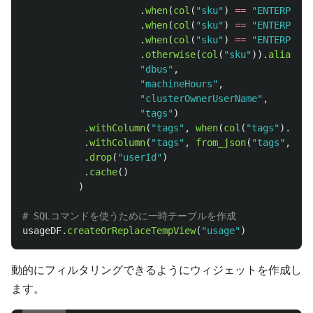
.
when
(
col
(
"
sku
"
)
==
"
ENTERPRISE
.
when
(
col
(
"
sku
"
)
==
"
ENTERPRISE
.
when
(
col
(
"
sku
"
)
==
"
ENTERPRISE
.
otherwise
(
col
(
"
sku
"
)).
alias
(
"
s
"
dbus
"
,
"
machineHours
"
,
"
clusterOwnerUserName
"
,
"
tags
"
)
.
withColumn
(
"
tags
"
,
when
(
col
(
"
tags
"
).
isNo
.
withColumn
(
"
tags
"
,
from_json
(
"
tags
"
,
Map
.
drop
(
"
userId
"
)
.
cache
()
)
usageDF
.
createOrReplaceTempView
(
"
usage
"
)
動的にフィルタリングできるようにウィジェットを作成し
ます。