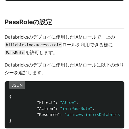
PassRoleの設定
Databricksのデプロイに使用したIAMロールで、上の
ロールを利用できる様に
billable-log-access-role
を許可します。
PassRole
Databricksのデプロイに使用したIAMロールに以下のポリ
シーを追加します。
JSON
{
"Effect"
:
"Allow"
,
"Action"
:
"iam:PassRole"
,
"Resource"
:
"arn:aws:iam::<Databrick
}