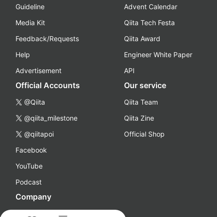
Guideline
Advent Calendar
Media Kit
Qiita Tech Festa
Feedback/Requests
Qiita Award
Help
Engineer White Paper
Advertisement
API
Official Accounts
Our service
@Qiita
Qiita Team
@qiita_milestone
Qiita Zine
@qiitapoi
Official Shop
Facebook
YouTube
Podcast
Company
About Us