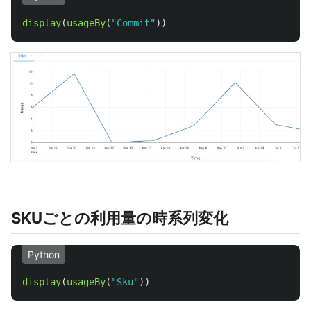
display
(
usageBy
(
"
Commit
"
))
SKUごとの利用量の時系列変化
Python
display
(
usageBy
(
"
Sku
"
))