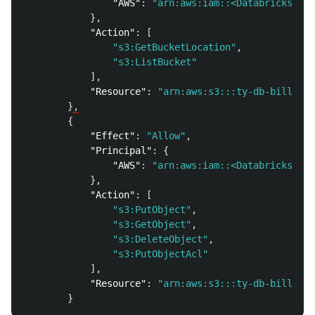
"AWS"
:
"arn:aws:iam::<Databricks
},
"Action"
:
[
"s3:GetBucketLocation"
,
"s3:ListBucket"
],
"Resource"
:
"arn:aws:s3:::ty-db-billable
}
,
{
"Effect"
:
"Allow"
,
"Principal"
:
{
"AWS"
:
"arn:aws:iam::<Databricks
},
"Action"
:
[
"s3:PutObject"
,
"s3:GetObject"
,
"s3:DeleteObject"
,
"s3:PutObjectAcl"
],
"Resource"
:
"arn:aws:s3:::ty-db-billable
}