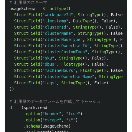
usageSchema
=
StructType
([
StructField
(
"
workspaceId
"
,
StringType
(),
False
),
StructField
(
"
timestamp
"
,
DateType
(),
False
),
StructField
(
"
clusterId
"
,
StringType
(),
False
),
StructField
(
"
clusterName
"
,
StringType
(),
False
),
StructField
(
"
clusterNodeType
"
,
StringType
(),
False
StructField
(
"
clusterOwnerUserId
"
,
StringType
(),
Fa
StructField
(
"
clusterCustomTags
"
,
StringType
(),
Fal
StructField
(
"
sku
"
,
StringType
(),
False
),
StructField
(
"
dbus
"
,
FloatType
(),
False
),
StructField
(
"
machineHours
"
,
FloatType
(),
False
),
StructField
(
"
clusterOwnerUserName
"
,
StringType
(),
StructField
(
"
tags
"
,
StringType
(),
False
)
])
df
=
(
spark
.
read
.
option
(
"
header
"
,
"
true
"
)
.
option
(
"
escape
"
,
"
\"
"
)
.
schema
(
usageSchema
)