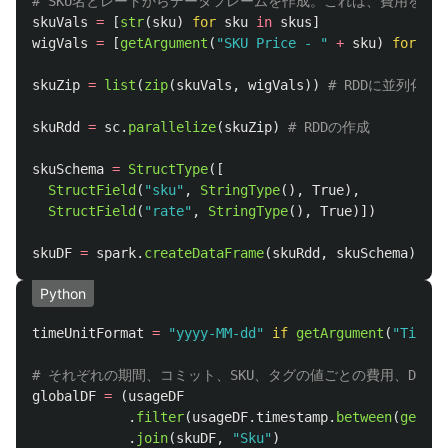
skuVals
=
[
str
(
sku
)
for
sku
in
skus
]
wigVals
=
[
getArgument
(
"
SKU Price - 
"
+
sku
)
for
sku
skuZip
=
list
(
zip
(
skuVals
,
wigVals
))
skuRdd
=
sc
.
parallelize
(
skuZip
)
skuSchema
=
StructType
([
StructField
(
"
sku
"
,
StringType
(),
True
),
StructField
(
"
rate
"
,
StringType
(),
True
)])
skuDF
=
spark
.
createDataFrame
(
skuRdd
,
skuSchema
)
Python
timeUnitFormat
=
"
yyyy-MM-dd
"
if
getArgument
(
"
Time U
globalDF
=
(
usageDF
.
filter
(
usageDF
.
timestamp
.
between
(
getArg
.
join
(
skuDF
,
"
Sku
"
)