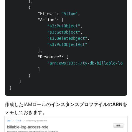
},
{
"Effect"
:
"Allow"
,
"Action"
:
[
"s3:PutObject"
,
"s3:GetObject"
,
"s3:DeleteObject"
,
"s3:PutObjectAcl"
],
"Resource"
:
[
"arn:aws:s3:::/ty-db-billable-log/*"
]
}
]
}
作成したIAMロールの
インスタンスプロファイルのARN
を
メモしておきます。