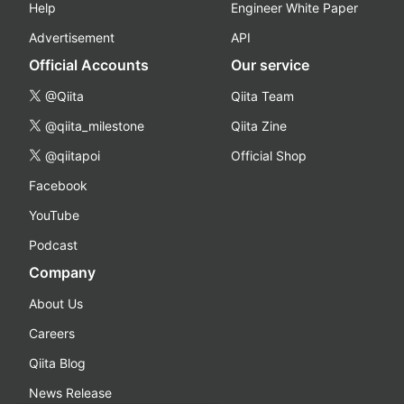
Help
Engineer White Paper
Advertisement
API
Official Accounts
Our service
@Qiita
Qiita Team
@qiita_milestone
Qiita Zine
@qiitapoi
Official Shop
Facebook
YouTube
Podcast
Company
About Us
Careers
Qiita Blog
News Release