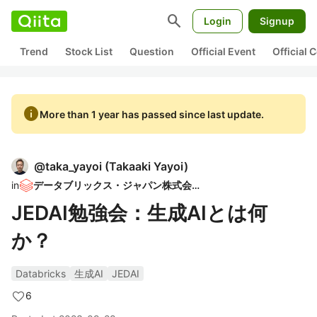
search
Login
Signup
Trend
Stock List
Question
Official Event
Official
info
More than 1 year has passed since last update.
@
taka_yayoi
(
Takaaki Yayoi
)
in
データブリックス・ジャパン株式会社
JEDAI勉強会：生成AIとは何
か？
Databricks
生成AI
JEDAI
6