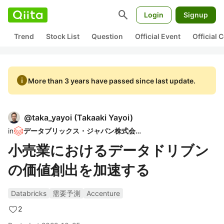
search
Login
Signup
Trend
Stock List
Question
Official Event
Official
info
More than 3 years have passed since last update.
@
taka_yayoi
(
Takaaki Yayoi
)
in
データブリックス・ジャパン株式会社
小売業におけるデータドリブン
の価値創出を加速する
Databricks
需要予測
Accenture
2