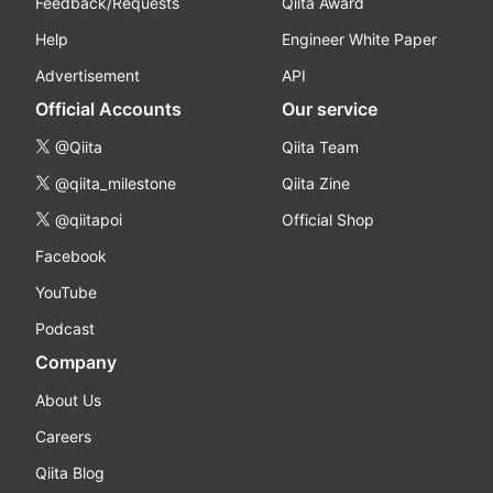
Feedback/Requests
Qiita Award
Help
Engineer White Paper
Advertisement
API
Official Accounts
Our service
@Qiita
Qiita Team
@qiita_milestone
Qiita Zine
@qiitapoi
Official Shop
Facebook
YouTube
Podcast
Company
About Us
Careers
Qiita Blog