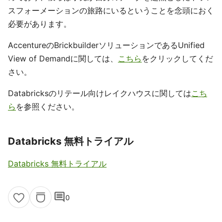
スフォーメーションの旅路にいるということを念頭におく
必要があります。
AccentureのBrickbuilderソリューションであるUnified
View of Demandに関しては、
こちら
をクリックしてくだ
さい。
Databricksのリテール向けレイクハウスに関しては
こち
ら
を参照ください。
Databricks 無料トライアル
Databricks 無料トライアル
comment
0