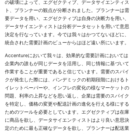
の破壊によって、エグゼクティブ、データサイエンティス
ト、プランナーの観点が分断されました。プランナーは需
要データを用い、エグゼクティブは自身の決断力を用い、
データサイエンティストは分析データセットを用いて意思
決定を行なっています。今では我々はかつてないほどに、
統合された需要計画のビューからはほど遠い所にいます。
Accentureにおいて我々は、効果的な需要計画においては
企業内の誰もが同じデータを活用し、同じ情報に基づいて
作業することが重要であると信じています。需要のスパイ
クが発生した際には、パンデミックの初期段階におけるト
イレットペーパーや、インフレの変化の様なマーケットの
問題、利率の上昇などを思い返し、企業は需要のスパイク
を特定し、価格の変更や配送計画の進化を行える様にする
ためのツールを必要としています。エグゼクティブは在庫
に商品を欲し、データサイエンティストはより良い意思決
定のために最も正確なデータを欲し、プランナーは配送業