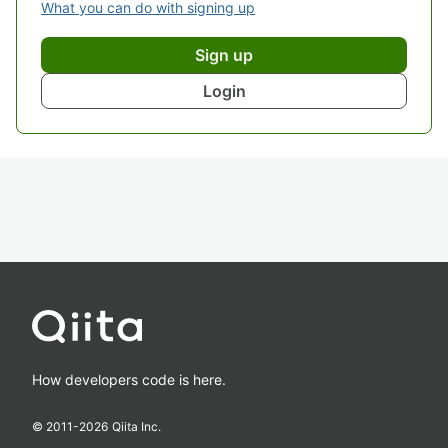
What you can do with signing up
Sign up
Login
How developers code is here.
© 2011-
2026
Qiita Inc.