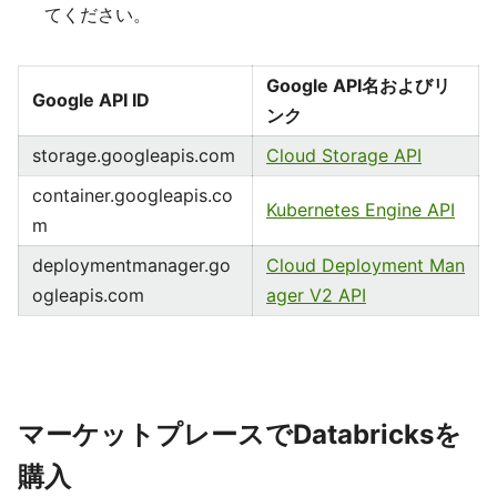
てください。
Google API名およびリ
Google API ID
ンク
storage.googleapis.com
Cloud Storage API
container.googleapis.co
Kubernetes Engine API
m
deploymentmanager.go
Cloud Deployment Man
ogleapis.com
ager V2 API
マーケットプレースでDatabricksを
購入