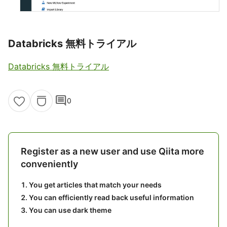
Databricks 無料トライアル
Databricks 無料トライアル
comment
0
Register as a new user and use Qiita more
conveniently
You get articles that match your needs
You can efficiently read back useful information
You can use dark theme