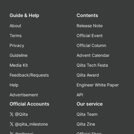
Guide & Help
Contents
About
Release Note
Terms
Official Event
Privacy
Official Column
Guideline
Advent Calendar
Media Kit
Qiita Tech Festa
Feedback/Requests
Qiita Award
Help
Engineer White Paper
Advertisement
API
Official Accounts
Our service
@Qiita
Qiita Team
@qiita_milestone
Qiita Zine
@qiitapoi
Official Shop