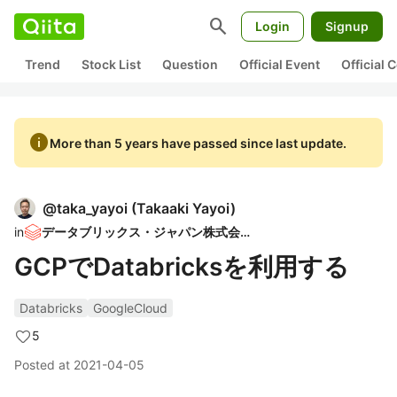
search
Login
Signup
Trend
Stock List
Question
Official Event
Official
info
More than 5 years have passed since last update.
@
taka_yayoi
(
Takaaki Yayoi
)
in
データブリックス・ジャパン株式会社
GCPでDatabricksを利用する
Databricks
GoogleCloud
5
Posted at
2021-04-05