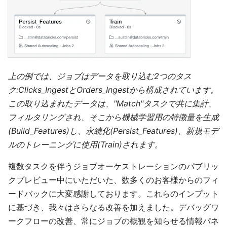
上の例では、ジョブはデータを取り込む2つのタス
ク:Clicks_IngestとOrders_Ingestから構成されています。
この取り込まれたデータは、"Match"タスクで共に集計、
フィルタリングされ、そこから機械学習用の特徴量を生成
(Build_Features)し、永続化(Persist_Features)、新規モデ
ルのトレーニングに使用(Train)されます。
複数タスクを伴うジョブオーケストレーションのパブリッ
クプレビュー中にいただいた、数多くのお客様からのフィ
ードバックに大変感謝しております。これらのインプット
に基づき、我々はさらなる改善を加えました。デバッグワ
ークフローの改善、常にジョブの概観を知らせる情報パネ