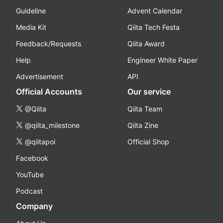
Guideline
Advent Calendar
Media Kit
Qiita Tech Festa
Feedback/Requests
Qiita Award
Help
Engineer White Paper
Advertisement
API
Official Accounts
Our service
@Qiita
Qiita Team
@qiita_milestone
Qiita Zine
@qiitapoi
Official Shop
Facebook
YouTube
Podcast
Company