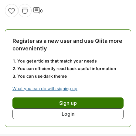
comment
0
Register as a new user and use Qiita more
conveniently
You get articles that match your needs
You can efficiently read back useful information
You can use dark theme
What you can do with signing up
Sign up
Login