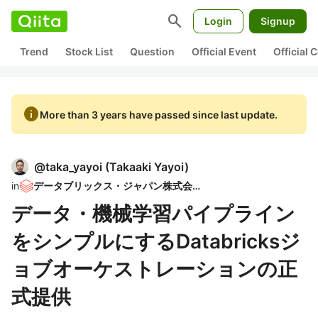
search
Login
Signup
Trend
Stock List
Question
Official Event
Official
info
More than 3 years have passed since last update.
@
taka_yayoi
(
Takaaki Yayoi
)
in
データブリックス・ジャパン株式会社
データ・機械学習パイプライン
をシンプルにするDatabricksジ
ョブオーケストレーションの正
式提供