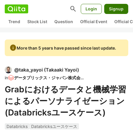
search
Login
Signup
Trend
Stock List
Question
Official Event
Official
info
More than 5 years have passed since last update.
@
taka_yayoi
(
Takaaki Yayoi
)
in
データブリックス・ジャパン株式会社
Grabにおけるデータと機械学習
によるパーソナライゼーション
(Databricksユースケース)
Databricks
Databricksユースケース