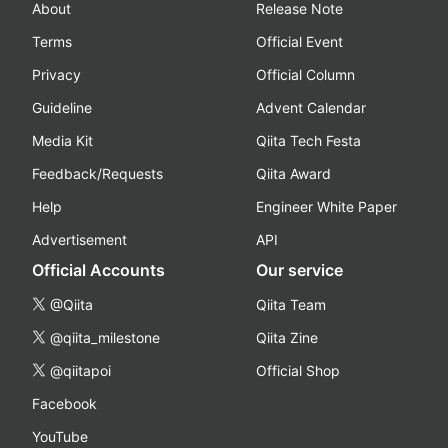
About
Release Note
Terms
Official Event
Privacy
Official Column
Guideline
Advent Calendar
Media Kit
Qiita Tech Festa
Feedback/Requests
Qiita Award
Help
Engineer White Paper
Advertisement
API
Official Accounts
Our service
@Qiita
Qiita Team
@qiita_milestone
Qiita Zine
@qiitapoi
Official Shop
Facebook
YouTube