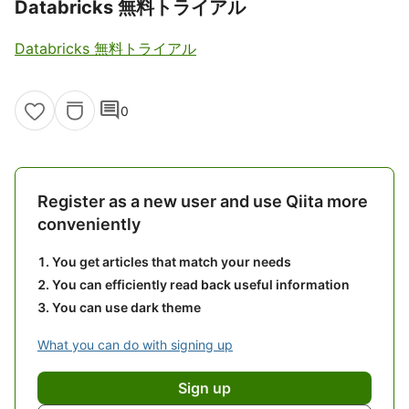
Databricks 無料トライアル
Databricks 無料トライアル
comment
0
Register as a new user and use Qiita more
conveniently
You get articles that match your needs
You can efficiently read back useful information
You can use dark theme
What you can do with signing up
Sign up