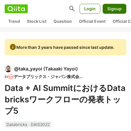
search
Login
Signup
Trend
Stock List
Question
Official Event
Official
info
More than 3 years have passed since last update.
@
taka_yayoi
(
Takaaki Yayoi
)
in
データブリックス・ジャパン株式会社
Data + AI SummitにおけるData
bricksワークフローの発表トッ
プ5
Databricks
DAIS2022