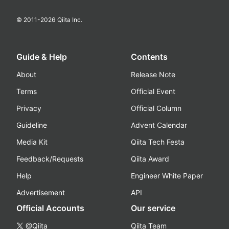
© 2011-
2026
Qiita Inc.
Guide & Help
Contents
About
Release Note
Terms
Official Event
Privacy
Official Column
Guideline
Advent Calendar
Media Kit
Qiita Tech Festa
Feedback/Requests
Qiita Award
Help
Engineer White Paper
Advertisement
API
Official Accounts
Our service
@Qiita
Qiita Team