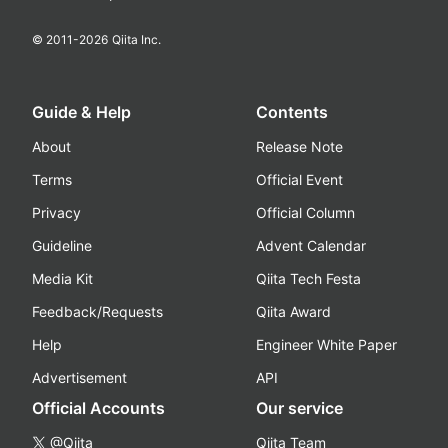
© 2011-
2026
Qiita Inc.
Guide & Help
Contents
About
Release Note
Terms
Official Event
Privacy
Official Column
Guideline
Advent Calendar
Media Kit
Qiita Tech Festa
Feedback/Requests
Qiita Award
Help
Engineer White Paper
Advertisement
API
Official Accounts
Our service
@Qiita
Qiita Team