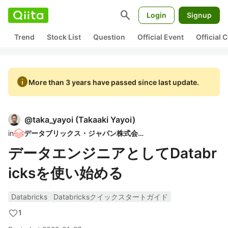
search
Login
Signup
Trend
Stock List
Question
Official Event
Official
info
More than 3 years have passed since last update.
@
taka_yayoi
(
Takaaki Yayoi
)
in
データブリックス・ジャパン株式会社
データエンジニアとしてDatabr
icksを使い始める
Databricks
Databricksクイックスタートガイド
1