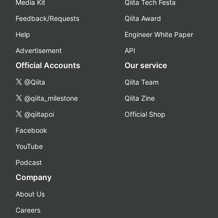
Media Kit
Qiita Tech Festa
Feedback/Requests
Qiita Award
Help
Engineer White Paper
Advertisement
API
Official Accounts
Our service
@Qiita
Qiita Team
@qiita_milestone
Qiita Zine
@qiitapoi
Official Shop
Facebook
YouTube
Podcast
Company
About Us
Careers