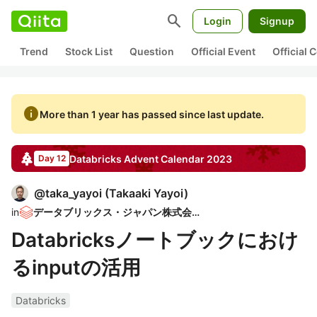
search
Login
Signup
Trend
Stock List
Question
Official Event
Official
info
More than 1 year has passed since last update.
Databricks
Advent Calendar
2023
Day 12
@
taka_yayoi
(
Takaaki Yayoi
)
in
データブリックス・ジャパン株式会社
Databricksノートブックにおけ
るinputの活用
Databricks