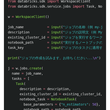
from
databricks.sdk
import
WorkspaceClient
from
databricks.sdk.service.jobs
import
Task
,
Notebo
w
=
WorkspaceClient
()
job_name
=
input
(
"
ジョブの名称 (例 my-job):
description
=
input
(
"
ジョブの説明文 (例 My job
existing_cluster_id
=
input
(
"
ジョブを実行するワークスペースの既
notebook_path
=
input
(
"
実行するノートブックのワークスペース
task_key
=
input
(
"
ジョブのタスクに適用するキー(タス
print
(
"
ジョブの作成を試みます。お待ちください...
\n
"
)
j
=
w
.
jobs
.
create
(
name
=
job_name
,
tasks
=
[
Task
(
description
=
description
,
existing_cluster_id
=
existing_cluster_id
,
notebook_task
=
NotebookTask
(
base_parameters
=
{
"
n_estimators
"
:
50
},
notebook_path
=
notebook_path
,