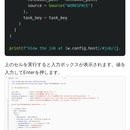
source
=
Source
(
"
WORKSPACE
"
)
),
task_key
=
task_key
)
]
)
print
(
f
"
View the job at 
{
w
.
config
.
host
}
/#job/
{
j
.
job_
上のセルを実行すると入力ボックスが表示されます。値を
入力してEnterを押します。