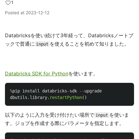
1
Posted at
2023-12-12
Databricksを使い続けて3年経って、Databricksノートブ
ックで普通に
を使えることを初めて知りました。
input
Databricks SDK for Python
を使います。
%
pip
install
databricks
-
sdk
--
upgrade
dbutils
.
library
.
restartPython
()
以下のように入力を受け付けたい場所で
を使いま
input
す。ジョブを作成する際にパラメータを指定します。