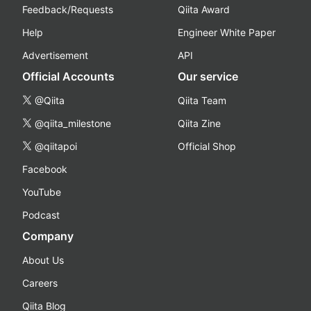
Feedback/Requests
Qiita Award
Help
Engineer White Paper
Advertisement
API
Official Accounts
Our service
@Qiita
Qiita Team
@qiita_milestone
Qiita Zine
@qiitapoi
Official Shop
Facebook
YouTube
Podcast
Company
About Us
Careers
Qiita Blog