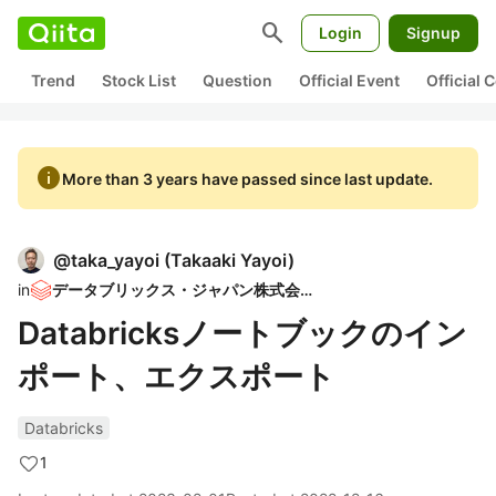
search
Login
Signup
Trend
Stock List
Question
Official Event
Official
info
More than 3 years have passed since last update.
@
taka_yayoi
(
Takaaki Yayoi
)
in
データブリックス・ジャパン株式会社
Databricksノートブックのイン
ポート、エクスポート
Databricks
1