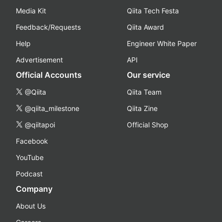
Media Kit
Qiita Tech Festa
Feedback/Requests
Qiita Award
Help
Engineer White Paper
Advertisement
API
Official Accounts
Our service
@Qiita
Qiita Team
@qiita_milestone
Qiita Zine
@qiitapoi
Official Shop
Facebook
YouTube
Podcast
Company
About Us