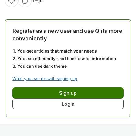
comment
0
Register as a new user and use Qiita more
conveniently
You get articles that match your needs
You can efficiently read back useful information
You can use dark theme
What you can do with signing up
Sign up
Login