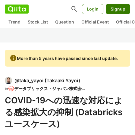
search
Login
Signup
Trend
Stock List
Question
Official Event
Official
info
More than 5 years have passed since last update.
@
taka_yayoi
(
Takaaki Yayoi
)
in
データブリックス・ジャパン株式会社
COVID-19への迅速な対応によ
る感染拡大の抑制 (Databricks
ユースケース)