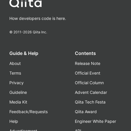
How developers code is here.
© 2011-
2026
Qiita Inc.
Guide & Help
Contents
About
Release Note
Terms
Official Event
Privacy
Official Column
Guideline
Advent Calendar
Media Kit
Qiita Tech Festa
Feedback/Requests
Qiita Award
Help
Engineer White Paper
Advertisement
API