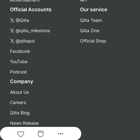
Official Accounts
Our service
@Qiita
Qiita Team
@qiita_milestone
Qiita Zine
@qiitapoi
Official Shop
Facebook
YouTube
Podcast
Company
About Us
Careers
Qiita Blog
News Release
more_horiz