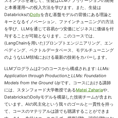
ズオンラボを通じて、生徒はLLMアプリケーションの開発
と本番運用への投入方法を学びます。また、生徒は
Databricksの
Dolly
を含む基盤モデルの背後にある理論と
キーとなるイノベーション、ファインチューニングの方法
を学び、LLMを通じて容易かつ安価にビジネスに価値を付
与することが可能となります。このコースでは、
(LangChainを用いた)プロンプトエンジニアリング、エン
ベディング、ベクトルデータベース、モデルチューニング
のようなLLM領域における最新の技術をカバーします。
LLMプログラムは2つのコースから構成されます:
LLMs:
Application through Production
と
LLMs: Foundation
Models from the Ground Up
です。コースにおける講師
には、スタンフォード大学教授である
Matei Zaharia
や、
DatabricksのDollyモデルを構築した技術チームが含まれ
ています。AIの民主化という我々のゴールと一貫性を持っ
て、コースのマテリアルは誰でも聴講することができま