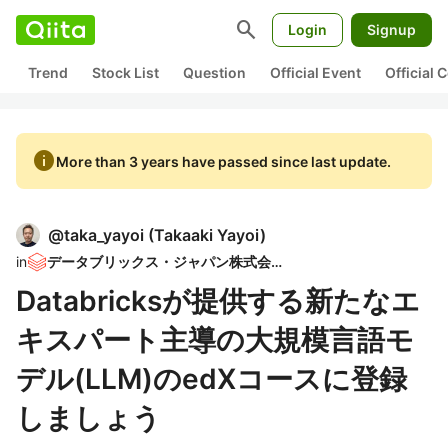
search
Login
Signup
Trend
Stock List
Question
Official Event
Official
info
More than 3 years have passed since last update.
@
taka_yayoi
(
Takaaki Yayoi
)
in
データブリックス・ジャパン株式会社
Databricksが提供する新たなエ
キスパート主導の大規模言語モ
デル(LLM)のedXコースに登録
しましょう