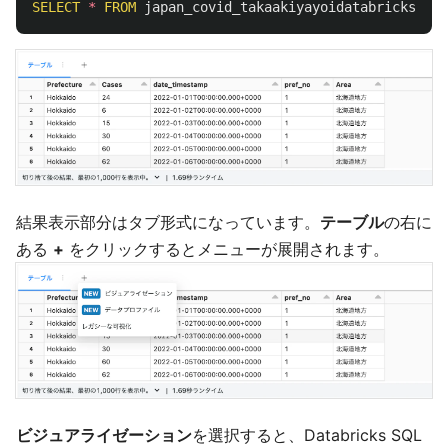
SELECT
*
FROM
japan_covid_takaakiyayoidatabrickscom
.
結果表示部分はタブ形式になっています。
テーブル
の右に
ある
+
をクリックするとメニューが展開されます。
ビジュアライゼーション
を選択すると、Databricks SQL