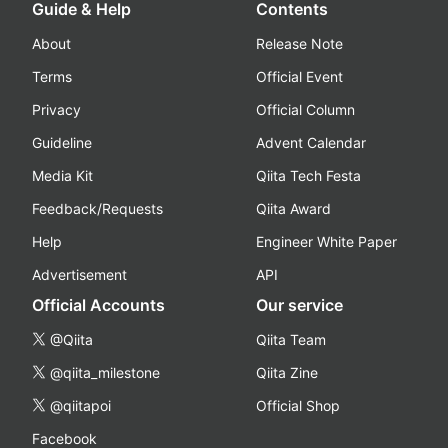
Guide & Help
Contents
About
Release Note
Terms
Official Event
Privacy
Official Column
Guideline
Advent Calendar
Media Kit
Qiita Tech Festa
Feedback/Requests
Qiita Award
Help
Engineer White Paper
Advertisement
API
Official Accounts
Our service
@Qiita
Qiita Team
@qiita_milestone
Qiita Zine
@qiitapoi
Official Shop
Facebook