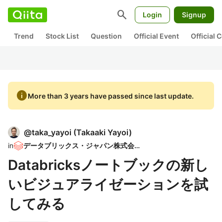
search
Login
Signup
Trend
Stock List
Question
Official Event
Official
info
More than 3 years have passed since last update.
@
taka_yayoi
(
Takaaki Yayoi
)
in
データブリックス・ジャパン株式会社
Databricksノートブックの新し
いビジュアライゼーションを試
してみる