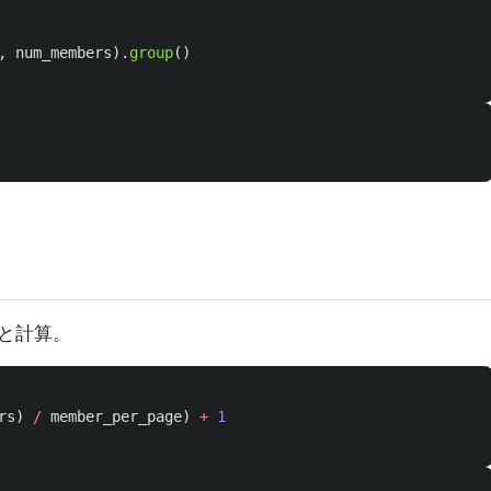
,
num_members
).
group
()
と計算。
rs
)
/
member_per_page
)
+
1