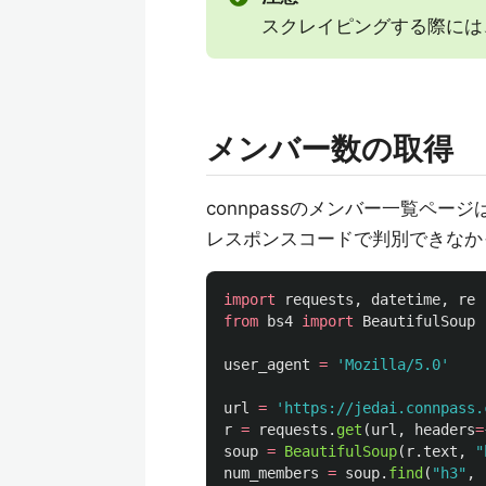
スクレイピングする際には
メンバー数の取得
connpassのメンバー一覧ペ
レスポンスコードで判別できなか
import
requests
,
datetime
,
re
from
bs4
import
BeautifulSoup
user_agent
=
'
Mozilla/5.0
'
url
=
'
https://jedai.connpass.
r
=
requests
.
get
(
url
,
headers
=
soup
=
BeautifulSoup
(
r
.
text
,
"
num_members
=
soup
.
find
(
"
h3
"
,