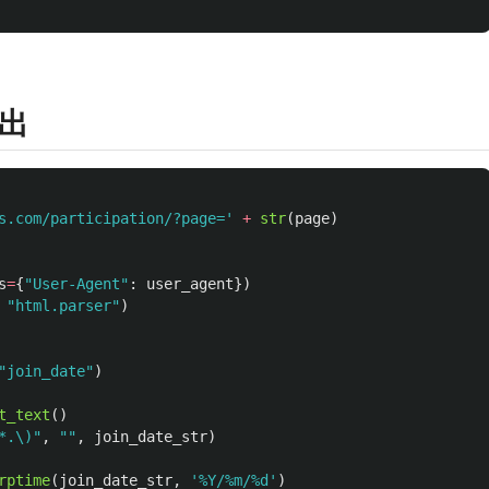
出
s.com/participation/?page=
'
+
str
(
page
)
s
=
{
"
User-Agent
"
:
user_agent
})
"
html.parser
"
)
"
join_date
"
)
t_text
()
*.\)
"
,
""
,
join_date_str
)
rptime
(
join_date_str
,
'
%Y/%m/%d
'
)