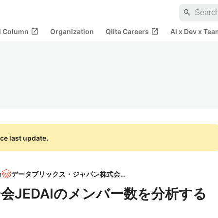
search
open_in_new
open_in_new
al Column
Organization
Qiita Careers
AI x Dev x Tea
ce last update.
n
データブリックス・ジャパン株式会社
ーザー会JEDAIのメンバー数を分析する