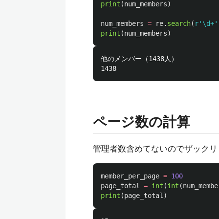
print
(
num_members
)
num_members
=
re
.
search
(
r
'
\d+
'
print
(
num_members
)
他のメンバー（1438人）

ページ数の計算
管理者数含めてないのでザックリ
member_per_page
=
100
page_total
=
int
(
int
(
num_membe
print
(
page_total
)