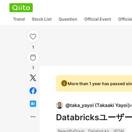
Trend
Stock List
Question
Official Event
Offici
1
1
info
More than 1 year has passed sin
@
taka_yayoi
(
Takaaki Yayoi
)
i
Databricksユ
more_horiz
BeautifulSoup
Databricks
JEDAI