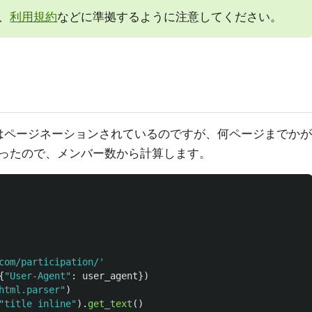
、
利用規約
などに準拠するように注意してください。
ージはページネーションされているのですが、何ページまでかが
ったので、メンバー数から計算します。
com/participation/
'
{
"
User-Agent
"
:
user_agent
})
html.parser
"
)
"
title inline
"
).
get_text
()