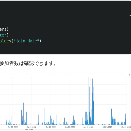
ers
)
te
'
]
alues
(
"
join_date
"
)
参加者数は確認できます。