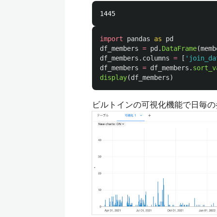
import
pandas
as
pd
df_members
=
pd
.
DataFrame
(
memb
df_members
.
columns
=
[
'
join_da
df_members
=
df_members
.
sort_v
display
(
df_members
)
ビルトインの可視化機能で日毎の