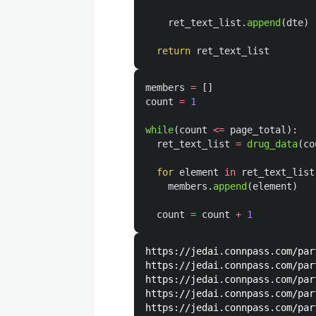
ret_text_list
.
append
(
dte
)
return
ret_text_list
members
=
[]
count
=
1
while
(
count
<=
page_total
):
ret_text_list
=
drug_data
(
co
for
element
in
ret_text_list
members
.
append
(
element
)
count
=
count
+
1
https://jedai.connpass.com/par
https://jedai.connpass.com/par
https://jedai.connpass.com/par
https://jedai.connpass.com/par
https://jedai.connpass.com/par