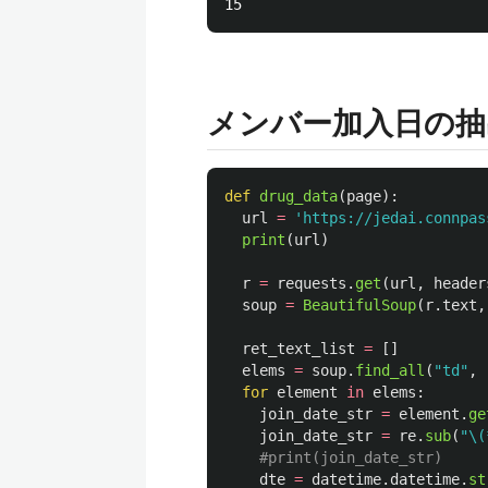
メンバー加入日の抽
def
drug_data
(
page
):
url
=
'
https://jedai.connpas
print
(
url
)
r
=
requests
.
get
(
url
,
header
soup
=
BeautifulSoup
(
r
.
text
,
ret_text_list
=
[]
elems
=
soup
.
find_all
(
"
td
"
,
for
element
in
elems
:
join_date_str
=
element
.
ge
join_date_str
=
re
.
sub
(
"
\(
dte
=
datetime
.
datetime
.
st