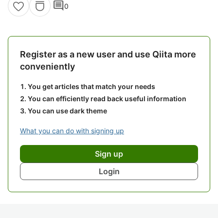
comment
0
Register as a new user and use Qiita more
conveniently
You get articles that match your needs
You can efficiently read back useful information
You can use dark theme
What you can do with signing up
Sign up
Login