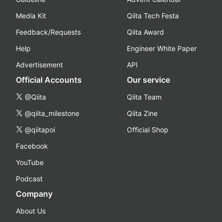
Media Kit
Qiita Tech Festa
Feedback/Requests
Qiita Award
Help
Engineer White Paper
Advertisement
API
Official Accounts
Our service
@Qiita
Qiita Team
@qiita_milestone
Qiita Zine
@qiitapoi
Official Shop
Facebook
YouTube
Podcast
Company
About Us