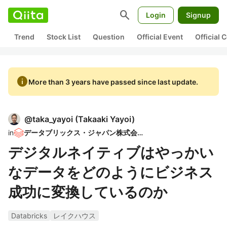
search
Login
Signup
Trend
Stock List
Question
Official Event
Official
info
More than 3 years have passed since last update.
@
taka_yayoi
(
Takaaki Yayoi
)
in
データブリックス・ジャパン株式会社
デジタルネイティブはやっかい
なデータをどのようにビジネス
成功に変換しているのか
Databricks
レイクハウス